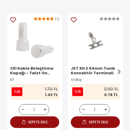
(1)
CE1 Kablo Birleştirme
JST XH 2.54mm Tunik
Kapağı - Twist On
Konnektör Terminali
Konnektör
KF
Voltaj
1.70 TL
0.90 TL
%16
%15
1.43 TL
0.76 TL
SEPETE EKLE
SEPETE EKLE