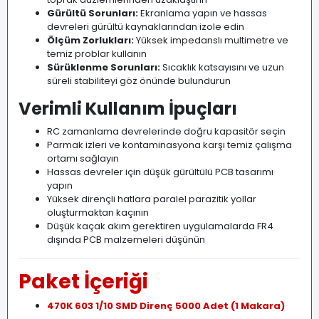
Gürültü Sorunları:
Ekranlama yapın ve hassas
devreleri gürültü kaynaklarından izole edin
Ölçüm Zorlukları:
Yüksek impedanslı multimetre ve
temiz problar kullanın
Sürüklenme Sorunları:
Sıcaklık katsayısını ve uzun
süreli stabiliteyi göz önünde bulundurun
Verimli Kullanım İpuçları
RC zamanlama devrelerinde doğru kapasitör seçin
Parmak izleri ve kontaminasyona karşı temiz çalışma
ortamı sağlayın
Hassas devreler için düşük gürültülü PCB tasarımı
yapın
Yüksek dirençli hatlara paralel parazitik yollar
oluşturmaktan kaçının
Düşük kaçak akım gerektiren uygulamalarda FR4
dışında PCB malzemeleri düşünün
Paket İçeriği
470K 603 1/10 SMD Direnç 5000 Adet (1 Makara)