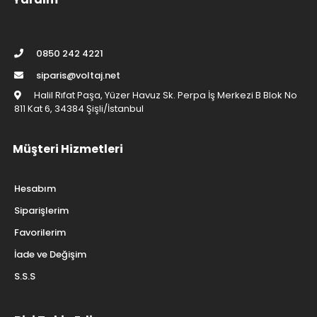
0850 242 4221
siparis@voltaj.net
Halil Rıfat Paşa, Yüzer Havuz Sk. Perpa İş Merkezi B Blok No
811 Kat 6, 34384 Şişli/İstanbul
Müşteri Hizmetleri
Hesabım
Siparişlerim
Favorilerim
İade ve Değişim
S.S.S