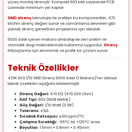
yüzey montaj dirençtir. Kompakt 603 kılıfı sayesinde PCB
üzerinde minimum yer kaplar.
SMD direnç
teknolojisi ile üretilen bu komponentler, 470
kilohm direnç değeri sunar ve zamanlama devreleri gibi
yüksek direnç gerektiren projeleriniz için idealdir.
5000 adet içeren makara ambalajı ile seri üretim ve
otomatik dizgi makinelerinde kullanıma uygundur.
Direnç
ihtiyaçlarınız için ekonomik ve pratik bir çözüm sunar.
Teknik Özellikler
470K 603 1/10 SMD Direnç 5000 Adet (1 Makara)'nın detaylı
teknik özellikleri aşağıda listelenmiştir.
Direnç Değeri:
470 KΩ (470
.
000 Ohm)
Kılıf Tipi:
603 (1608 Metrik)
Güç Değeri:
1/10 Watt (0
.
1W)
Tolerans:
±%5
Sıcaklık Katsayısı:
±100 ppm/°C
Çalışma Sıcaklığı:
-55°C ile +125°C arası
Boyutlar:
1.6mm × 0.8mm × 0.45mm