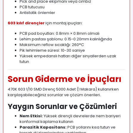
Pick and place ekipmanı veya cımbız
PCB tutucusu
Antistatik önlemler
603 kılıf dirençler
için montaj ipuçları:
PCB pad boyutları: 0.8mm × 0.8mm olmalı
Lehim pastası şablonu: 0.15-0.20mm kalınlığında
Maksimum reflow sıcaklığı: 260°C
Pik lehimleme süresi: 10-30 saniye
Yüksek empedanslı hatları diğer sinyallerden uzak
tutun
Sorun Giderme ve İpuçları
470K 603 1/10 SMD Direnç 5000 Adet (1 Makara) kullanırken
karşılaşabileceğiniz sorunlar ve çözüm önerileri.
Yaygın Sorunlar ve Çözümleri
Nem Etkisi:
Yüksek dirençli devrelerde nem bariyeri
konformal kaplama kullanın
Parazitik Kapasitans:
PCB yollarını kısa tutun ve
toprak düzlemlerinden uzaklaştırın