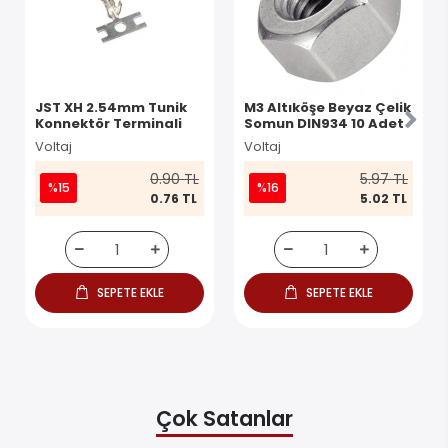
JST XH 2.54mm Tunik
M3 Altıköşe Beyaz Çelik
Konnektör Terminali
Somun DIN934 10 Adet
Voltaj
Voltaj
0.90 TL
5.97 TL
%15
%16
0.76 TL
5.02 TL
SEPETE EKLE
SEPETE EKLE
Çok Satanlar