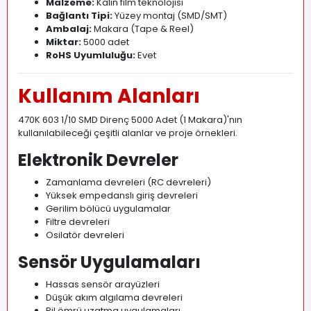
Malzeme:
Kalın film teknolojisi
Bağlantı Tipi:
Yüzey montaj (SMD/SMT)
Ambalaj:
Makara (Tape & Reel)
Miktar:
5000 adet
RoHS Uyumluluğu:
Evet
Kullanım Alanları
470K 603 1/10 SMD Direnç 5000 Adet (1 Makara)'nın
kullanılabileceği çeşitli alanlar ve proje örnekleri.
Elektronik Devreler
Zamanlama devreleri (RC devreleri)
Yüksek empedanslı giriş devreleri
Gerilim bölücü uygulamalar
Filtre devreleri
Osilatör devreleri
Sensör Uygulamaları
Hassas sensör arayüzleri
Düşük akım algılama devreleri
Pil ömrü uzatma uygulamaları