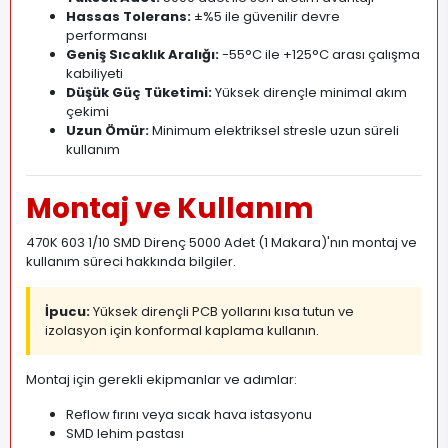
Hassas Tolerans:
±%5 ile güvenilir devre
performansı
Geniş Sıcaklık Aralığı:
-55°C ile +125°C arası çalışma
kabiliyeti
Düşük Güç Tüketimi:
Yüksek dirençle minimal akım
çekimi
Uzun Ömür:
Minimum elektriksel stresle uzun süreli
kullanım
Montaj ve Kullanım
470K 603 1/10 SMD Direnç 5000 Adet (1 Makara)'nın montaj ve
kullanım süreci hakkında bilgiler.
İpucu:
Yüksek dirençli PCB yollarını kısa tutun ve
izolasyon için konformal kaplama kullanın.
Montaj için gerekli ekipmanlar ve adımlar:
Reflow fırını veya sıcak hava istasyonu
SMD lehim pastası