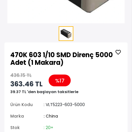
470K 603 1/10 SMD Direnç 5000
Adet (1 Makara)
436.15 TL
%17
363.46 TL
39.37 TL 'den başlayan taksitlerle
Ürün Kodu
: VLT5223-603-5000
Marka
: China
Stok
: 20+