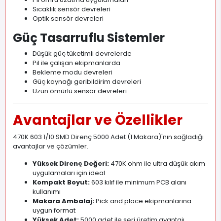
Sıcaklık sensör devreleri
Optik sensör devreleri
Güç Tasarruflu Sistemler
Düşük güç tüketimli devrelerde
Pil ile çalışan ekipmanlarda
Bekleme modu devreleri
Güç kaynağı geribildirim devreleri
Uzun ömürlü sensör devreleri
Avantajlar ve Özellikler
470K 603 1/10 SMD Direnç 5000 Adet (1 Makara)'nın sağladığı
avantajlar ve çözümler.
Yüksek Direnç Değeri:
470K ohm ile ultra düşük akım
uygulamaları için ideal
Kompakt Boyut:
603 kılıf ile minimum PCB alanı
kullanımı
Makara Ambalaj:
Pick and place ekipmanlarına
uygun format
Yüksek Adet:
5000 adet ile seri üretim avantajı