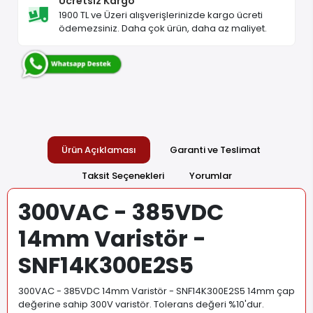
Ücretsiz Kargo
1900 TL ve Üzeri alışverişlerinizde kargo ücreti
ödemezsiniz. Daha çok ürün, daha az maliyet.
Ürün Açıklaması
Garanti ve Teslimat
Taksit Seçenekleri
Yorumlar
300VAC - 385VDC
14mm Varistör -
SNF14K300E2S5
300VAC - 385VDC 14mm Varistör - SNF14K300E2S5 14mm çap
değerine sahip 300V varistör. Tolerans değeri %10'dur.