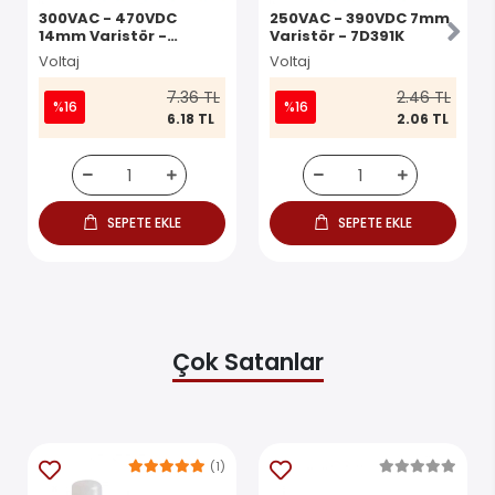
300VAC - 470VDC
250VAC - 390VDC 7mm
14mm Varistör -
Varistör - 7D391K
14D471K
Voltaj
Voltaj
7.36 TL
2.46 TL
%16
%16
6.18 TL
2.06 TL
SEPETE EKLE
SEPETE EKLE
Çok Satanlar
(1)