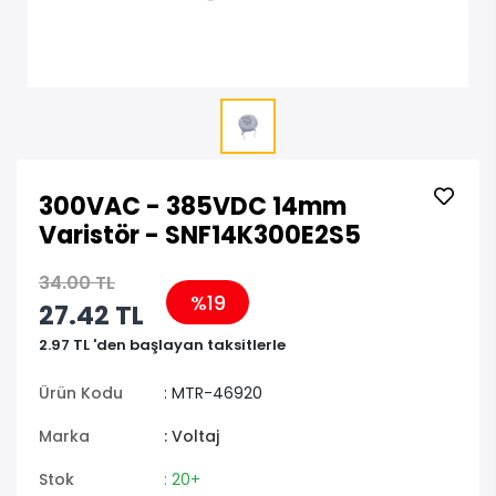
300VAC - 385VDC 14mm
Varistör - SNF14K300E2S5
34.00 TL
%19
27.42 TL
2.97 TL 'den başlayan taksitlerle
Ürün Kodu
: MTR-46920
Marka
: Voltaj
Stok
: 20+