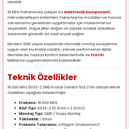
idealdir.
16 MHz frekansında çalışan bu
elektronik komponent
,
mikrodenetleyici sistemleri, haberleşme modülleri ve hassas
zamanlama gerektiren uygulamalar için mükemmel bir
seçenektir. Düşük jitter değeri ve yüksek sıcaklık stabilitesi
sayesinde güvenilir bir saat sinyali sağlar.
Modern SMD yapısı sayesinde otomatik montaj süreçlerine
uygun olan bu kristal osilatör, yüksek performanslı dijital
devrelerde, hassas kontrol sistemlerinde ve
tristör
tetikleme uygulamalarında kullanılabilir.
Teknik Özellikler
16.000 MHz 5032-2 SMD Kristal Osilatör 5x3.2'nin detaylı teknik
özellikleri aşağıda listelenmiştir.
Frekans:
16.000 MHz
Kılıf Tipi:
5032-2 (5.0mm x 3.2mm)
Montaj Tipi:
SMD / Yüzey Montaj
Yükseklik:
1.0mm
Frekans Toleransı:
±20ppm (maksimum)