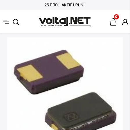
25.000+ AKTİF ÜRÜN !
0