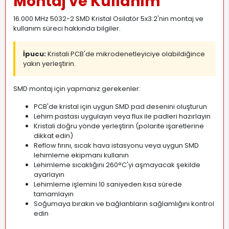
Montaj ve Kullanım
16.000 MHz 5032-2 SMD Kristal Osilatör 5x3.2'nin montaj ve
kullanım süreci hakkında bilgiler.
İpucu:
Kristali PCB'de mikrodenetleyiciye olabildiğince
yakın yerleştirin.
SMD montaj için yapmanız gerekenler:
PCB'de kristal için uygun SMD pad desenini oluşturun
Lehim pastası uygulayın veya flux ile padleri hazırlayın
Kristali doğru yönde yerleştirin (polarite işaretlerine
dikkat edin)
Reflow fırını, sıcak hava istasyonu veya uygun SMD
lehimleme ekipmanı kullanın
Lehimleme sıcaklığını 260°C'yi aşmayacak şekilde
ayarlayın
Lehimleme işlemini 10 saniyeden kısa sürede
tamamlayın
Soğumaya bırakın ve bağlantıların sağlamlığını kontrol
edin