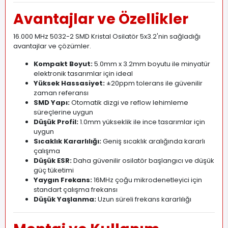
Avantajlar ve Özellikler
16.000 MHz 5032-2 SMD Kristal Osilatör 5x3.2'nin sağladığı
avantajlar ve çözümler.
Kompakt Boyut:
5.0mm x 3.2mm boyutu ile minyatür
elektronik tasarımlar için ideal
Yüksek Hassasiyet:
±20ppm tolerans ile güvenilir
zaman referansı
SMD Yapı:
Otomatik dizgi ve reflow lehimleme
süreçlerine uygun
Düşük Profil:
1.0mm yükseklik ile ince tasarımlar için
uygun
Sıcaklık Kararlılığı:
Geniş sıcaklık aralığında kararlı
çalışma
Düşük ESR:
Daha güvenilir osilatör başlangıcı ve düşük
güç tüketimi
Yaygın Frekans:
16MHz çoğu mikrodenetleyici için
standart çalışma frekansı
Düşük Yaşlanma:
Uzun süreli frekans kararlılığı