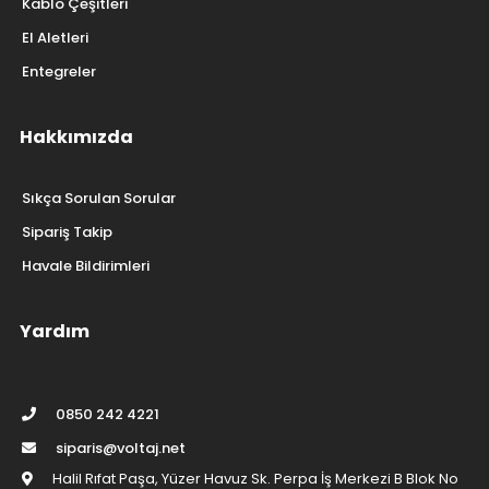
Kablo Çeşitleri
El Aletleri
Entegreler
Hakkımızda
Sıkça Sorulan Sorular
Sipariş Takip
Havale Bildirimleri
Yardım
0850 242 4221
siparis@voltaj.net
Halil Rıfat Paşa, Yüzer Havuz Sk. Perpa İş Merkezi B Blok No