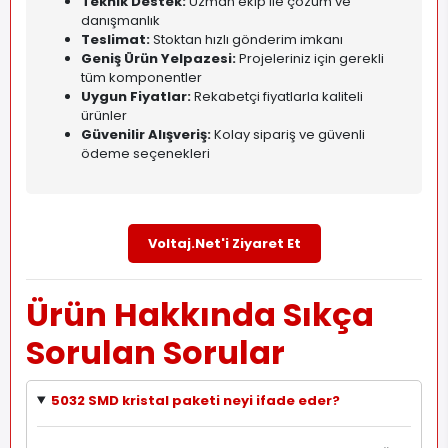
Teknik Destek:
Uzman ekip ile çözüm ve
danışmanlık
Teslimat:
Stoktan hızlı gönderim imkanı
Geniş Ürün Yelpazesi:
Projeleriniz için gerekli
tüm komponentler
Uygun Fiyatlar:
Rekabetçi fiyatlarla kaliteli
ürünler
Güvenilir Alışveriş:
Kolay sipariş ve güvenli
ödeme seçenekleri
Voltaj.Net'i Ziyaret Et
Ürün Hakkında Sıkça
Sorulan Sorular
5032 SMD kristal paketi neyi ifade eder?