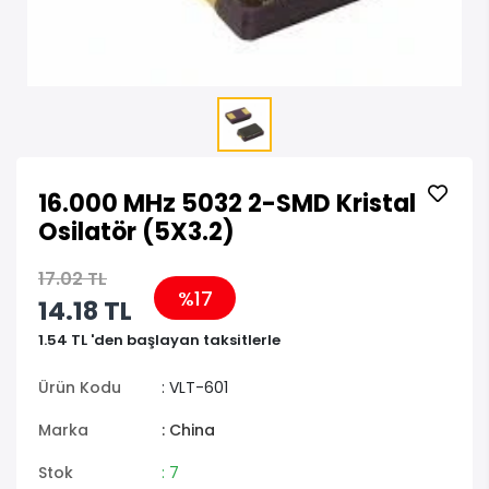
16.000 MHz 5032 2-SMD Kristal
Osilatör (5X3.2)
17.02 TL
%17
14.18 TL
1.54 TL 'den başlayan taksitlerle
Ürün Kodu
: VLT-601
Marka
: China
Stok
: 7