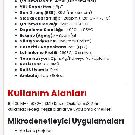
Çalışma Modu:
Temel (Fundamental)
Yük Kapasitesi:
16pF
Seri Direnç (ESR):
30Ω (maksimum)
Sıcaklık Kararlılığı:
±20ppm (-20°C ~ +70°C)
Çalışma Sıcaklığı:
-20°C ~ +70°C
Depolama Sıcaklığı:
-40°C ~ +85°C
Eskime (Aging):
<±3ppm/yıl
Sürüş Seviyesi:
100µW (maksimum)
Parazitik Kapasitans:
5pF (tipik)
Lehimleme Profili:
260°C, 10 saniye
Terminasyon:
2 pin, Ag/Pd veya Au kaplama
Rezistans:
>500MΩ
RoHS Uyumlu:
Evet
.
Ambalaj:
Tape & Reel
.
Kullanım Alanları
16.000 MHz 5032-2 SMD Kristal Osilatör 5x3.2'nin
kullanılabileceği çeşitli alanlar ve uygulama örnekleri.
Mikrodenetleyici Uygulamaları
Arduino projeleri