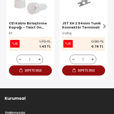
CE1 Kablo Birleştirme
JST XH 2.54mm Tunik
Kapağı - Twist On
Konnektör Terminali
Konnektör
KF
Voltaj
1.70 TL
0.90 TL
%16
%15
1.43 TL
0.76 TL
SEPETE EKLE
SEPETE EKLE
Kurumsal
Hakkımızda