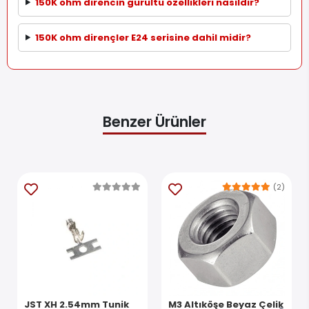
150K ohm direncin gürültü özellikleri nasıldır?
150K ohm dirençler E24 serisine dahil midir?
Benzer Ürünler
(2)
JST XH 2.54mm Tunik
M3 Altıköşe Beyaz Çelik