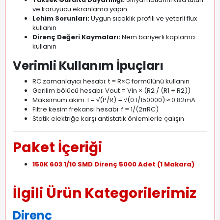
ve koruyucu ekranlama yapın
Lehim Sorunları:
Uygun sıcaklık profili ve yeterli flux
kullanın
Direnç Değeri Kaymaları:
Nem bariyerli kaplama
kullanın
Verimli Kullanım İpuçları
RC zamanlayıcı hesabı: t = R×C formülünü kullanın
Gerilim bölücü hesabı: Vout = Vin × (R2 / (R1 + R2))
Maksimum akım: I = √(P/R) = √(0.1/150000) ≈ 0.82mA
Filtre kesim frekansı hesabı: f = 1/(2πRC)
Statik elektriğe karşı antistatik önlemlerle çalışın
Paket İçeriği
150K 603 1/10 SMD Direnç 5000 Adet (1 Makara)
İlgili Ürün Kategorilerimiz
Direnç