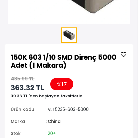
150K 603 1/10 SMD Direnç 5000
Adet (1 Makara)
435.99 TL
%17
363.32 TL
39.36 TL 'den başlayan taksitlerle
Ürün Kodu
: VLT5235-603-5000
Marka
: China
Stok
: 20+