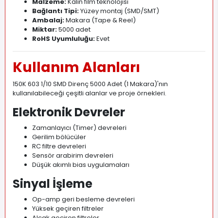
Malzeme:
Kalın film teknolojisi
Bağlantı Tipi:
Yüzey montaj (SMD/SMT)
Ambalaj:
Makara (Tape & Reel)
Miktar:
5000 adet
RoHS Uyumluluğu:
Evet
Kullanım Alanları
150K 603 1/10 SMD Direnç 5000 Adet (1 Makara)'nın
kullanılabileceği çeşitli alanlar ve proje örnekleri.
Elektronik Devreler
Zamanlayıcı (Timer) devreleri
Gerilim bölücüler
RC filtre devreleri
Sensör arabirim devreleri
Düşük akımlı bias uygulamaları
Sinyal İşleme
Op-amp geri besleme devreleri
Yüksek geçiren filtreler
Alçak geçiren filtreler