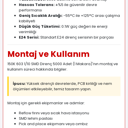
Hassas Tolerans:
±%5 ile güvenilir devre
performansı
Geniş Sıcaklık Aralığı:
-55°C ile +125°C arası çalışma
kabiliyeti
Düşük Güç Tüketimi:
0.1W güç değeri ile enerji
verimliliği
E24 Serisi:
Standart E24 direnç serisinin bir parçası
Montaj ve Kullanım
150K 603 1/10 SMD Direnç 5000 Adet (1 Makara)'nın montaj ve
kullanım süreci hakkında bilgiler.
İpucu:
Yüksek dirençli devrelerde, PCB kirliliği ve nem
ölçümleri etkileyebilir, temiz tasarım yapın.
Montaj için gerekli ekipmanlar ve adımlar:
Reflow fırını veya sıcak hava istasyonu
SMD lehim pastası
Pick and place ekipmanı veya cımbız