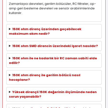
Zamanlayıcı devreleri, gerilim bölücüler, RC filtreler, op-
amp geri besleme devreleri ve sensör arabirimlerinde
kullanılır.
150K ohm direnç üzerinden geçebilecek
maksimum akım nedir?
150K ohm SMD direncin üzerindeki işaret nasıldır?
150K ohm ile ne kadarlık bir RC zaman sabiti elde
edilir?
150K ohm direnç ile gerilim bölücü nasıl
hesaplanır?
Yüksek dirençli 150K değerinin ölçümünde neden
sorun yaşanabilir?