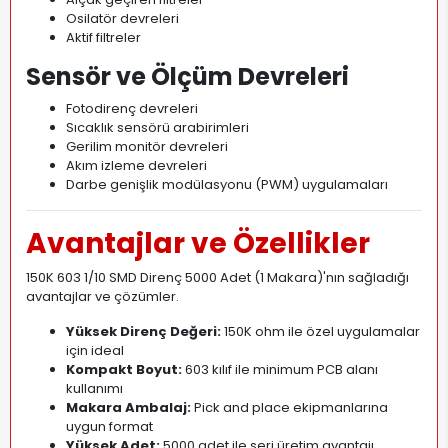
Osilatör devreleri
Aktif filtreler
Sensör ve Ölçüm Devreleri
Fotodirenç devreleri
Sıcaklık sensörü arabirimleri
Gerilim monitör devreleri
Akım izleme devreleri
Darbe genişlik modülasyonu (PWM) uygulamaları
Avantajlar ve Özellikler
150K 603 1/10 SMD Direnç 5000 Adet (1 Makara)'nın sağladığı
avantajlar ve çözümler.
Yüksek Direnç Değeri:
150K ohm ile özel uygulamalar
için ideal
Kompakt Boyut:
603 kılıf ile minimum PCB alanı
kullanımı
Makara Ambalaj:
Pick and place ekipmanlarına
uygun format
Yüksek Adet:
5000 adet ile seri üretim avantajı