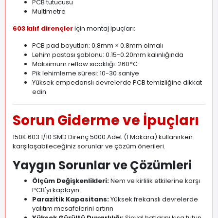
PCB tutucusu
Multimetre
603 kılıf dirençler
için montaj ipuçları:
PCB pad boyutları: 0.8mm × 0.8mm olmalı
Lehim pastası şablonu: 0.15-0.20mm kalınlığında
Maksimum reflow sıcaklığı: 260°C
Pik lehimleme süresi: 10-30 saniye
Yüksek empedanslı devrelerde PCB temizliğine dikkat
edin
Sorun Giderme ve İpuçları
150K 603 1/10 SMD Direnç 5000 Adet (1 Makara) kullanırken
karşılaşabileceğiniz sorunlar ve çözüm önerileri.
Yaygın Sorunlar ve Çözümleri
Ölçüm Değişkenlikleri:
Nem ve kirlilik etkilerine karşı
PCB'yi kaplayın
Parazitik Kapasitans:
Yüksek frekanslı devrelerde
yalıtım mesafelerini artırın
Yüksek Gürültü Duyarlılığı:
Sinyal hatlarını kısa tutun