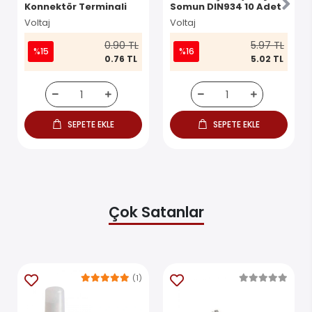
Konnektör Terminali
Somun DIN934 10 Adet
Voltaj
Voltaj
0.90 TL
5.97 TL
%15
%16
0.76 TL
5.02 TL
SEPETE EKLE
SEPETE EKLE
Çok Satanlar
(1)