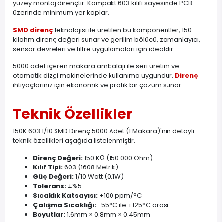
yüzey montaj dirençtir. Kompakt 603 kılıfı sayesinde PCB
üzerinde minimum yer kaplar.
SMD direnç
teknolojisi ile üretilen bu komponentler, 150
kilohm direnç değeri sunar ve gerilim bölücü, zamanlayıcı,
sensör devreleri ve filtre uygulamaları için idealdir.
5000 adet içeren makara ambalajı ile seri üretim ve
otomatik dizgi makinelerinde kullanıma uygundur.
Direnç
ihtiyaçlarınız için ekonomik ve pratik bir çözüm sunar.
Teknik Özellikler
150K 603 1/10 SMD Direnç 5000 Adet (1 Makara)'nın detaylı
teknik özellikleri aşağıda listelenmiştir.
Direnç Değeri:
150 KΩ (150
.
000 Ohm)
Kılıf Tipi:
603 (1608 Metrik)
Güç Değeri:
1/10 Watt (0
.
1W)
Tolerans:
±%5
Sıcaklık Katsayısı:
±100 ppm/°C
Çalışma Sıcaklığı:
-55°C ile +125°C arası
Boyutlar:
1.6mm × 0.8mm × 0.45mm