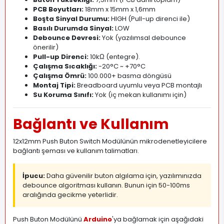
PCB Boyutları:
18mm x 15mm x 1,6mm
Boşta Sinyal Durumu:
HIGH (Pull-up direnci ile)
Basılı Durumda Sinyal:
LOW
Debounce Devresi:
Yok (yazılımsal debounce
önerilir)
Pull-up Direnci:
10kΩ (entegre)
.
Çalışma Sıcaklığı:
-20°C ~ +70°C
Çalışma Ömrü:
100.000+ basma döngüsü
Montaj Tipi:
Breadboard uyumlu veya PCB montajlı
Su Koruma Sınıfı:
Yok (iç mekan kullanımı için)
Bağlantı ve Kullanım
12x12mm Push Buton Switch Modülünün mikrodenetleyicilere
bağlantı şeması ve kullanım talimatları.
İpucu:
Daha güvenilir buton algılama için, yazılımınızda
debounce algoritması kullanın. Bunun için 50-100ms
aralığında gecikme yeterlidir.
Push Buton Modülünü
Arduino
'ya bağlamak için aşağıdaki