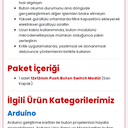
hızlı algılayın.
Buton okuma durumunu ana döngüde
gerçekleştirirken diğer işlemleri bloke etmeyin.
Yüksek gürültülü ortamlarda filtre kapasitörü ekleyerek
elektriksel gürültüyü azaltın.
Uzun kablo kullanımında, buton modülünü
mikrodenetleyiciye mümkün olduğunca yakın
yerleştirin.
Kritik uygulamalarda, yazılımsal ve donanımsal
debounce yöntemlerini birlikte kullanın.
Paket İçeriği
1 adet
12x12mm Push Buton Switch Modül
(Sarı
Kapak)
İlgili Ürün Kategorilerimiz
Arduino
Arduino geliştirme kartları ile buton projelerinizi hayata
geçirebilirsiniz. Arduino Uno, Nano ve Mega kartları buton