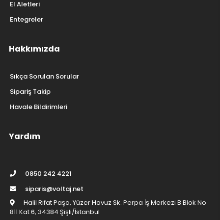
El Aletleri
Entegreler
Hakkımızda
Sıkça Sorulan Sorular
Sipariş Takip
Havale Bildirimleri
Yardım
0850 242 4221
siparis@voltaj.net
Halil Rıfat Paşa, Yüzer Havuz Sk. Perpa İş Merkezi B Blok No
811 Kat 6, 34384 Şişli/İstanbul