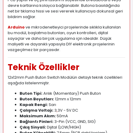
devre kartlarına kolayca bağlanabilir
.
Butona basıldığında
net bir tıklama hissi ve sesi vererek kullanıcıya dokunsal geri
bildirim sağlar.
Arduino
ve mikrodenetleyici projelerinde sıklıkla kullanılan
bu modül, başlatma butonları, oyun kontrolleri, dijital
sayaçlar ve daha birçok uygulama için idealdir. Düşük
maliyetli ve dayanıklı yapısıyla DIY elektronik projelerinin
vazgeçilmez bir parçasıdır.
Teknik Özellikler
12x12mm Push Buton Switch Modülün detaylı teknik özellikleri
aşağıda listelenmiştir
.
Buton Tipi:
Anlık (Momentary) Push Buton
Buton Boyutları:
12mm x 12mm
Kapak Rengi:
Sarı
Çalışma Voltajı:
3
,
3V - 5V DC
Maksimum Akım:
50mA
Bağlantı Pinleri:
3-Pin (VCC, GND, SIG)
Çıkış Sinyali:
Dijital (LOW/HIGH)
Buton Yüksekliği:
7,5mm (PCB dahil toplam)