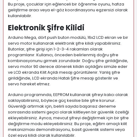
Bu proje, çocuklar için eğlenceli bir öğrenme oyunu, hafıza
geliştirme aracı veya el-göz koordinasyonu egzersizi olarak
kullanılabilir.
Elektronik Şifre Kilidi
Arduino Mega, dört push buton modülü, 16x2 LCD ekran ve bir
servo motor kullanarak elektronik şifre kilidi yapabilirsiniz.
Butonlar, şifre girişi için 1-2-3-4 rakamları olarak
programlanır. Kullanıcı, önceden belirlenmiş doğru şifre
kombinasyonunu girmek zorundadır. Doğru şifre girildiğinde,
servo motor 90 derece dönerek kilidin açıldığını simüle eder
ve LCD ekranda Kilit Açıldı mesajı görüntülenir. Yanlış şifre
girildiğinde, LCD ekranda Hatalı Şifre mesajı gösterilir ve
servo hareket etmez.
Arduino programında, EEPROM kullanarak şifreyi kalıcı olarak
saklayabilirsiniz, böylece güç kesilse bile şifre korunur.
Güvenliği artırmak için, belirli sayıda başarısız deneme
sonrasında sistemi geçici olarak kilitleyen bir güvenlik özelliği
ekleyebilirsiniz. Ayrıca, mevcut şifreyi değiştirmek için bir şifre
değiştirme modu ekleyebilirsiniz. Bu proje, eğitim amaçlı kilit
mekanizması demonstrasyonu, basit güvenlik sistemi veya
özel eşya kilidi olarak kullanılabilir.