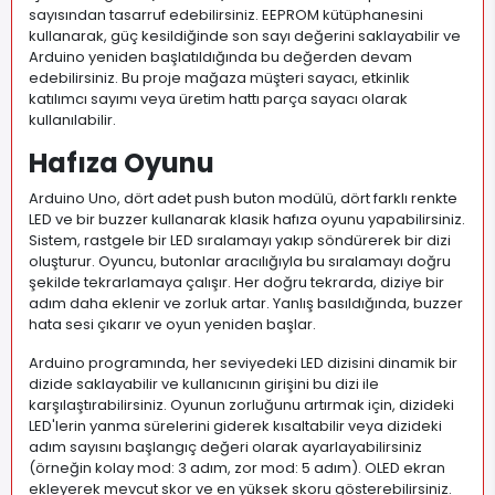
sayısından tasarruf edebilirsiniz. EEPROM kütüphanesini
kullanarak, güç kesildiğinde son sayı değerini saklayabilir ve
Arduino yeniden başlatıldığında bu değerden devam
edebilirsiniz. Bu proje mağaza müşteri sayacı, etkinlik
katılımcı sayımı veya üretim hattı parça sayacı olarak
kullanılabilir.
Hafıza Oyunu
Arduino Uno, dört adet push buton modülü, dört farklı renkte
LED ve bir buzzer kullanarak klasik hafıza oyunu yapabilirsiniz.
Sistem, rastgele bir LED sıralamayı yakıp söndürerek bir dizi
oluşturur. Oyuncu, butonlar aracılığıyla bu sıralamayı doğru
şekilde tekrarlamaya çalışır. Her doğru tekrarda, diziye bir
adım daha eklenir ve zorluk artar. Yanlış basıldığında, buzzer
hata sesi çıkarır ve oyun yeniden başlar.
Arduino programında, her seviyedeki LED dizisini dinamik bir
dizide saklayabilir ve kullanıcının girişini bu dizi ile
karşılaştırabilirsiniz. Oyunun zorluğunu artırmak için, dizideki
LED'lerin yanma sürelerini giderek kısaltabilir veya dizideki
adım sayısını başlangıç değeri olarak ayarlayabilirsiniz
(örneğin kolay mod: 3 adım, zor mod: 5 adım). OLED ekran
ekleyerek mevcut skor ve en yüksek skoru gösterebilirsiniz.