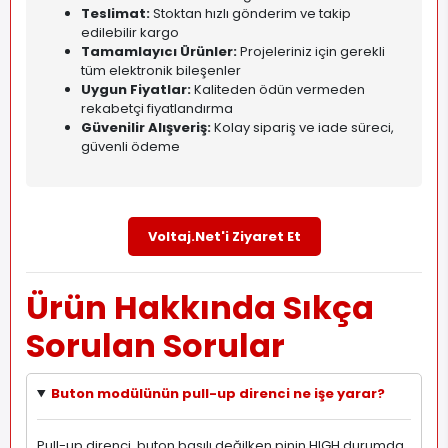
Teslimat:
Stoktan hızlı gönderim ve takip
edilebilir kargo
Tamamlayıcı Ürünler:
Projeleriniz için gerekli
tüm elektronik bileşenler
Uygun Fiyatlar:
Kaliteden ödün vermeden
rekabetçi fiyatlandırma
Güvenilir Alışveriş:
Kolay sipariş ve iade süreci,
güvenli ödeme
Voltaj.Net'i Ziyaret Et
Ürün Hakkında Sıkça
Sorulan Sorular
Buton modülünün pull-up direnci ne işe yarar?
Pull-up direnci, buton basılı değilken pinin HIGH durumda