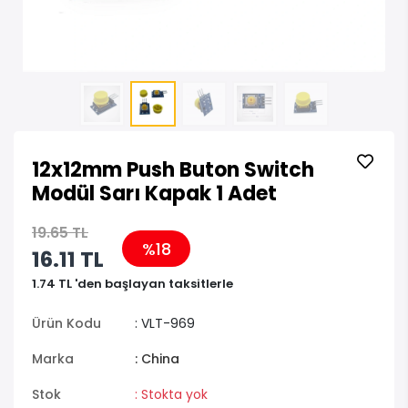
12x12mm Push Buton Switch
Modül Sarı Kapak 1 Adet
19.65 TL
%18
16.11 TL
1.74 TL 'den başlayan taksitlerle
Ürün Kodu
: VLT-969
Marka
: China
Stok
: Stokta yok