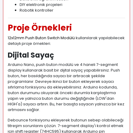
DIY elektronik projeleri
Robotik kontroller
Proje Örnekleri
12x12mm Push Buton Switch Modülü
kullanılarak yapılabilecek
detaylı proje örnekleri.
Dijital Sayaç
Arduino Nano, push buton modülü ve 4 haneli 7-segment
display kullanarak basit bir dijital sayaç yapabilirsiniz. Push
buton, her basıldığında sayacı bir artıracak şekilde
programlanır. Devreye ikinci bir buton ekleyerek sayacı
sıfırlama fonksiyonu da ekleyebilirsiniz. Arduino kodunda,
buton durumunu okuyarak önceki durumla karşılaştırma
yapın ve yalnızca buton durumu değiştiğinde (LOW'dan
HIGH'a) sayacı artırın. Bu, her basışta sayacın yalnızca bir kez
artmasını sağlar.
Debounce fonksiyonu ekleyerek butonun sebep olabileceği
titreşim sorunlarını çözün. 7-segment display'i kontrol etmek
için shift register (74HC595) kullanarak Arduino pin