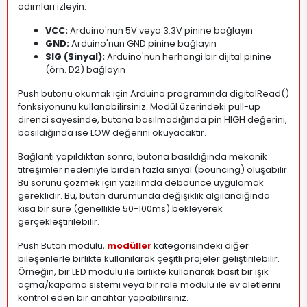
adımları izleyin:
VCC:
Arduino'nun 5V veya 3.3V pinine bağlayın
GND:
Arduino'nun GND pinine bağlayın
SIG (Sinyal):
Arduino'nun herhangi bir dijital pinine
(örn. D2) bağlayın
Push butonu okumak için Arduino programında digitalRead()
fonksiyonunu kullanabilirsiniz. Modül üzerindeki pull-up
direnci sayesinde, butona basılmadığında pin HIGH değerini,
basıldığında ise LOW değerini okuyacaktır.
Bağlantı yapıldıktan sonra, butona basıldığında mekanik
titreşimler nedeniyle birden fazla sinyal (bouncing) oluşabilir.
Bu sorunu çözmek için yazılımda debounce uygulamak
gereklidir. Bu, buton durumunda değişiklik algılandığında
kısa bir süre (genellikle 50-100ms) bekleyerek
gerçekleştirilebilir.
Push Buton modülü,
modüller
kategorisindeki diğer
bileşenlerle birlikte kullanılarak çeşitli projeler geliştirilebilir.
Örneğin, bir LED modülü ile birlikte kullanarak basit bir ışık
açma/kapama sistemi veya bir röle modülü ile ev aletlerini
kontrol eden bir anahtar yapabilirsiniz.