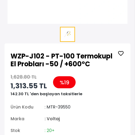
WZP-J102 - PT-100 Termokupl
El Probları -50 / +600°C
1,628.80 TL
%19
1,313.55 TL
142.30 TL 'den başlayan taksitlerle
Ürün Kodu
: MTR-39550
Marka
: Voltaj
Stok
: 20+