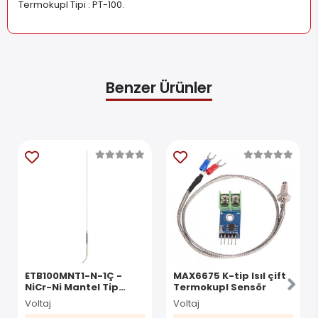
Termokupl Tipi : PT-100
.
Benzer Ürünler
ETB100MNT1-N-1Ç -
MAX6675 K-tip Isıl çift
NiCr-Ni Mantel Tip
Termokupl Sensör
Termokupl
Voltaj
Voltaj