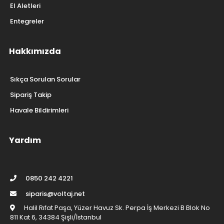
El Aletleri
Entegreler
Hakkımızda
Sıkça Sorulan Sorular
Sipariş Takip
Havale Bildirimleri
Yardım
0850 242 4221
siparis@voltaj.net
Halil Rıfat Paşa, Yüzer Havuz Sk. Perpa İş Merkezi B Blok No
811 Kat 6, 34384 Şişli/İstanbul