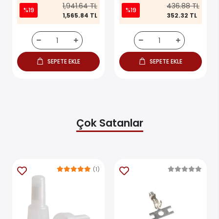
1,941.64 TL
436.88 TL
%19
%19
1,565.84 TL
352.32 TL
SEPETE EKLE
SEPETE EKLE
Çok Satanlar
(1)