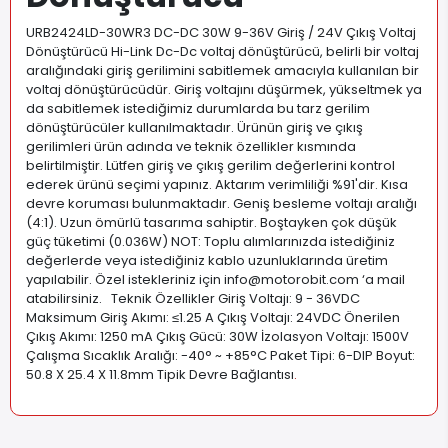
URB2424LD-30WR3 DC-DC 30W 9-36V Giriş / 24V Çıkış Voltaj
Dönüştürücü Hi-Link Dc-Dc voltaj dönüştürücü, belirli bir voltaj
aralığındaki giriş gerilimini sabitlemek amacıyla kullanılan bir
voltaj dönüştürücüdür. Giriş voltajını düşürmek, yükseltmek ya
da sabitlemek istediğimiz durumlarda bu tarz gerilim
dönüştürücüler kullanılmaktadır. Ürünün giriş ve çıkış
gerilimleri ürün adında ve teknik özellikler kısmında
belirtilmiştir. Lütfen giriş ve çıkış gerilim değerlerini kontrol
ederek ürünü seçimi yapınız. Aktarım verimliliği %91'dir. Kısa
devre koruması bulunmaktadır. Geniş besleme voltajı aralığı
(4:1). Uzun ömürlü tasarıma sahiptir. Boştayken çok düşük
güç tüketimi (0.036W) NOT: Toplu alımlarınızda istediğiniz
değerlerde veya istediğiniz kablo uzunluklarında üretim
yapılabilir. Özel istekleriniz için
info@motorobit.com
‘a mail
atabilirsiniz. Teknik Özellikler Giriş Voltajı: 9 - 36VDC
Maksimum Giriş Akımı: ≤1.25 A Çıkış Voltajı: 24VDC Önerilen
Çıkış Akımı: 1250 mA Çıkış Gücü: 30W İzolasyon Voltajı: 1500V
Çalışma Sıcaklık Aralığı: -40° ~ +85°C Paket Tipi: 6-DIP Boyut:
50.8 X 25.4 X 11.8mm Tipik Devre Bağlantısı
.