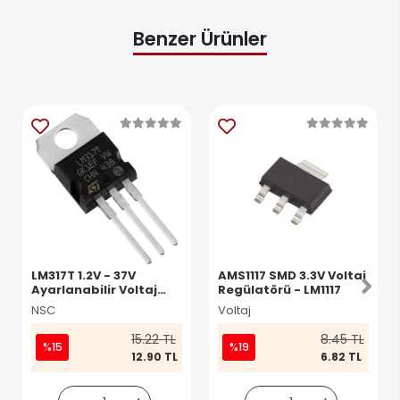
Benzer Ürünler
LM317T 1.2V - 37V
AMS1117 SMD 3.3V Voltaj
Ayarlanabilir Voltaj
Regülatörü - LM1117
Regülatör TO220-3
NSC
Voltaj
15.22 TL
8.45 TL
%15
%19
12.90 TL
6.82 TL