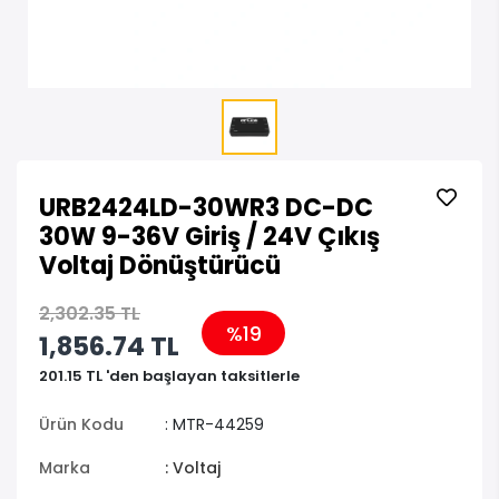
URB2424LD-30WR3 DC-DC
30W 9-36V Giriş / 24V Çıkış
Voltaj Dönüştürücü
2,302.35 TL
%19
1,856.74 TL
201.15 TL 'den başlayan taksitlerle
Ürün Kodu
: MTR-44259
Marka
: Voltaj