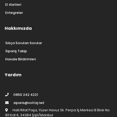
El Aletleri
Entegreler
Hakkımızda
Sıkça Sorulan Sorular
Sipariş Takip
Havale Bildirimleri
Yardım
0850 242 4221
siparis@voltaj.net
Halil Rıfat Paşa, Yüzer Havuz Sk. Perpa İş Merkezi B Blok No
811 Kat 6, 34384 Şişli/İstanbul