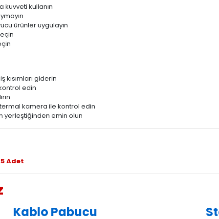
a kuvveti kullanın
soymayın
ucu ürünler uygulayın
seçin
eçin
ş kısımları giderin
kontrol edin
rın
termal kamera ile kontrol edin
ün yerleştiğinden emin olun
25 Adet
z
Kablo Pabucu
St