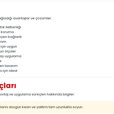
ğladığı avantajlar ve çözümler.
ik iletkenliği
ü koruma
eyen bağlantı
anım
 için uygun
un ölçüler
olay uygulama
s
den tasarım
 için ideal
çları
taj ve uygulama süreçleri hakkında bilgiler.
arını düzgün kesin ve yalıtımı tam uzunlukta soyun.