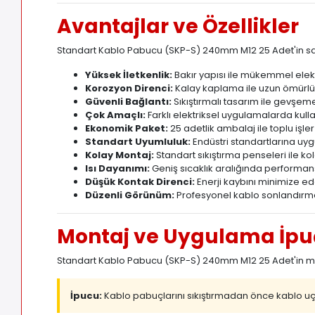
Avantajlar ve Özellikler
Standart Kablo Pabucu (SKP-S) 240mm M12 25 Adet'in sa
Yüksek İletkenlik:
Bakır yapısı ile mükemmel elektr
Korozyon Direnci:
Kalay kaplama ile uzun ömürl
Güvenli Bağlantı:
Sıkıştırmalı tasarım ile gevşem
Çok Amaçlı:
Farklı elektriksel uygulamalarda kull
Ekonomik Paket:
25 adetlik ambalaj ile toplu işler
Standart Uyumluluk:
Endüstri standartlarına uyg
Kolay Montaj:
Standart sıkıştırma penseleri ile k
Isı Dayanımı:
Geniş sıcaklık aralığında performan
Düşük Kontak Direnci:
Enerji kaybını minimize e
Düzenli Görünüm:
Profesyonel kablo sonlandırma
Montaj ve Uygulama İpu
Standart Kablo Pabucu (SKP-S) 240mm M12 25 Adet'in mon
İpucu:
Kablo pabuçlarını sıkıştırmadan önce kablo uçl