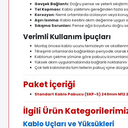
Gevşek Bağlantı:
Doğru pense ve yeterli sıkıştırm
Tel Kopması:
Kablo yalıtımını gereğinden fazla 
Korozyon:
Nemli ortamlarda izolasyon veya koruy
Aşırı Isınma:
Kablo kesitini akım değerine uygun 
Sıkışma Sorunları:
Pense ağzı boyutunu doğru s
Verimli Kullanım İpuçları
Montaj öncesi kablo ucunu temizleyin ve oksitlenmi
Titreşimli ortamlarda bağlantıları periyodik olarak 
Kablonun çekme yönüne göre pabucu konumlandı
Yüksek akım uygulamalarında bağlantı noktalarını 
Çok telli kablolarda tüm tellerin pabuç içine düzg
Paket İçeriği
Standart Kablo Pabucu (SKP-S) 240mm M12 
İlgili Ürün Kategorilerimi
Kablo Uçları ve Yüksükleri