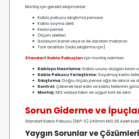
Montaj için gerekli ekipmanlar:
Kablo pabucu sıkıştırma pensesi
Kablo soyma aleti
Kesici pense
Ölçüm aletleri
İzolasyon bandı veya ısı ile daralan makaron
Tork anahtarı (vida sıkıştırma için)
Standart Kablo Pabuçları
için montaj adımları:
Kabloyu Hazırlama:
Kablo ucunu düzgün kesin ve
Kablo Pabucu Yerleştirme:
Soyulmuş kablo teller
Sıkıştırma:
Doğru ölçülü pense ağzı ile sıkıca ve dü
Kontrol:
Çekerek test edin ve kablo tellerinin gö
Montaj:
M12 vidaya takın ve uygun tork ile sıkın
Sorun Giderme ve İpuçla
Standart Kablo Pabucu (SKP-S) 240mm M12 25 Adet kullanı
Yaygın Sorunlar ve Çözümler