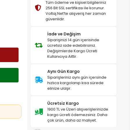
Tüm ödeme ve kişisel bilgileriniz
256 Bit SSL sertifikası ile korunur.
Voltaj.Net’te alışveriş her zaman
güvenlidir.
İade ve Değişim
Siparişinizi 14 gün içerisinde
ücretsiz iade edebilirsiniz.
Değişimlerde Kargo Ücreti
Kullanıcıya Aittir.
Aynı Gün Kargo
Siparişleriniz aynı gün içersinde
hızlıca kargolanıp kısa sürede
elinize ulaşır.
Ücretsiz Kargo
1900 TL ve Üzeri alışverişlerinizde
kargo ücreti ödemezsiniz. Daha
çok ürün, daha az maliyet.