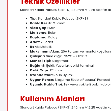
Teknik Özellikler
Standart Kablo Pabucu (SKP-S) 240mm M12 25 Adet'in detayl
Tip:
Standart Kablo Pabucu (SKP-S)
Kablo Kesiti:
2
.
5mm²
Vida Çapı:
M12
Malzeme:
Bakır
Kaplama:
Kalay
Adet:
25 adet
Renk:
Metalik
Maksimum Akım:
20A (ortam ve montaj koşulları
Çalışma Sıcaklığı:
-25°C ~ +120°C
Montaj Tipi:
Sıkıştırmalı
Bağlantı Şekli:
Yuvarlak delikli terminal
Delik Çapı:
12
.
5mm
Standartlar:
RoHS Uyumlu
Uygun Pense:
Sıkıştırma (Kablo Pabucu) Pensesi
Uyumlu Kablo Tipi:
Tek veya çok telli bakır kablol
Kullanım Alanları
Standart Kablo Pabucu (SKP-S) 240mm M12 25 Adet'in kulla