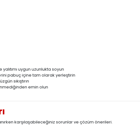
 yalıtımı uygun uzunlukta soyun
ini pabuç içine tam olarak yerleştirin
zgün sıkıştırın
rünmediğinden emin olun
rı
rken karşılaşabileceğiniz sorunlar ve çözüm önerileri.
i