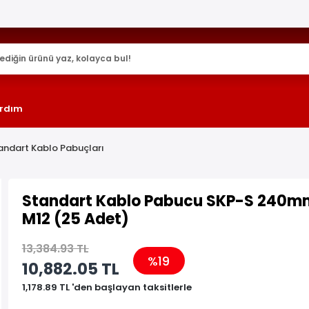
25.000+ AKTİF ÜRÜN !
rdım
andart Kablo Pabuçları
Standart Kablo Pabucu SKP-S 240m
M12 (25 Adet)
13,384.93 TL
%19
10,882.05 TL
1,178.89 TL 'den başlayan taksitlerle