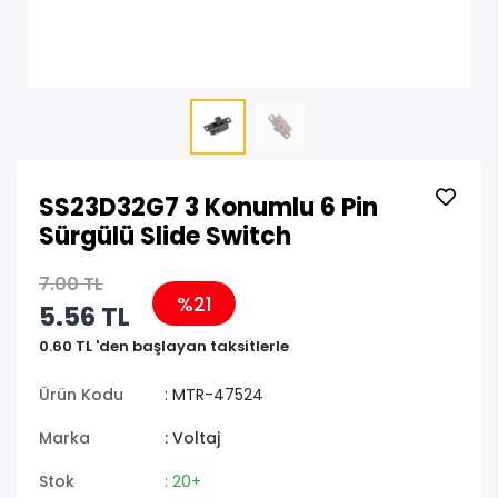
SS23D32G7 3 Konumlu 6 Pin
Sürgülü Slide Switch
7.00 TL
%21
5.56 TL
0.60 TL 'den başlayan taksitlerle
Ürün Kodu
: MTR-47524
Marka
: Voltaj
Stok
: 20+