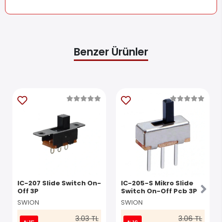
Benzer Ürünler
IC-207 Slide Switch On-
IC-205-S Mikro Slide
Off 3P
Switch On-Off Pcb 3P
SWION
SWION
3.03 TL
3.06 TL