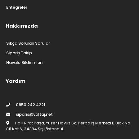
Entegreler
Hakkımızda
Sıkça Sorulan Sorular
Sipariş Takip
Havale Bildirimleri
Yardım
0850 242 4221
siparis@voltaj.net
Halil Rıfat Paşa, Yüzer Havuz Sk. Perpa İş Merkezi B Blok No
811 Kat 6, 34384 Şişli/İstanbul