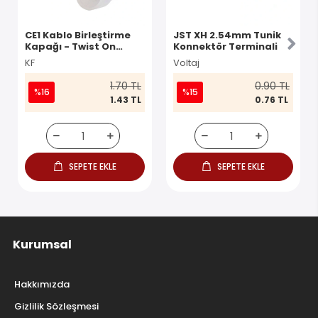
CE1 Kablo Birleştirme
JST XH 2.54mm Tunik
Kapağı - Twist On
Konnektör Terminali
Konnektör
KF
Voltaj
1.70 TL
0.90 TL
%16
%15
1.43 TL
0.76 TL
SEPETE EKLE
SEPETE EKLE
Kurumsal
Hakkımızda
Gizlilik Sözleşmesi