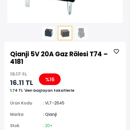
Qianji 5V 20A Gaz Rölesi T74 –
4181
19.17 TL
%16
16.11 TL
1.74 TL 'den başlayan taksitlerle
Ürün Kodu
: VLT-2645
Marka
: Qianji
Stok
: 20+