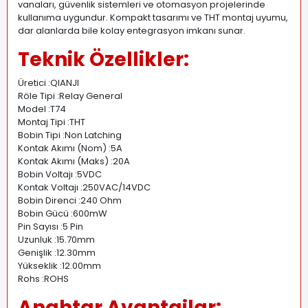
vanaları, güvenlik sistemleri ve otomasyon projelerinde
kullanıma uygundur. Kompakt tasarımı ve THT montaj uyumu,
dar alanlarda bile kolay entegrasyon imkanı sunar.
Teknik Özellikler:
Üretici :QIANJI
Röle Tipi :Relay General
Model :T74
Montaj Tipi :THT
Bobin Tipi :Non Latching
Kontak Akımı (Nom) :5A
Kontak Akımı (Maks) :20A
Bobin Voltajı :5VDC
Kontak Voltajı :250VAC/14VDC
Bobin Direnci :240 Ohm
Bobin Gücü :600mW
Pin Sayısı :5 Pin
Uzunluk :15.70mm
Genişlik :12.30mm
Yükseklik :12.00mm
Rohs :ROHS
Anahtar Avantajlar: