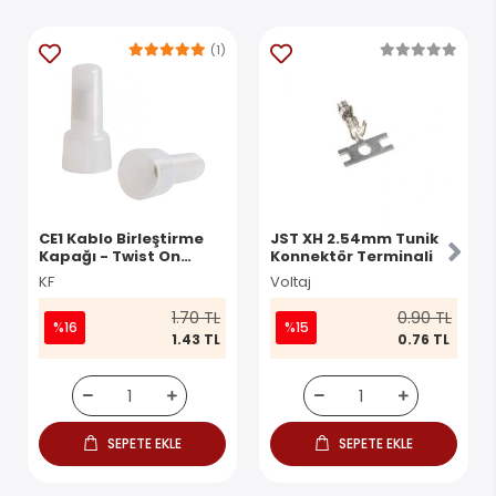
(1)
CE1 Kablo Birleştirme
JST XH 2.54mm Tunik
Kapağı - Twist On
Konnektör Terminali
Konnektör
KF
Voltaj
1.70 TL
0.90 TL
%16
%15
1.43 TL
0.76 TL
SEPETE EKLE
SEPETE EKLE