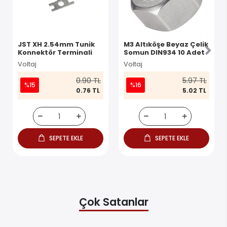
JST XH 2.54mm Tunik
M3 Altıköşe Beyaz Çelik
Konnektör Terminali
Somun DIN934 10 Adet
Voltaj
Voltaj
0.90 TL
5.97 TL
%15
%16
0.76 TL
5.02 TL
SEPETE EKLE
SEPETE EKLE
Çok Satanlar