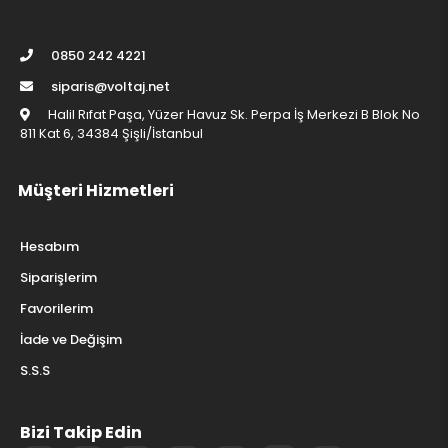
0850 242 4221
siparis@voltaj.net
Halil Rıfat Paşa, Yüzer Havuz Sk. Perpa İş Merkezi B Blok No
811 Kat 6, 34384 Şişli/İstanbul
Müşteri Hizmetleri
Hesabım
Siparişlerim
Favorilerim
İade ve Değişim
S.S.S
Bizi Takip Edin