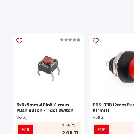
6x6x5mm 4 Pinli Kırmızı
PBS-33B 12mm Pus
Push Buton - Tact Switch
Kırmızı
Voltaj
Voltaj
2.45 TL
%16
%19
2.06 TL