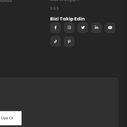
stanbul
S.S.S
Bizi Takip Edin
Üye Ol