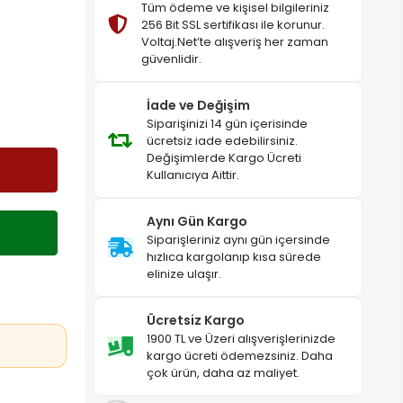
Tüm ödeme ve kişisel bilgileriniz
256 Bit SSL sertifikası ile korunur.
Voltaj.Net’te alışveriş her zaman
güvenlidir.
İade ve Değişim
Siparişinizi 14 gün içerisinde
ücretsiz iade edebilirsiniz.
Değişimlerde Kargo Ücreti
Kullanıcıya Aittir.
Aynı Gün Kargo
Siparişleriniz aynı gün içersinde
hızlıca kargolanıp kısa sürede
elinize ulaşır.
Ücretsiz Kargo
1900 TL ve Üzeri alışverişlerinizde
kargo ücreti ödemezsiniz. Daha
çok ürün, daha az maliyet.