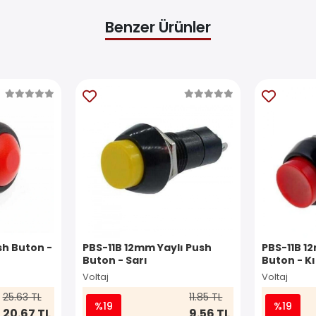
Benzer Ürünler
h Buton -
PBS-11B 12mm Yaylı Push
PBS-11B 1
Buton - Sarı
Buton - K
Voltaj
Voltaj
25.63 TL
11.85 TL
%19
%19
20.67 TL
9.56 TL