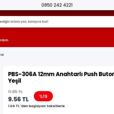
25.000+ AKTİF ÜRÜN !
rdım
lar
PBS-306A 12mm Anahtarlı Push Buton
Yeşil
11.85 TL
%19
9.56 TL
1.04 TL 'den başlayan taksitlerle