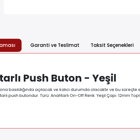
laması
Garanti ve Teslimat
Taksit Seçenekleri
rlı Push Buton - Yeşil
na basıldığında açılacak ve kalıcı durumda olacaktır ve bu süreçte si
nahtarlı push butondur. Türü: Anahtarlı On-Off Renk: Yeşil Çapı: 12mm T