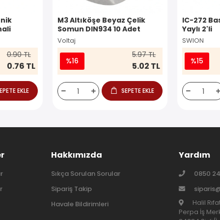
nik
M3 Altıköşe Beyaz Çelik
IC-272 Ba
ali
Somun DIN934 10 Adet
Yaylı 2'li
Voltaj
SWION
0.90 TL
5.97 TL
%16
%15
0.76 TL
5.02 TL
EPETE EKLE
SEPETE EKLE
er
Hakkımızda
Yardım
r
Sıkça Sorulan Sorular
0850 24
r
Sipariş Takip
siparis
Halil Rıf
Havale Bildirimleri
Perpa İş Merk