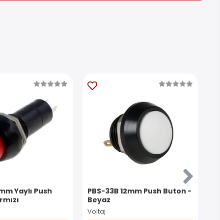
2mm Yaylı Push
PBS-33B 12mm Push Buton -
P
ırmızı
Beyaz
Bu
Voltaj
Vo