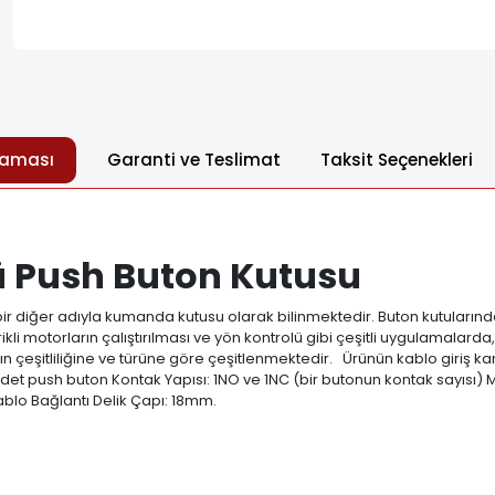
laması
Garanti ve Teslimat
Taksit Seçenekleri
ü Push Buton Kutusu
r diğer adıyla kumanda kutusu olarak bilinmektedir. Buton kutularında
trikli motorların çalıştırılması ve yön kontrolü gibi çeşitli uygulama
 çeşitliliğine ve türüne göre çeşitlenmektedir. Ürünün kablo giriş kan
3 adet push buton Kontak Yapısı: 1NO ve 1NC (bir butonun kontak sayısı
blo Bağlantı Delik Çapı: 18mm
.