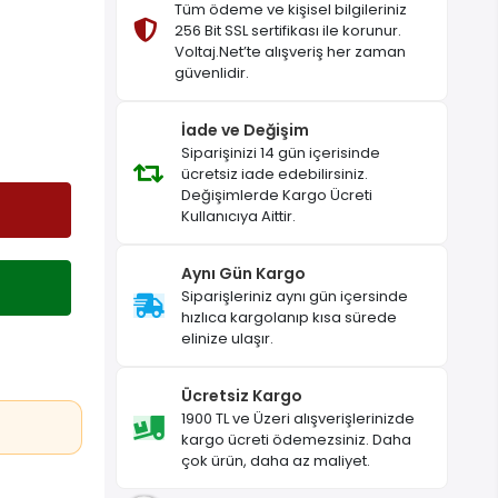
Tüm ödeme ve kişisel bilgileriniz
256 Bit SSL sertifikası ile korunur.
Voltaj.Net’te alışveriş her zaman
güvenlidir.
İade ve Değişim
Siparişinizi 14 gün içerisinde
ücretsiz iade edebilirsiniz.
Değişimlerde Kargo Ücreti
Kullanıcıya Aittir.
Aynı Gün Kargo
Siparişleriniz aynı gün içersinde
hızlıca kargolanıp kısa sürede
elinize ulaşır.
Ücretsiz Kargo
1900 TL ve Üzeri alışverişlerinizde
kargo ücreti ödemezsiniz. Daha
çok ürün, daha az maliyet.