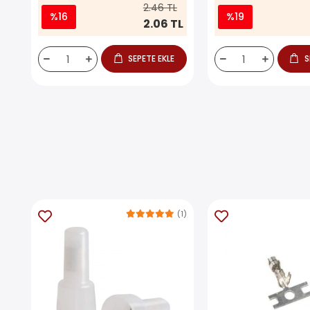
2.46 TL
%16
%19
2.06 TL
SEPETE EKLE
S
(1)