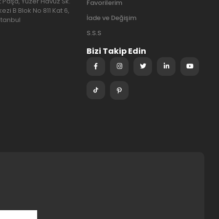
at Paşa, Yüzer Havuz Sk.
Favorilerim
ezi B Blok No 811 Kat 6,
İade ve Değişim
stanbul
S.S.S
Bizi Takip Edin