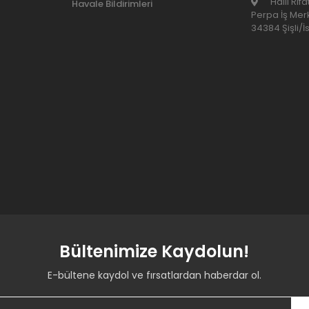
Halil Rıf
Havale Bildirimleri
Perpa İş Merk
34384 Şişli/İ
Bültenimize Kaydolun!
E-bültene kaydol ve fırsatlardan haberdar ol.