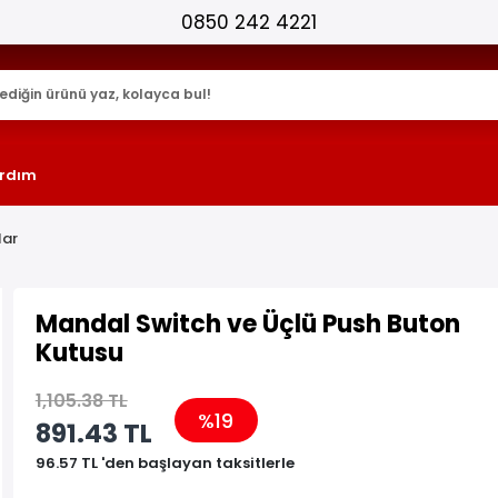
25.000+ AKTİF ÜRÜN !
rdım
lar
Mandal Switch ve Üçlü Push Buton
Kutusu
1,105.38 TL
%19
891.43 TL
96.57 TL 'den başlayan taksitlerle