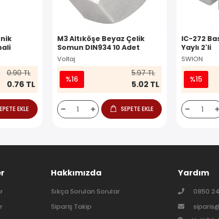
nik
M3 Altıköşe Beyaz Çelik
IC-272 Ba
ali
Somun DIN934 10 Adet
Yaylı 2'li
Voltaj
SWION
0.90 TL
5.97 TL
%16
%15
0.76 TL
5.02 TL
EPETE EKLE
SEPETE EKLE
er
Hakkımızda
Yardım
r
Sıkça Sorulan Sorular
0850 24
r
Sipariş Takip
siparis