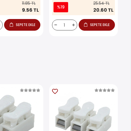
11.85 TL
25.54 TL
%19
9.56 TL
20.60 TL
SEPETE EKLE
SEPETE EKLE