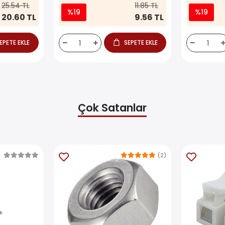
25.54 TL
11.85 TL
%19
%19
20.60 TL
9.56 TL
EPETE EKLE
SEPETE EKLE
Çok Satanlar
(2)