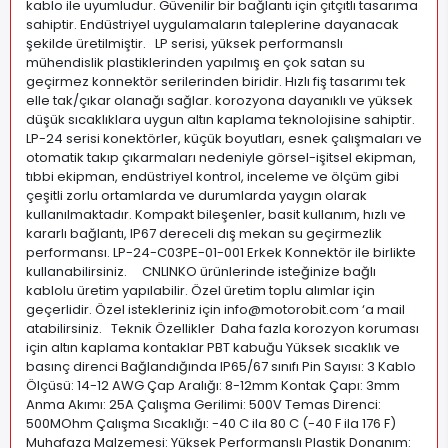
kablo ile uyumludur. Güvenilir bir bağlantı için çıtçıtlı tasarıma
sahiptir. Endüstriyel uygulamaların taleplerine dayanacak
şekilde üretilmiştir. LP serisi, yüksek performanslı
mühendislik plastiklerinden yapılmış en çok satan su
geçirmez konnektör serilerinden biridir. Hızlı fiş tasarımı tek
elle tak/çıkar olanağı sağlar. korozyona dayanıklı ve yüksek
düşük sıcaklıklara uygun altın kaplama teknolojisine sahiptir.
LP-24 serisi konektörler, küçük boyutları, esnek çalışmaları ve
otomatik takıp çıkarmaları nedeniyle görsel-işitsel ekipman,
tıbbi ekipman, endüstriyel kontrol, inceleme ve ölçüm gibi
çeşitli zorlu ortamlarda ve durumlarda yaygın olarak
kullanılmaktadır. Kompakt bileşenler, basit kullanım, hızlı ve
kararlı bağlantı, IP67 dereceli dış mekan su geçirmezlik
performansı. LP-24-C03PE-01-001 Erkek Konnektör ile birlikte
kullanabilirsiniz. CNLINKO ürünlerinde isteğinize bağlı
kablolu üretim yapılabilir. Özel üretim toplu alımlar için
geçerlidir. Özel istekleriniz için
info@motorobit.com
‘a mail
atabilirsiniz. Teknik Özellikler Daha fazla korozyon koruması
için altın kaplama kontaklar PBT kabuğu Yüksek sıcaklık ve
basınç direnci Bağlandığında IP65/67 sınıfı Pin Sayısı: 3 Kablo
Ölçüsü: 14-12 AWG Çap Aralığı: 8-12mm Kontak Çapı: 3mm
Anma Akımı: 25A Çalışma Gerilimi: 500V Temas Direnci:
500MOhm Çalışma Sıcaklığı: -40 C ila 80 C (-40 F ila 176 F)
Muhafaza Malzemesi: Yüksek Performanslı Plastik Donanım: