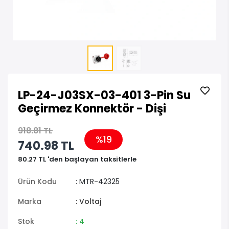
LP-24-J03SX-03-401 3-Pin Su
Geçirmez Konnektör - Dişi
918.81 TL
%19
740.98 TL
80.27 TL 'den başlayan taksitlerle
Ürün Kodu
: MTR-42325
Marka
: Voltaj
Stok
: 4