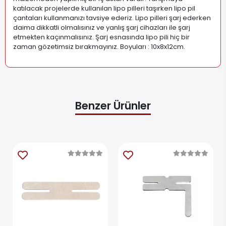
Lipo Pil Yanmaz Koruma Çantası - 10x8x12cm Lipo saklama
çantası, RC araçlarınız, drone'larınız ve robotik projelerinizde
kullandığınız lipo pillerinizi depolama, seyahat sırasında
güvenle taşıma ve güvenli şekilde şarj etme için kullanışlıdır.
Lipo batarya saklama çantası içinde, yangınların büyük
ölçüde azaltılmasına ve yangının çantanın içinde
tutulmasında yardımcı olan, dokuma bir fiberglas
malzemeden yapılmış bir iç astarı vardır. Yarışmaya
katılacak projelerde kullanılan lipo pilleri taşırken lipo pil
çantaları kullanmanızı tavsiye ederiz. Lipo pilleri şarj ederken
daima dikkatli olmalısınız ve yanlış şarj cihazları ile şarj
etmekten kaçınmalısınız. Şarj esnasında lipo pili hiç bir
zaman gözetimsiz bırakmayınız. Boyuları : 10x8x12cm
.
Benzer Ürünler