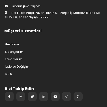
Havale Bildirimleri
Yardım
0850 242 4221
siparis@voltaj.net
Halil Rıfat Paşa, Yüzer Havuz Sk. Perpa İş Merkezi B Blok No
811 Kat 6, 34384 Şişli/İstanbul
Müşteri Hizmetleri
Hesabım
Siparişlerim
Favorilerim
İade ve Değişim