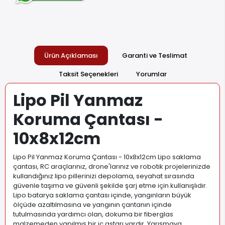
Ücretsiz Kargo
1900 TL ve Üzeri alışverişlerinizde kargo ücreti
ödemezsiniz. Daha çok ürün, daha az maliyet.
Ürün Açıklaması
Garanti ve Teslimat
Taksit Seçenekleri
Yorumlar
Lipo Pil Yanmaz
Koruma Çantası -
10x8x12cm