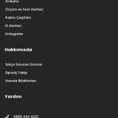
Elektronik Komponentler
Piller Aküler ve BMS
Direnç
Klemens
Arduino
Ölçüm ve Test Aletleri
Kablo Çeşitleri
El Aletleri
Entegreler
Hakkımızda
Sıkça Sorulan Sorular
Sipariş Takip