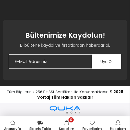
S.S.S
Bizi Takip Edin
Bültenimize Kaydolun!
E-bültene kaydol ve fırsatlardan haberdar ol.
Üye Ol
0
Anasayfa
Sipariş Takip
Sepetim
Favorilerim
Hesabım