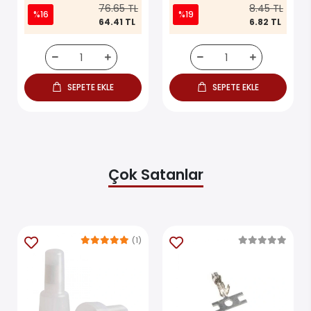
76.65 TL
8.45 TL
%16
%19
64.41 TL
6.82 TL
SEPETE EKLE
SEPETE EKLE
Çok Satanlar
(1)