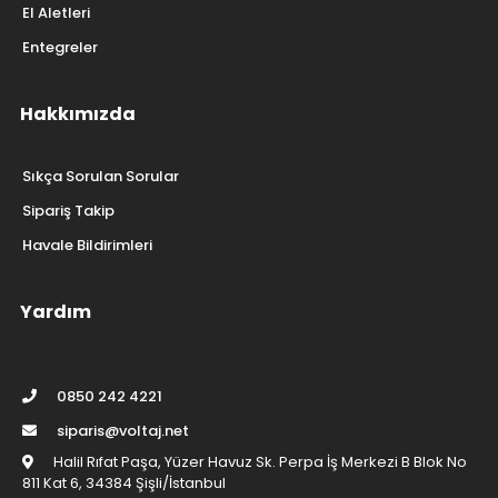
El Aletleri
Entegreler
Hakkımızda
Sıkça Sorulan Sorular
Sipariş Takip
Havale Bildirimleri
Yardım
0850 242 4221
siparis@voltaj.net
Halil Rıfat Paşa, Yüzer Havuz Sk. Perpa İş Merkezi B Blok No
811 Kat 6, 34384 Şişli/İstanbul