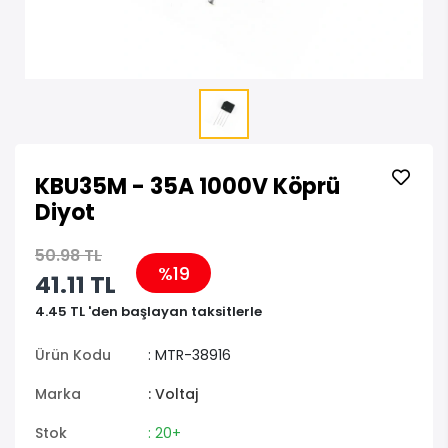
KBU35M - 35A 1000V Köprü
Diyot
50.98 TL
%19
41.11 TL
4.45 TL 'den başlayan taksitlerle
Ürün Kodu
: MTR-38916
Marka
: Voltaj
Stok
: 20+