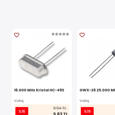
16.000 MHz Kristal HC-49S
GWX-26 25.000 MH
Voltaj
Voltaj
6.94 TL
%16
%19
5.83 TL