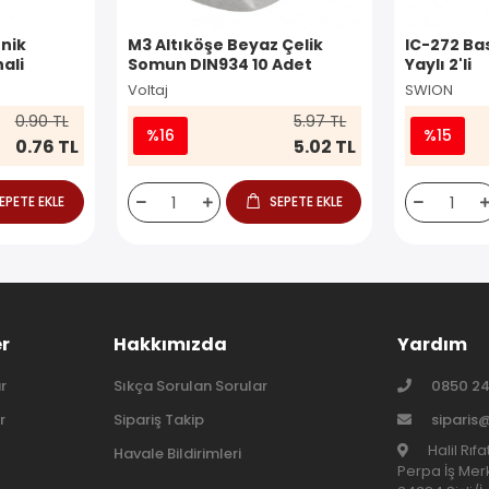
nik
M3 Altıköşe Beyaz Çelik
IC-272 Ba
ali
Somun DIN934 10 Adet
Yaylı 2'li
Voltaj
SWION
0.90 TL
5.97 TL
%16
%15
0.76 TL
5.02 TL
EPETE EKLE
SEPETE EKLE
er
Hakkımızda
Yardım
r
Sıkça Sorulan Sorular
0850 24
r
Sipariş Takip
siparis
Halil Rıf
Havale Bildirimleri
Perpa İş Merk