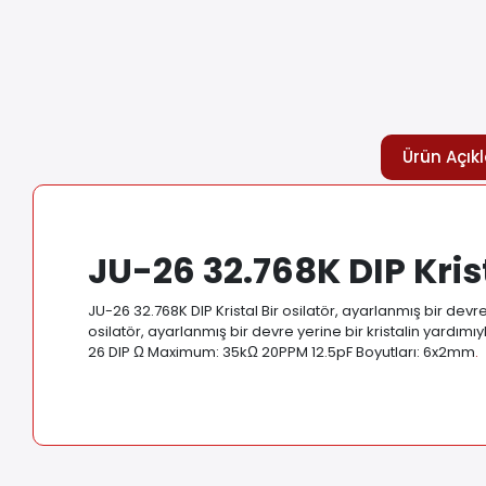
Ürün Açık
JU-26 32.768K DIP Kris
JU-26 32.768K DIP Kristal Bir osilatör, ayarlanmış bir devr
osilatör, ayarlanmış bir devre yerine bir kristalin yardımıy
26 DIP Ω Maximum: 35kΩ 20PPM 12.5pF Boyutları: 6x2mm
.