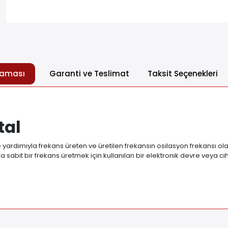
laması
Garanti ve Teslimat
Taksit Seçenekleri
tal
e yardımıyla frekans üreten ve üretilen frekansın osilasyon frekansı olar
la sabit bir frekans üretmek için kullanılan bir elektronik devre veya cih