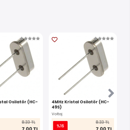
tal Osilatör (HC-
4MHz Kristal Osilatör (HC-
25
49S)
G
Voltaj
Ch
8.33 TL
8.33 TL
%16
7.00 TL
7.00 TL