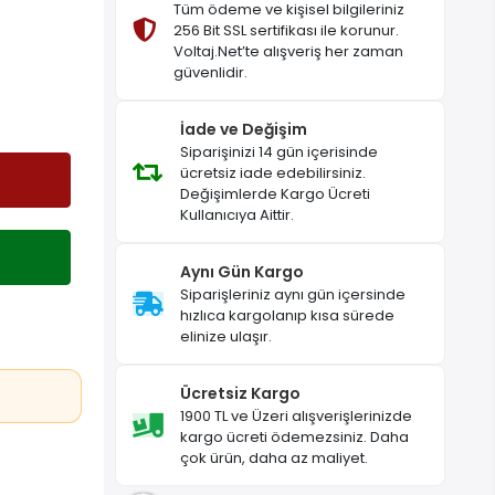
Tüm ödeme ve kişisel bilgileriniz
256 Bit SSL sertifikası ile korunur.
Voltaj.Net’te alışveriş her zaman
güvenlidir.
İade ve Değişim
Siparişinizi 14 gün içerisinde
ücretsiz iade edebilirsiniz.
Değişimlerde Kargo Ücreti
Kullanıcıya Aittir.
Aynı Gün Kargo
Siparişleriniz aynı gün içersinde
hızlıca kargolanıp kısa sürede
elinize ulaşır.
Ücretsiz Kargo
1900 TL ve Üzeri alışverişlerinizde
kargo ücreti ödemezsiniz. Daha
çok ürün, daha az maliyet.