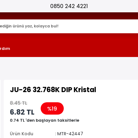
25.000+ AKTİF ÜRÜN !
rdım
JU-26 32.768K DIP Kristal
8.45 TL
%19
6.82 TL
0.74 TL 'den başlayan taksitlerle
Ürün Kodu
: MTR-42447