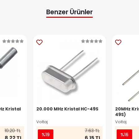
Benzer Ürünler
z Kristal
20.000 MHz Kristal HC-49S
20MHz Kris
49S)
Voltaj
Voltaj
10.20 TL
7.63 TL
%19
%16
8.22 TL
6.15 TL