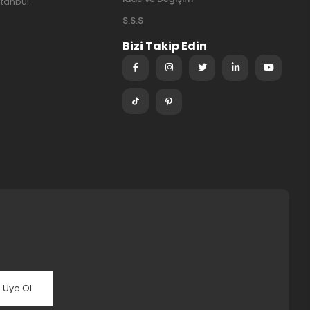
stanbul
S.S.S
Bizi Takip Edin
Üye Ol