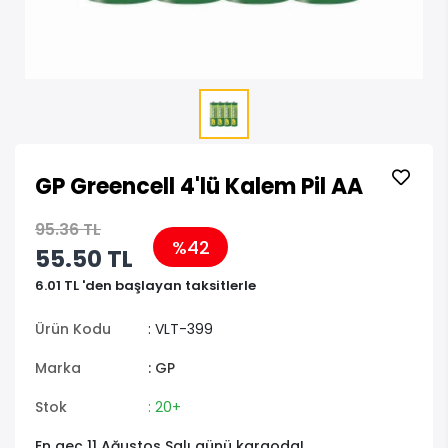
GP Greencell 4'lü Kalem Pil AA
95.36 TL
%42
55.50 TL
6.01 TL 'den başlayan taksitlerle
Ürün Kodu
: VLT-399
Marka
: GP
Stok
: 20+
En geç 11 Ağustos Salı günü kargoda!