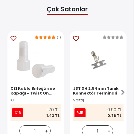
Çok Satanlar
(1)
CE1 Kablo Birleştirme
JST XH 2.54mm Tunik
Kapağı - Twist On
Konnektör Terminali
Konnektör
KF
Voltaj
1.70 TL
0.90 TL
%16
%15
1.43 TL
0.76 TL