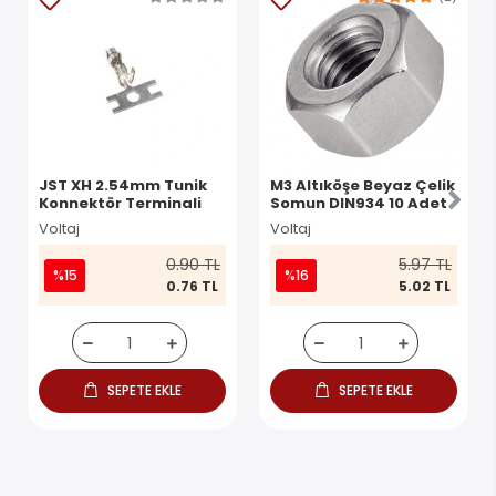
JST XH 2.54mm Tunik
M3 Altıköşe Beyaz Çelik
Konnektör Terminali
Somun DIN934 10 Adet
Voltaj
Voltaj
0.90 TL
5.97 TL
%15
%16
0.76 TL
5.02 TL
SEPETE EKLE
SEPETE EKLE