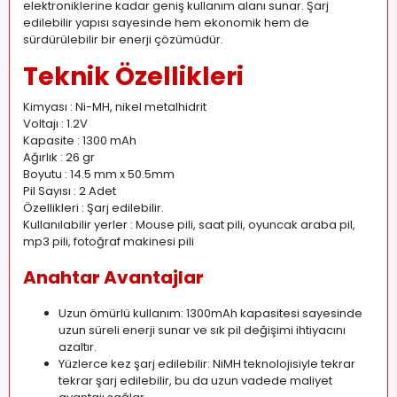
elektroniklerine kadar geniş kullanım alanı sunar. Şarj
edilebilir yapısı sayesinde hem ekonomik hem de
sürdürülebilir bir enerji çözümüdür.
Teknik Özellikleri
Kimyası : Ni-MH, nikel metalhidrit
Voltajı : 1.2V
Kapasite : 1300 mAh
Ağırlık : 26 gr
Boyutu : 14.5 mm x 50.5mm
Pil Sayısı : 2 Adet
Özellikleri : Şarj edilebilir.
Kullanılabilir yerler : Mouse pili, saat pili, oyuncak araba pil,
mp3 pili, fotoğraf makinesi pili
Anahtar Avantajlar
Uzun ömürlü kullanım: 1300mAh kapasitesi sayesinde
uzun süreli enerji sunar ve sık pil değişimi ihtiyacını
azaltır.
Yüzlerce kez şarj edilebilir: NiMH teknolojisiyle tekrar
tekrar şarj edilebilir, bu da uzun vadede maliyet