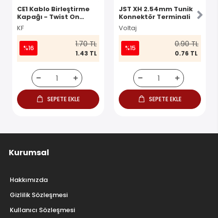
CE1 Kablo Birleştirme
JST XH 2.54mm Tunik
Kapağı - Twist On
Konnektör Terminali
Konnektör
KF
Voltaj
1.70 TL
0.90 TL
%16
%15
1.43 TL
0.76 TL
SEPETE EKLE
SEPETE EKLE
Kurumsal
Hakkımızda
Gizlilik Sözleşmesi
Kullanıcı Sözleşmesi