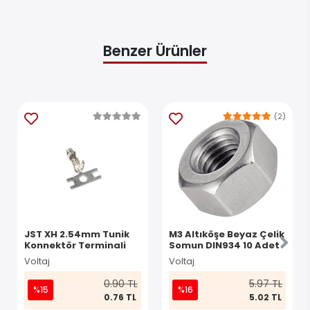
Benzer Ürünler
(2)
JST XH 2.54mm Tunik
M3 Altıköşe Beyaz Çelik
Konnektör Terminali
Somun DIN934 10 Adet
Voltaj
Voltaj
0.90 TL
5.97 TL
%15
%16
0.76 TL
5.02 TL