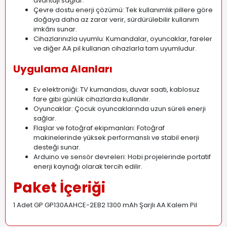
avantajı sağlar.
Çevre dostu enerji çözümü: Tek kullanımlık pillere göre
doğaya daha az zarar verir, sürdürülebilir kullanım
imkânı sunar.
Cihazlarınızla uyumlu: Kumandalar, oyuncaklar, fareler
ve diğer AA pil kullanan cihazlarla tam uyumludur.
Uygulama Alanları
Ev elektroniği: TV kumandası, duvar saati, kablosuz
fare gibi günlük cihazlarda kullanılır.
Oyuncaklar: Çocuk oyuncaklarında uzun süreli enerji
sağlar.
Flaşlar ve fotoğraf ekipmanları: Fotoğraf
makinelerinde yüksek performanslı ve stabil enerji
desteği sunar.
Arduino ve sensör devreleri: Hobi projelerinde portatif
enerji kaynağı olarak tercih edilir.
Paket İçeriği
1 Adet GP GP130AAHCE-2EB2 1300 mAh Şarjlı AA Kalem Pil