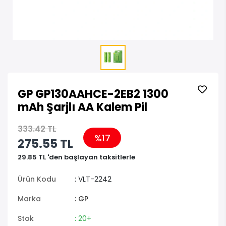
GP GP130AAHCE-2EB2 1300
mAh Şarjlı AA Kalem Pil
333.42 TL
%17
275.55 TL
29.85 TL 'den başlayan taksitlerle
Ürün Kodu
: VLT-2242
Marka
: GP
Stok
: 20+