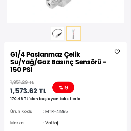
G1/4 Paslanmaz Çelik
Su/Yağ/Gaz Basınç Sensörü -
150 PSI
1,951.29 TL
%19
1,573.62 TL
170.48 TL 'den başlayan taksitlerle
Ürün Kodu
: MTR-41885
Marka
: Voltaj