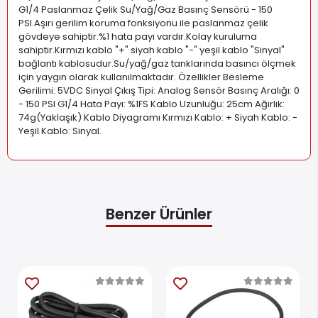
G1/4 Paslanmaz Çelik Su/Yağ/Gaz Basınç Sensörü - 150
PSI.Aşırı gerilim koruma fonksiyonu ile paslanmaz çelik
gövdeye sahiptir.%1 hata payı vardır.Kolay kuruluma
sahiptir.Kırmızı kablo "+" siyah kablo "-" yeşil kablo "Sinyal"
bağlantı kablosudur.Su/yağ/gaz tanklarında basıncı ölçmek
için yaygın olarak kullanılmaktadır. Özellikler Besleme
Gerilimi: 5VDC Sinyal Çıkış Tipi: Analog Sensör Basınç Aralığı: 0
- 150 PSI G1/4 Hata Payı: %1FS Kablo Uzunluğu: 25cm Ağırlık:
74g(Yaklaşık) Kablo Diyagramı Kırmızı Kablo: + Siyah Kablo: -
Yeşil Kablo: Sinyal
.
Benzer Ürünler