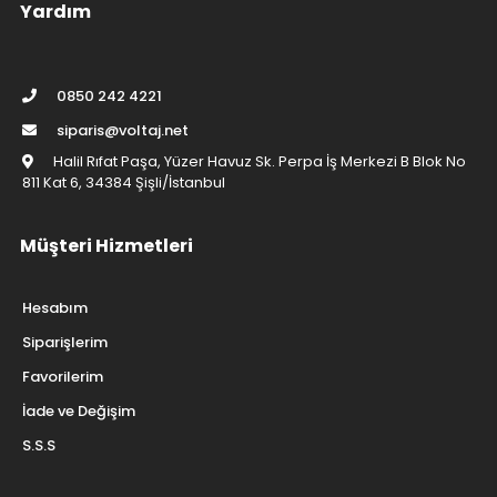
Yardım
0850 242 4221
siparis@voltaj.net
Halil Rıfat Paşa, Yüzer Havuz Sk. Perpa İş Merkezi B Blok No
811 Kat 6, 34384 Şişli/İstanbul
Müşteri Hizmetleri
Hesabım
Siparişlerim
Favorilerim
İade ve Değişim
S.S.S