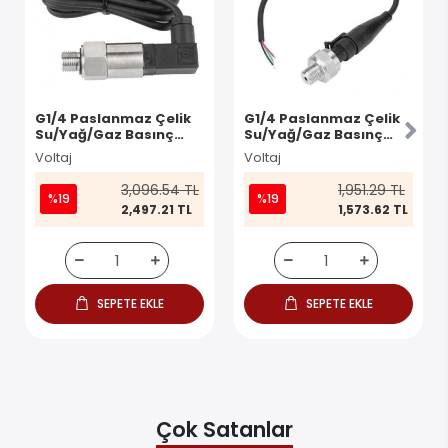
G1/4 Paslanmaz Çelik
G1/4 Paslanmaz Çelik
Su/Yağ/Gaz Basınç
Su/Yağ/Gaz Basınç
Sensörü - 1Mpa
Sensörü - 200 PSI
Voltaj
Voltaj
3,096.54 TL
1,951.29 TL
%19
%19
2,497.21 TL
1,573.62 TL
SEPETE EKLE
SEPETE EKLE
Çok Satanlar