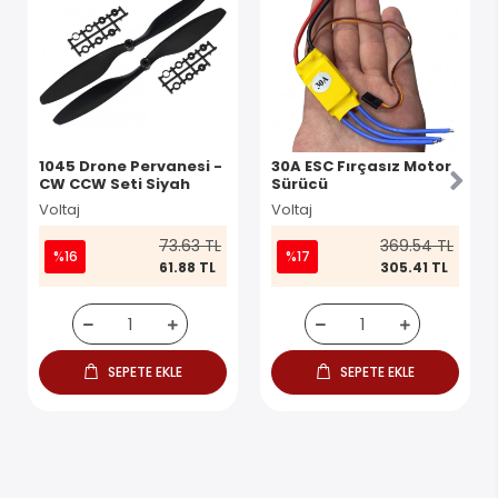
1045 Drone Pervanesi -
30A ESC Fırçasız Motor
CW CCW Seti Siyah
Sürücü
Voltaj
Voltaj
73.63 TL
369.54 TL
%16
%17
61.88 TL
305.41 TL
SEPETE EKLE
SEPETE EKLE