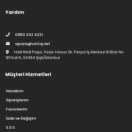
Yardım
0850 242 4221
siparis@voltaj.net
Halil Rıfat Paşa, Yüzer Havuz Sk. Perpa İş Merkezi B Blok No
811 Kat 6, 34384 Şişli/İstanbul
Müşteri Hizmetleri
Hesabım
Siparişlerim
Favorilerim
İade ve Değişim
S.S.S