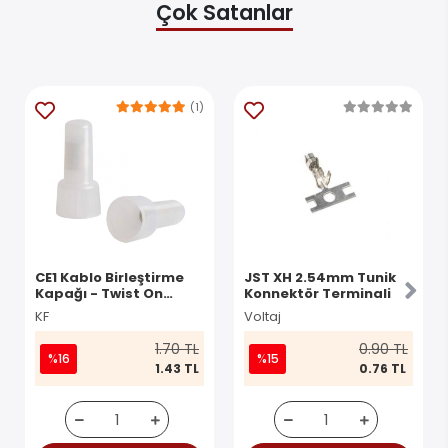
Çok Satanlar
(1)
CE1 Kablo Birleştirme
JST XH 2.54mm Tunik
Kapağı - Twist On
Konnektör Terminali
Konnektör
KF
Voltaj
1.70 TL
0.90 TL
%16
%15
1.43 TL
0.76 TL