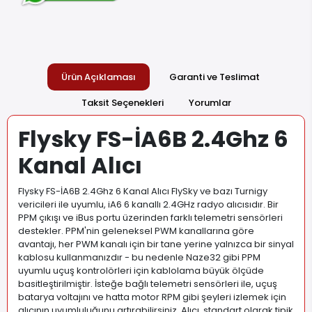
Ürün Açıklaması
Garanti ve Teslimat
Taksit Seçenekleri
Yorumlar
Flysky FS-İA6B 2.4Ghz 6
Kanal Alıcı
Flysky FS-İA6B 2.4Ghz 6 Kanal Alıcı FlySky ve bazı Turnigy
vericileri ile uyumlu, iA6 6 kanallı 2.4GHz radyo alıcısıdır. Bir
PPM çıkışı ve iBus portu üzerinden farklı telemetri sensörleri
destekler. PPM'nin geleneksel PWM kanallarına göre
avantajı, her PWM kanalı için bir tane yerine yalnızca bir sinyal
kablosu kullanmanızdır - bu nedenle Naze32 gibi PPM
uyumlu uçuş kontrolörleri için kablolama büyük ölçüde
basitleştirilmiştir. İsteğe bağlı telemetri sensörleri ile, uçuş
batarya voltajını ve hatta motor RPM gibi şeyleri izlemek için
alıcının uyumluluğunu artırabilirsiniz. Alıcı, standart olarak tipik