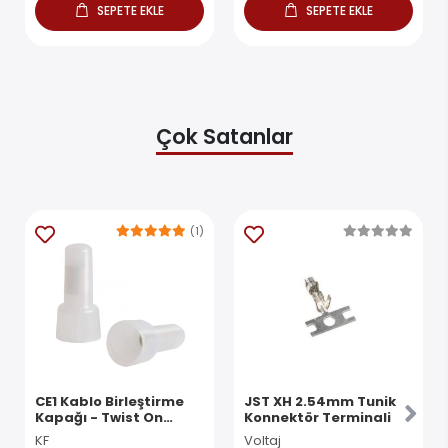
SEPETE EKLE
SEPETE EKLE
Çok Satanlar
(1)
CE1 Kablo Birleştirme
JST XH 2.54mm Tunik
Kapağı - Twist On
Konnektör Terminali
Konnektör
KF
Voltaj