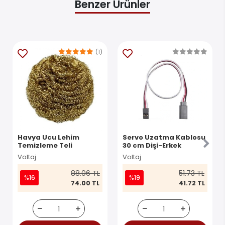
Benzer Ürünler
(1)
Havya Ucu Lehim
Servo Uzatma Kablosu
Temizleme Teli
30 cm Dişi-Erkek
Voltaj
Voltaj
88.06 TL
51.73 TL
%16
%19
74.00 TL
41.72 TL