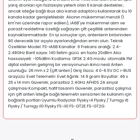
yarış dronları için fazlasıyla yeterli olan 6 kanalı destekler,
ancak isteğe bağlı ibus alıcı kanal adaptörü kullanılarak bu 10
kanala kadar genişletilebilir. Alıcının mükemmel menzili (1
km'nin üzerinde rapor edilen), iA6B'ye mükemmel alım ve
parazit reddetme özelliği sağlayan çift çeşitlilik anteninden
kaynaklanmaktadır. En iyi sonuçlar için, antenlerin birbirinden
90 derecelik bir açıyla ayarlandığından emin olun. Teknik
Özellikler Model: FS-iA6B Kanallar: 6 Frekans aralığı: 2.4-
2.48GHz Bant sayısı: 140 İletim gücü: en fazla 20dBm Alıcı
hassasiyeti: -105dBm Kodlama: GFSK 2.4G modu: otomatik FM
dijital sistemin gelişmiş bir versiyonunun ikinci nesli Anten
uzunluğu: 26 mm x 2 (çift anten) Giriş Gücü: 4.0-6.5V DC i-BUS
arayüzü: Evet Telemetri: Evet Ağırlık: 14.9 gram Boyutlar: 46 x
25 x 14 mm Güvenilir, parazitsiz 2.4GHz AFHDS 2A sinyal
çalışması Kompakt, hafif tasarım Güvenilir, parazitsiz çalışma
için çift anten İsteğe bağlı telemetri sensörleri ile kullanım için
bağlantı portları Uyumlu Radyolar Flysky i4 Flysky / Turnigy i6
Flysky / Turnigy i10 Flysky FS-i10 FS-GT2E FS-GT2G
.