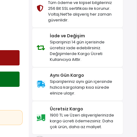
Tüm ödeme ve kişisel bilgileriniz
256 Bit SSL sertifikası ile korunur.
Voltaj.Net’te alışveriş her zaman
güvenlidir.
İade ve Değişim
Siparişinizi 14 gün içerisinde
ücretsiz iade edebilirsiniz.
Değişimlerde Kargo Ücreti
Kullanıcıya Aittir.
Aynı Gün Kargo
Siparişleriniz aynı gün içersinde
hızlıca kargolanıp kısa sürede
elinize ulaşır.
Ücretsiz Kargo
1900 TL ve Üzeri alışverişlerinizde
kargo ücreti ödemezsiniz. Daha
çok ürün, daha az maliyet.