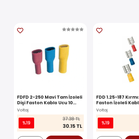
FDFD 2-250 Mavi Tam İzoleli
FDD 1.25-187 Kırmız
Dişi Faston Kablo Ucu 10
Faston İzoleli Kab
Adet
Adet
Voltaj
Voltaj
37.38 TL
%19
%19
30.15 TL