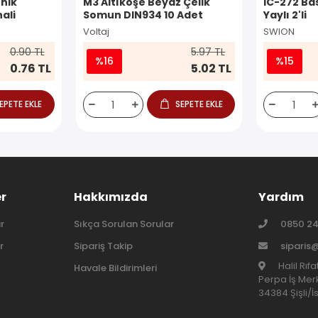
nik
M3 Altıköşe Beyaz Çelik
IC-272 Ba
ali
Somun DIN934 10 Adet
Yaylı 2'li
Voltaj
SWION
0.90 TL
5.97 TL
%16
%15
0.76 TL
5.02 TL
EPETE EKLE
SEPETE EKLE
er
Hakkımızda
Yardım
r
Sıkça Sorulan Sorular
0850 24
r
Sipariş Takip
siparis
Halil Rıf
Havale Bildirimleri
Perpa İş Merk
34384 Şişli/İ