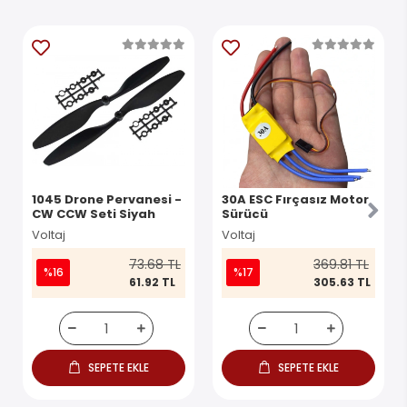
1045 Drone Pervanesi -
30A ESC Fırçasız Motor
CW CCW Seti Siyah
Sürücü
Voltaj
Voltaj
73.68 TL
369.81 TL
%16
%17
61.92 TL
305.63 TL
SEPETE EKLE
SEPETE EKLE