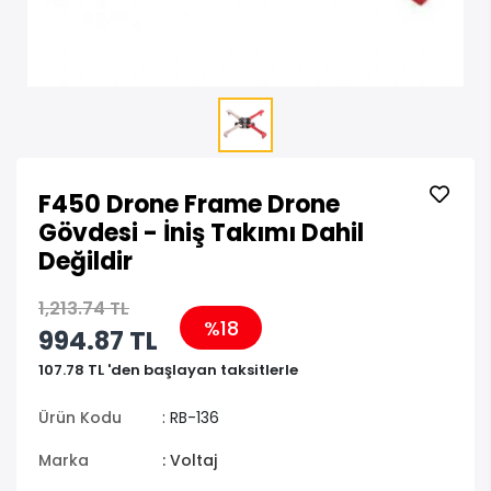
F450 Drone Frame Drone
Gövdesi - İniş Takımı Dahil
Değildir
1,213.74 TL
%18
994.87 TL
107.78 TL 'den başlayan taksitlerle
Ürün Kodu
: RB-136
Marka
: Voltaj