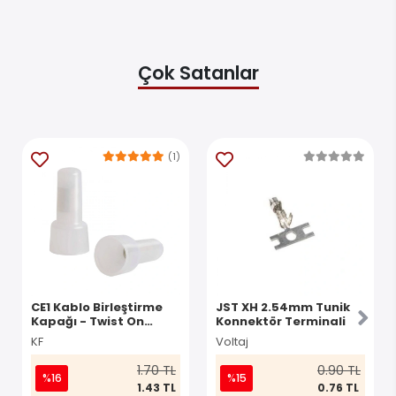
Çok Satanlar
(1)
CE1 Kablo Birleştirme
JST XH 2.54mm Tunik
Kapağı - Twist On
Konnektör Terminali
Konnektör
KF
Voltaj
1.70 TL
0.90 TL
%16
%15
1.43 TL
0.76 TL