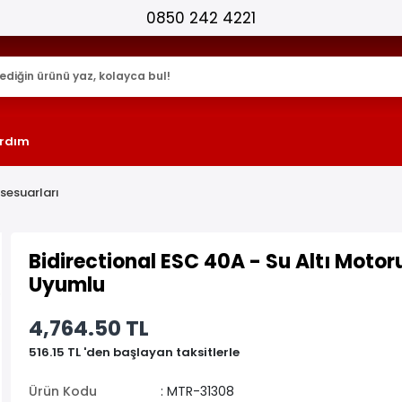
25.000+ AKTİF ÜRÜN !
rdım
sesuarları
Bidirectional ESC 40A - Su Altı Motoru
Uyumlu
4,764.50 TL
516.15 TL 'den başlayan taksitlerle
Ürün Kodu
: MTR-31308