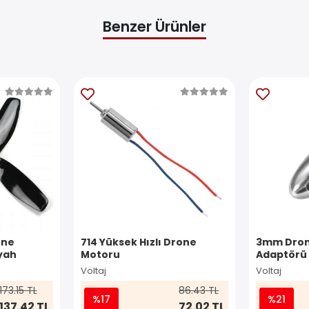
Benzer Ürünler
one
714 Yüksek Hızlı Drone
3mm Dron
yah
Motoru
Adaptörü
Pervane 
Voltaj
Voltaj
173.15 TL
86.43 TL
%17
%21
137.42 TL
72.02 TL