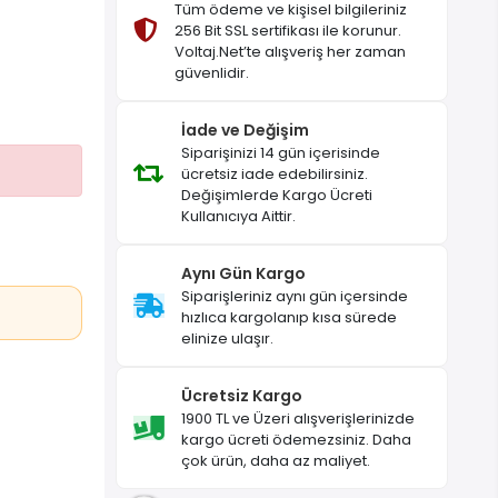
Tüm ödeme ve kişisel bilgileriniz
256 Bit SSL sertifikası ile korunur.
Voltaj.Net’te alışveriş her zaman
güvenlidir.
İade ve Değişim
Siparişinizi 14 gün içerisinde
ücretsiz iade edebilirsiniz.
Değişimlerde Kargo Ücreti
Kullanıcıya Aittir.
Aynı Gün Kargo
Siparişleriniz aynı gün içersinde
hızlıca kargolanıp kısa sürede
elinize ulaşır.
Ücretsiz Kargo
1900 TL ve Üzeri alışverişlerinizde
kargo ücreti ödemezsiniz. Daha
çok ürün, daha az maliyet.