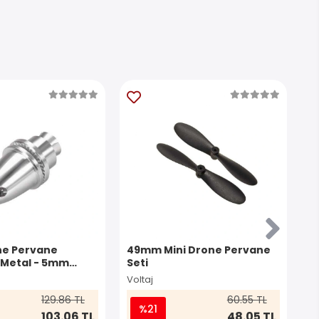
e Pervane
49mm Mini Drone Pervane
1
 Metal - 5mm
Seti
C
Uyumlu
Voltaj
Vo
129.86 TL
60.55 TL
%21
103.06 TL
48.05 TL