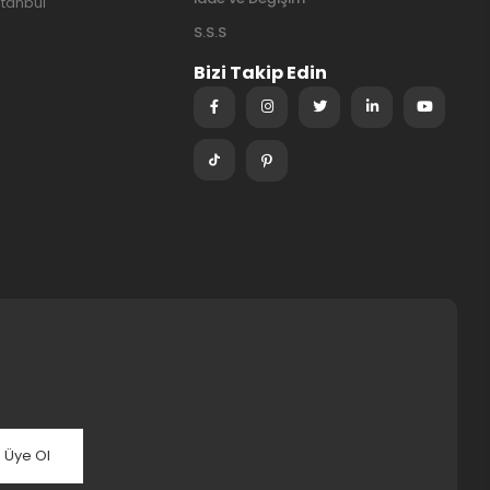
stanbul
S.S.S
Bizi Takip Edin
Üye Ol