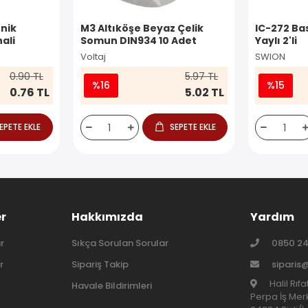
nik
M3 Altıköşe Beyaz Çelik
IC-272 Ba
ali
Somun DIN934 10 Adet
Yaylı 2'li
Voltaj
SWION
0.90 TL
5.97 TL
%16
%15
0.76 TL
5.02 TL
EPETE EKLE
SEPETE EKLE
er
Hakkımızda
Yardım
r
Sıkça Sorulan Sorular
0850 24
r
Sipariş Takip
siparis
Halil Rıf
Havale Bildirimleri
Perpa İş Merk