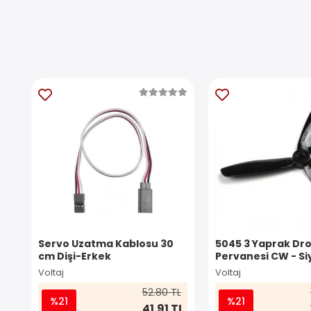
Servo Uzatma Kablosu 30
5045 3 Yaprak Dr
cm Dişi-Erkek
Pervanesi CW - Si
Voltaj
Voltaj
52.80 TL
%21
%21
41.91 TL