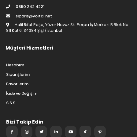
0850 242 4221
siparis@voltaj.net
Halil Rıfat Paşa, Yüzer Havuz Sk. Perpa İş Merkezi B Blok No
811 Kat 6, 34384 Şişli/İstanbul
Müşteri Hizmetleri
Hesabım
Siparişlerim
Favorilerim
İade ve Değişim
S.S.S
Bizi Takip Edin