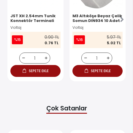
JST XH 2.54mm Tunik
M3 Altıköşe Beyaz Çelik
Konnektör Terminali
Somun DIN934 10 Adet
Voltaj
Voltaj
0.90 TL
5.97 TL
%15
%16
0.76 TL
5.02 TL
SEPETE EKLE
SEPETE EKLE
Çok Satanlar