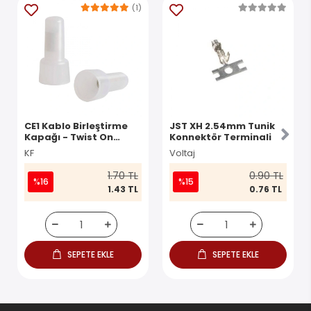
(1)
CE1 Kablo Birleştirme
JST XH 2.54mm Tunik
Kapağı - Twist On
Konnektör Terminali
Konnektör
KF
Voltaj
1.70 TL
0.90 TL
%16
%15
1.43 TL
0.76 TL
SEPETE EKLE
SEPETE EKLE