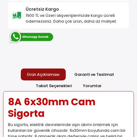
Ücretsiz Kargo
1900 TL ve Üzeri alışverişlerinizde kargo ücreti
ödemezsiniz. Daha çok ürün, daha az maliyet.
Ürün Açıklaması
Garanti ve Teslimat
Taksit Seçenekleri
Yorumlar
8A 6x30mm Cam
Sigorta
Bu
sigorta
, elektrik devrelerinde aşırı akımı önlemek için
kullanılan bir güvenlik cihazıdır. 6x30mm boyutunda cam bir
tüpe sahiptir. 8
amperlik
akım değeriyle çalışır ve belirli bir