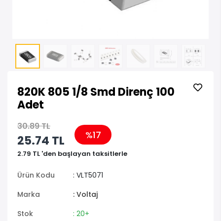
820K 805 1/8 Smd Direnç 100
Adet
30.89 TL
%17
25.74 TL
2.79 TL 'den başlayan taksitlerle
Ürün Kodu
: VLT5071
Marka
: Voltaj
Stok
: 20+