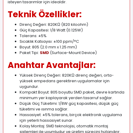
isteyen tasarımlar için idealdir.
Teknik Özellikler:
Direnç Değeri: 820KΩ (820 kiloohm)
Güç Kapasitesi: 1/8 Watt (0.125W)
Tolerans: ±5%
Sıcaklık Katsayısı: ±100 ppm/°C
Boyut: 805 (2.0 mm x 1.25 mm)
Paket Tipi:
SMD
(Surface-Mount Device)
Anahtar Avantajlar:
Yüksek Direnç Değeri: 820KΩ direnç değeri, orta-
yüksek empedans gerektiren uygulamalar için
uygundur.
Kompakt Boyut: 805 boyutlu SMD paket, devre kartında
minimum yer kaplayarak yerden tasarruf sağlar.
Düşük Güç Tüketimi: 1/8W güç kapasitesi, düşük güç
tüketimi ve ısınma sağlar.
Hassasiyet: ±5% tolerans, birçok elektronik uygulama
için yeterli hassasiyet sunar.
Kolay Montaj: SMD teknolojisi, otomatik montaj
sistemleri ile uyumludur ve üretim sürecini hızlandırır.