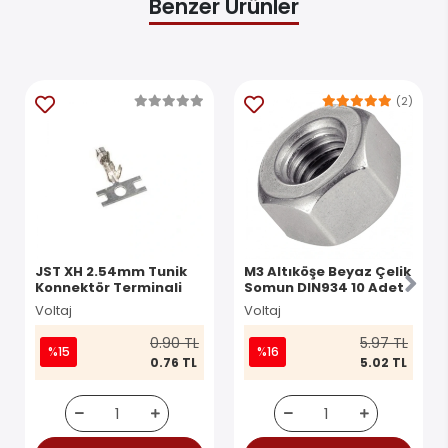
Benzer Ürünler
(2)
JST XH 2.54mm Tunik
M3 Altıköşe Beyaz Çelik
Konnektör Terminali
Somun DIN934 10 Adet
Voltaj
Voltaj
0.90 TL
5.97 TL
%15
%16
0.76 TL
5.02 TL