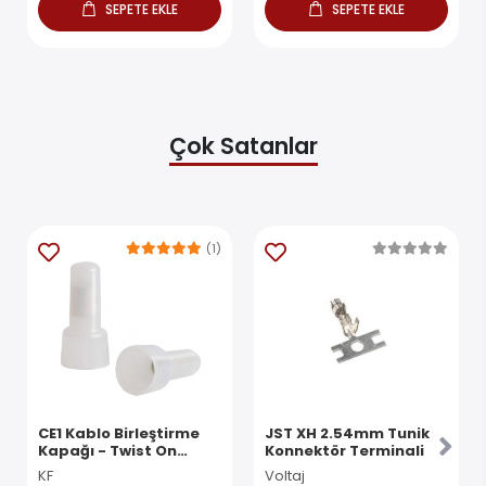
SEPETE EKLE
SEPETE EKLE
Çok Satanlar
(1)
CE1 Kablo Birleştirme
JST XH 2.54mm Tunik
Kapağı - Twist On
Konnektör Terminali
Konnektör
KF
Voltaj