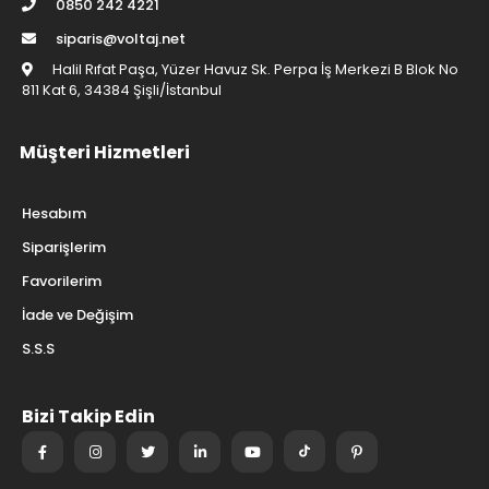
0850 242 4221
siparis@voltaj.net
Halil Rıfat Paşa, Yüzer Havuz Sk. Perpa İş Merkezi B Blok No
811 Kat 6, 34384 Şişli/İstanbul
Müşteri Hizmetleri
Hesabım
Siparişlerim
Favorilerim
İade ve Değişim
S.S.S
Bizi Takip Edin