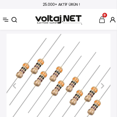
25.000+ AKTİF ÜRÜN !
0