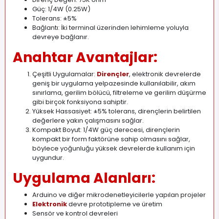
Güç: 1/4W (0.25W)
Tolerans: ±5%
Bağlantı: İki terminal üzerinden lehimleme yoluyla
devreye bağlanır.
Anahtar Avantajlar:
Çeşitli Uygulamalar:
Dirençler
, elektronik devrelerde
geniş bir uygulama yelpazesinde kullanılabilir, akım
sınırlama, gerilim bölücü, filtreleme ve gerilim düşürme
gibi birçok fonksiyona sahiptir.
Yüksek Hassasiyet: ±5% tolerans, dirençlerin belirtilen
değerlere yakın çalışmasını sağlar.
Kompakt Boyut: 1/4W güç derecesi, dirençlerin
kompakt bir form faktörüne sahip olmasını sağlar,
böylece yoğunluğu yüksek devrelerde kullanım için
uygundur.
Uygulama Alanları:
Arduino ve diğer mikrodenetleyicilerle yapılan projeler
Elektronik
devre prototipleme ve üretim
Sensör ve kontrol devreleri