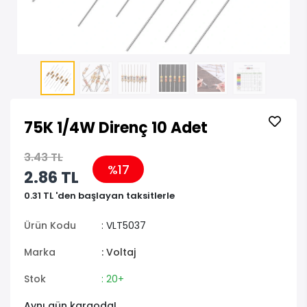
75K 1/4W Direnç 10 Adet
3.43 TL
%17
2.86 TL
0.31 TL 'den başlayan taksitlerle
Ürün Kodu
: VLT5037
Marka
: Voltaj
Stok
: 20+
Aynı gün kargoda!