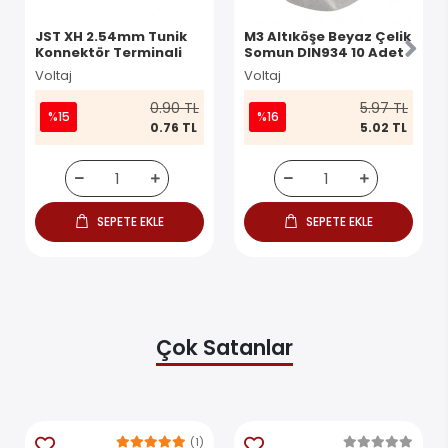
JST XH 2.54mm Tunik
M3 Altıköşe Beyaz Çelik
Konnektör Terminali
Somun DIN934 10 Adet
Voltaj
Voltaj
0.90 TL
5.97 TL
%15
%16
0.76 TL
5.02 TL
SEPETE EKLE
SEPETE EKLE
Çok Satanlar
(1)