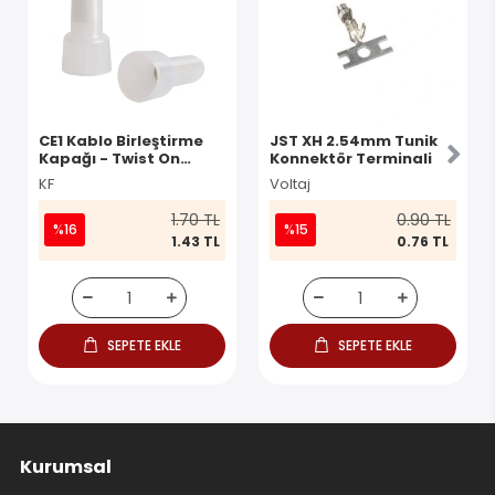
CE1 Kablo Birleştirme
JST XH 2.54mm Tunik
Kapağı - Twist On
Konnektör Terminali
Konnektör
KF
Voltaj
1.70 TL
0.90 TL
%16
%15
1.43 TL
0.76 TL
SEPETE EKLE
SEPETE EKLE
Kurumsal