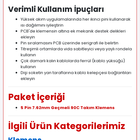
Verimli Kullanım İpuçları
Yüksek akım uygulamalarında her ikinci pini kullanarak
ısı dağılımını iyileştirin
PCB'de klemensin altına ek mekanik destek delikleri
ekleyin
Pin sıralamasını PCB üzerinde serigrafi ile belirtin
Titreşimli ortamlarda vida sabitleyici veya yaylı rondela
kullanın
Çok damarlı kalın kablolarda ferrül (kablo yüksüğü)
kullanın
Dişi soketin yan taraflarına kablo kelepçesi bağlantıları
ekleyin
Paket İçeriği
5 Pin 7.62mm Geçmeli 90C Takım Klemens
İlgili Ürün Kategorilerimiz