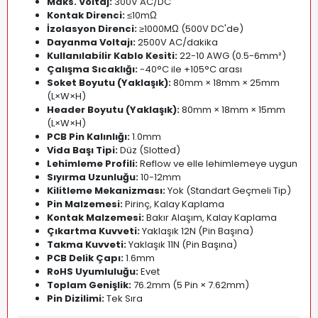
Maks. Voltaj:
300V AC/DC
Kontak Direnci:
≤10mΩ
İzolasyon Direnci:
≥1000MΩ (500V DC'de)
Dayanma Voltajı:
2500V AC/dakika
Kullanılabilir Kablo Kesiti:
22-10 AWG (0.5-6mm²)
Çalışma Sıcaklığı:
-40°C ile +105°C arası
Soket Boyutu (Yaklaşık):
80mm × 18mm × 25mm
(L×W×H)
Header Boyutu (Yaklaşık):
80mm × 18mm × 15mm
(L×W×H)
PCB Pin Kalınlığı:
1.0mm
Vida Başı Tipi:
Düz (Slotted)
Lehimleme Profili:
Reflow ve elle lehimlemeye uygun
Sıyırma Uzunluğu:
10-12mm
Kilitleme Mekanizması:
Yok (Standart Geçmeli Tip)
Pin Malzemesi:
Pirinç, Kalay Kaplama
Kontak Malzemesi:
Bakır Alaşım, Kalay Kaplama
Çıkartma Kuvveti:
Yaklaşık 12N (Pin Başına)
Takma Kuvveti:
Yaklaşık 11N (Pin Başına)
PCB Delik Çapı:
1.6mm
RoHS Uyumluluğu:
Evet
Toplam Genişlik:
76.2mm (5 Pin × 7.62mm)
Pin Dizilimi:
Tek Sıra