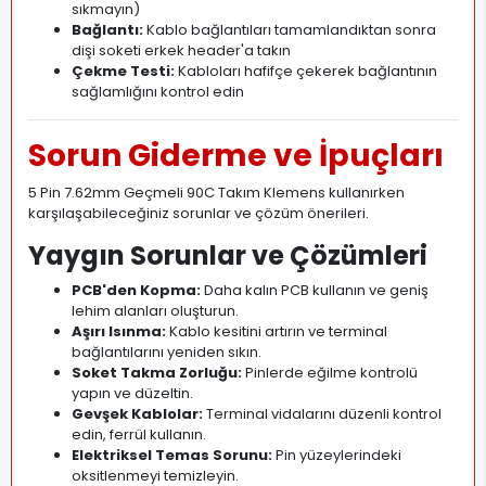
sıkmayın)
Bağlantı:
Kablo bağlantıları tamamlandıktan sonra
dişi soketi erkek header'a takın
Çekme Testi:
Kabloları hafifçe çekerek bağlantının
sağlamlığını kontrol edin
Sorun Giderme ve İpuçları
5 Pin 7.62mm Geçmeli 90C Takım Klemens kullanırken
karşılaşabileceğiniz sorunlar ve çözüm önerileri.
Yaygın Sorunlar ve Çözümleri
PCB'den Kopma:
Daha kalın PCB kullanın ve geniş
lehim alanları oluşturun.
Aşırı Isınma:
Kablo kesitini artırın ve terminal
bağlantılarını yeniden sıkın.
Soket Takma Zorluğu:
Pinlerde eğilme kontrolü
yapın ve düzeltin.
Gevşek Kablolar:
Terminal vidalarını düzenli kontrol
edin, ferrül kullanın.
Elektriksel Temas Sorunu:
Pin yüzeylerindeki
oksitlenmeyi temizleyin.