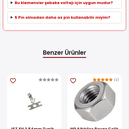
Bu klemensler şebeke voltajı için uygun mudur?
5 Pin olmadan daha az pin kullanabilir miyim?
Benzer Ürünler
(2)
JST XH 2.54mm Tunik
M3 Altıköşe Beyaz Çelik