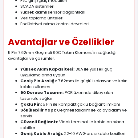
PLC giriş/çıkış modülleri
SCADA sistemleri
Yüksek akımlı sensör bağlantıları
Veri toplama üniteleri
Endüstriyel ısıtma kontrol devreleri
Avantajlar ve Özellikler
5 Pin 7.62mm Geçmeli 90C Takım Klemens'in sağladığı
avantajlar ve çözümler.
Yüksek Akım Kapasitesi:
30A ile yüksek güç
uygulamalarına uygun
Geniş Pin Aralığı:
7.62mm ile güçlü izolasyon ve kalın
kablo kullanımı
90 Derece Tasarım:
PCB üzerinde dikey alan
tasarrufu sağlar
Çoklu Pin:
5 Pin ile kompakt çoklu bağlantı imkanı
Sökülebilir Yapı:
Geçmeli tasarım ile kolay bakım ve
servis
Güvenli Bağlantı:
Vidalı terminal ile kabloları sıkıca
sabitler
Geniş Kablo Aralığı:
22-10 AWG arası kablo kesitleri