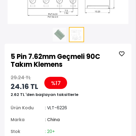
5 Pin 7.62mm Geçmeli 90C
Takım Klemens
29.24 TL
%17
24.16 TL
2.62 TL 'den başlayan taksitlerle
Ürün Kodu
: VLT-6226
Marka
: China
Stok
: 20+