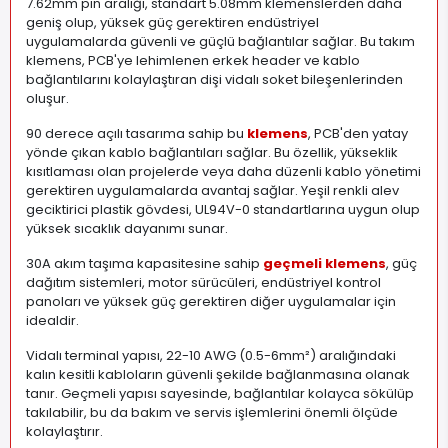
7.62mm pin aralığı, standart 5.08mm klemenslerden daha
geniş olup, yüksek güç gerektiren endüstriyel
uygulamalarda güvenli ve güçlü bağlantılar sağlar. Bu takım
klemens, PCB'ye lehimlenen erkek header ve kablo
bağlantılarını kolaylaştıran dişi vidalı soket bileşenlerinden
oluşur.
90 derece açılı tasarıma sahip bu
klemens
, PCB'den yatay
yönde çıkan kablo bağlantıları sağlar. Bu özellik, yükseklik
kısıtlaması olan projelerde veya daha düzenli kablo yönetimi
gerektiren uygulamalarda avantaj sağlar. Yeşil renkli alev
geciktirici plastik gövdesi, UL94V-0 standartlarına uygun olup
yüksek sıcaklık dayanımı sunar.
30A akım taşıma kapasitesine sahip
geçmeli klemens
, güç
dağıtım sistemleri, motor sürücüleri, endüstriyel kontrol
panoları ve yüksek güç gerektiren diğer uygulamalar için
idealdir.
Vidalı terminal yapısı, 22-10 AWG (0.5-6mm²) aralığındaki
kalın kesitli kabloların güvenli şekilde bağlanmasına olanak
tanır. Geçmeli yapısı sayesinde, bağlantılar kolayca sökülüp
takılabilir, bu da bakım ve servis işlemlerini önemli ölçüde
kolaylaştırır.