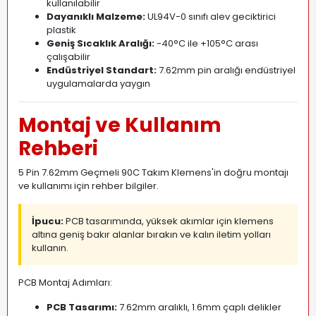
kullanılabilir
Dayanıklı Malzeme:
UL94V-0 sınıfı alev geciktirici
plastik
Geniş Sıcaklık Aralığı:
-40°C ile +105°C arası
çalışabilir
Endüstriyel Standart:
7.62mm pin aralığı endüstriyel
uygulamalarda yaygın
Montaj ve Kullanım
Rehberi
5 Pin 7.62mm Geçmeli 90C Takım Klemens'in doğru montajı
ve kullanımı için rehber bilgiler.
İpucu:
PCB tasarımında, yüksek akımlar için klemens
altına geniş bakır alanlar bırakın ve kalın iletim yolları
kullanın.
PCB Montaj Adımları:
PCB Tasarımı:
7.62mm aralıklı, 1.6mm çaplı delikler