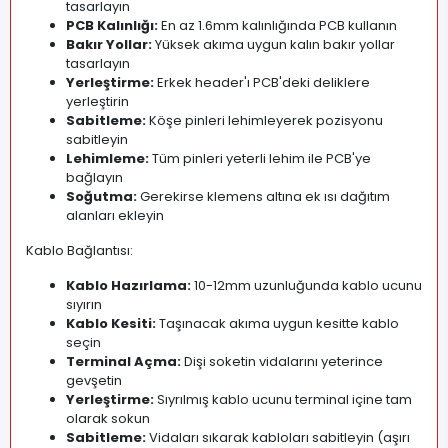
tasarlayın
PCB Kalınlığı:
En az 1.6mm kalınlığında PCB kullanın
Bakır Yollar:
Yüksek akıma uygun kalın bakır yollar
tasarlayın
Yerleştirme:
Erkek header'ı PCB'deki deliklere
yerleştirin
Sabitleme:
Köşe pinleri lehimleyerek pozisyonu
sabitleyin
Lehimleme:
Tüm pinleri yeterli lehim ile PCB'ye
bağlayın
Soğutma:
Gerekirse klemens altına ek ısı dağıtım
alanları ekleyin
Kablo Bağlantısı:
Kablo Hazırlama:
10-12mm uzunluğunda kablo ucunu
sıyırın
Kablo Kesiti:
Taşınacak akıma uygun kesitte kablo
seçin
Terminal Açma:
Dişi soketin vidalarını yeterince
gevşetin
Yerleştirme:
Sıyrılmış kablo ucunu terminal içine tam
olarak sokun
Sabitleme:
Vidaları sıkarak kabloları sabitleyin (aşırı