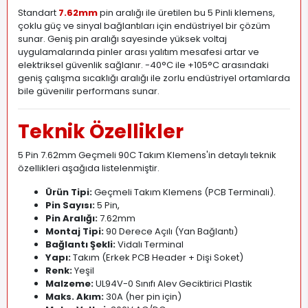
Standart
7.62mm
pin aralığı ile üretilen bu 5 Pinli klemens,
çoklu güç ve sinyal bağlantıları için endüstriyel bir çözüm
sunar. Geniş pin aralığı sayesinde yüksek voltaj
uygulamalarında pinler arası yalıtım mesafesi artar ve
elektriksel güvenlik sağlanır. -40°C ile +105°C arasındaki
geniş çalışma sıcaklığı aralığı ile zorlu endüstriyel ortamlarda
bile güvenilir performans sunar.
Teknik Özellikler
5 Pin 7.62mm Geçmeli 90C Takım Klemens'in detaylı teknik
özellikleri aşağıda listelenmiştir.
Ürün Tipi:
Geçmeli Takım Klemens (PCB Terminali)
.
Pin Sayısı:
5 Pin
,
Pin Aralığı:
7.62mm
Montaj Tipi:
90 Derece Açılı (Yan Bağlantı)
Bağlantı Şekli:
Vidalı Terminal
Yapı:
Takım (Erkek PCB Header + Dişi Soket)
Renk:
Yeşil
Malzeme:
UL94V-0 Sınıfı Alev Geciktirici Plastik
Maks. Akım:
30A (her pin için)