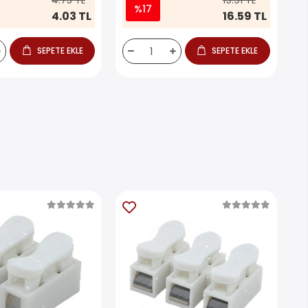
4.75 TL
19.91 TL
%17
4.03 TL
16.59 TL
SEPETE EKLE
SEPETE EKLE