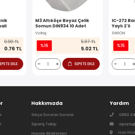
nik
M3 Altıköşe Beyaz Çelik
IC-272 Ba
ali
Somun DIN934 10 Adet
Yaylı 2'li
Voltaj
SWION
0.90 TL
5.97 TL
%16
%15
0.76 TL
5.02 TL
EPETE EKLE
SEPETE EKLE
er
Hakkımızda
Yardım
r
Sıkça Sorulan Sorular
0850 24
r
Sipariş Takip
siparis
Halil Rıf
Havale Bildirimleri