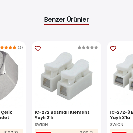
Benzer Ürünler
(2)
 Çelik
IC-272 Basmalı Klemens
IC-272-3 
Adet
Yaylı 2'li
Yaylı 3'lü
SWION
SWION