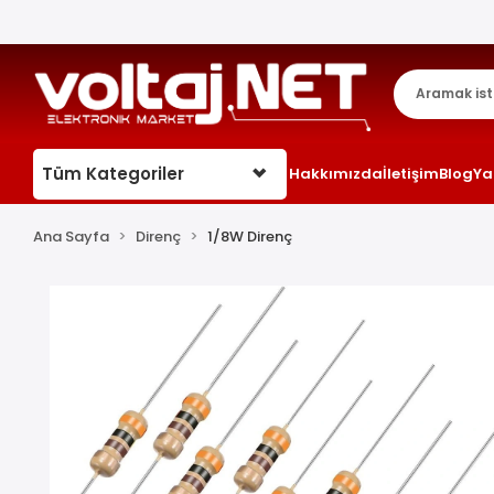
Tüm Kategoriler
Hakkımızda
İletişim
Blog
Ya
Ana Sayfa
Direnç
1/8W Direnç