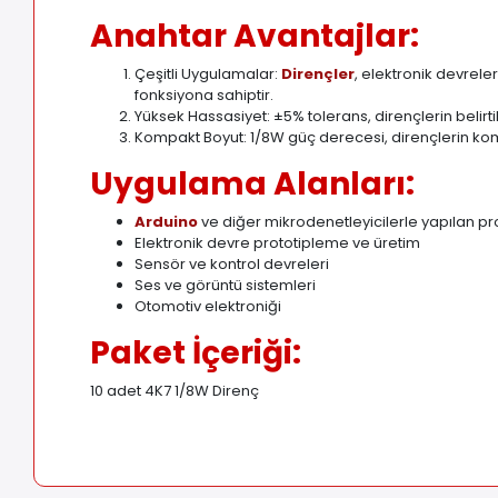
Anahtar Avantajlar:
Çeşitli Uygulamalar:
Dirençler
, elektronik devrele
fonksiyona sahiptir.
Yüksek Hassasiyet: ±5% tolerans, dirençlerin belirt
Kompakt Boyut: 1/8W güç derecesi, dirençlerin kom
Uygulama Alanları:
Arduino
ve diğer mikrodenetleyicilerle yapılan pr
Elektronik devre prototipleme ve üretim
Sensör ve kontrol devreleri
Ses ve görüntü sistemleri
Otomotiv elektroniği
Paket İçeriği:
10 adet 4K7 1/8W Direnç