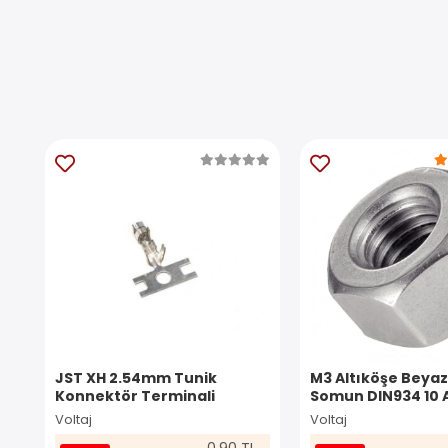
JST XH 2.54mm Tunik
M3 Altıköşe Beyaz
Konnektör Terminali
Somun DIN934 10 
Voltaj
Voltaj