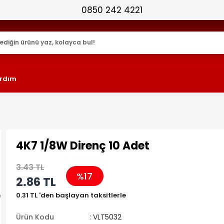
25.000+ AKTİF ÜRÜN !
rdım
4K7 1/8W Direnç 10 Adet
3.43 TL
%17
2.86 TL
0.31 TL 'den başlayan taksitlerle
Ürün Kodu
: VLT5032