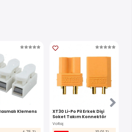
Basmalı Klemens
XT30 Li-Po Pil Erkek Dişi
I
Soket Takım Konnektör
K
Voltaj
İn