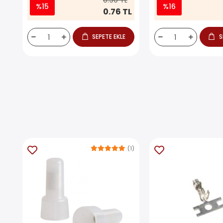
0.90 TL
%15
%16
0.76 TL
SEPETE EKLE
S
(1)