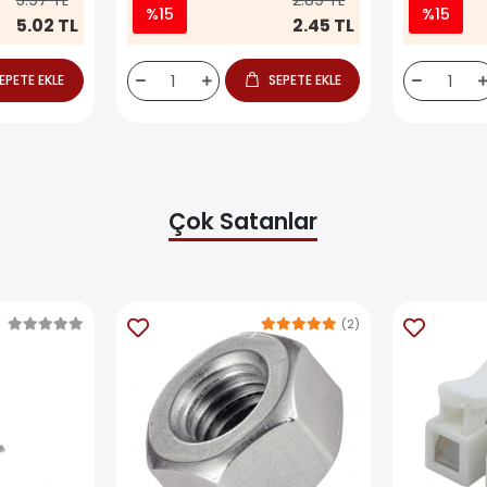
5.97 TL
2.89 TL
%15
%15
5.02 TL
2.45 TL
EPETE EKLE
SEPETE EKLE
Çok Satanlar
(2)