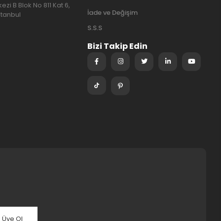
ezi B Blok No 811 Kat 6,
İade ve Değişim
stanbul
S.S.S
Bizi Takip Edin
Üye Ol