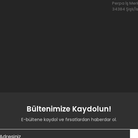
Perpa İş Merk
34384 Şişli/İ
Bültenimize Kaydolun!
E-bültene kaydol ve fırsatlardan haberdar ol.