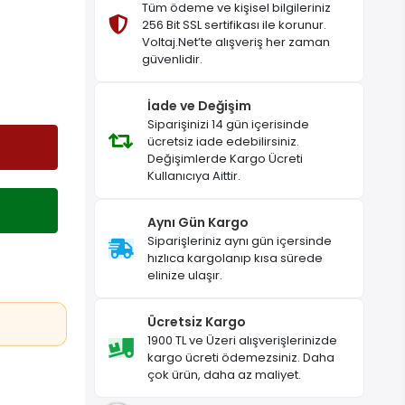
Tüm ödeme ve kişisel bilgileriniz
256 Bit SSL sertifikası ile korunur.
Voltaj.Net’te alışveriş her zaman
güvenlidir.
İade ve Değişim
Siparişinizi 14 gün içerisinde
ücretsiz iade edebilirsiniz.
Değişimlerde Kargo Ücreti
Kullanıcıya Aittir.
Aynı Gün Kargo
Siparişleriniz aynı gün içersinde
hızlıca kargolanıp kısa sürede
elinize ulaşır.
Ücretsiz Kargo
1900 TL ve Üzeri alışverişlerinizde
kargo ücreti ödemezsiniz. Daha
çok ürün, daha az maliyet.