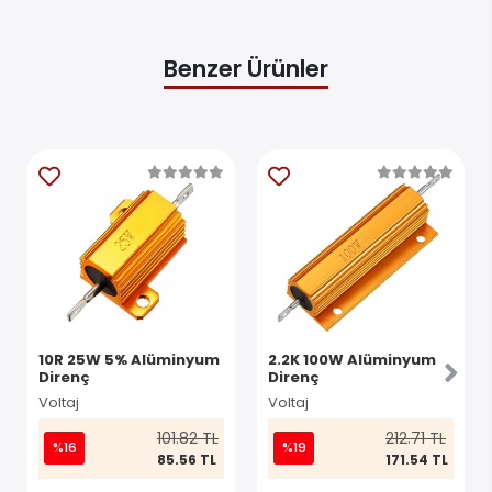
Benzer Ürünler
10R 25W 5% Alüminyum
2.2K 100W Alüminyum
Direnç
Direnç
Voltaj
Voltaj
101.82 TL
212.71 TL
%16
%19
85.56 TL
171.54 TL