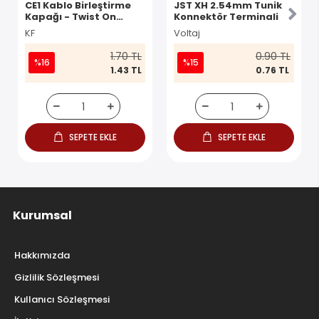
CE1 Kablo Birleştirme
JST XH 2.54mm Tunik
Kapağı - Twist On
Konnektör Terminali
Konnektör
KF
Voltaj
1.70 TL
0.90 TL
%16
%15
1.43 TL
0.76 TL
SEPETE EKLE
SEPETE EKLE
Kurumsal
Hakkımızda
Gizlilik Sözleşmesi
Kullanıcı Sözleşmesi