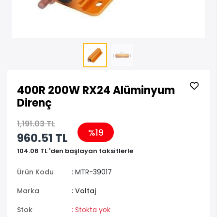
400R 200W RX24 Alüminyum
Direnç
1,191.03 TL
%19
960.51 TL
104.06 TL 'den başlayan taksitlerle
Ürün Kodu
: MTR-39017
Marka
: Voltaj
Stok
: Stokta yok