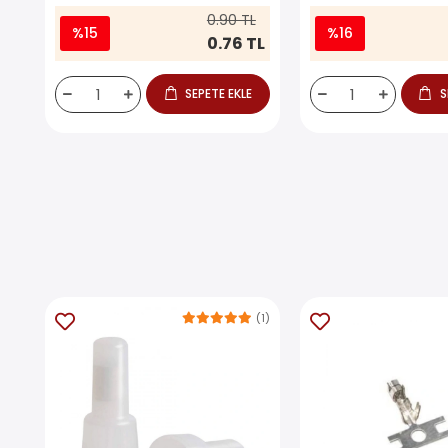
0.90 TL
%15
%16
0.76 TL
SEPETE EKLE
S
(1)