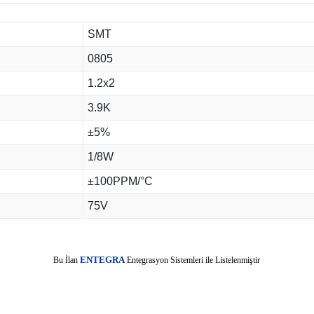
SMT
0805
1.2x2
3.9K
±5%
1/8W
±100PPM/°C
75V
E
Bu İlan
NTEGRA
Entegrasyon Sistemleri ile Listelenmiştir