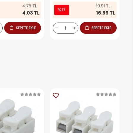
4.75 TL
19.91 TL
%17
4.03 TL
16.59 TL
SEPETE EKLE
SEPETE EKLE