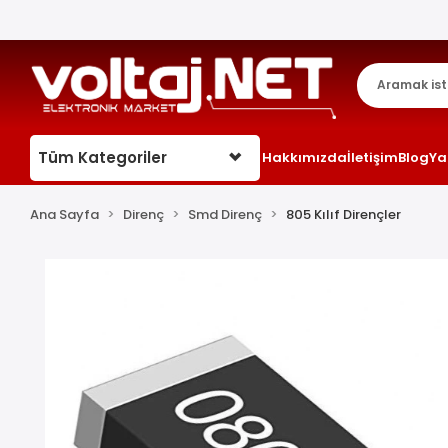
Tüm Kategoriler
Hakkımızda
İletişim
Blog
Ya
Ana Sayfa
Direnç
Smd Direnç
805 Kılıf Dirençler