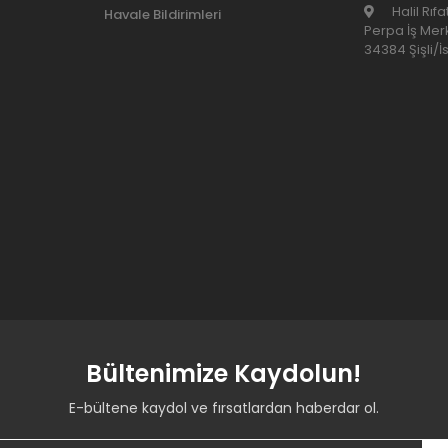
Halil Rıf
Havale Bildirimleri
Perpa İş Merk
34384 Şişli/İ
Bültenimize Kaydolun!
E-bültene kaydol ve fırsatlardan haberdar ol.