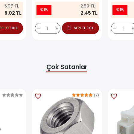
5.97 TL
2.89 TL
%15
%15
5.02 TL
2.45 TL
EPETE EKLE
SEPETE EKLE
Çok Satanlar
(2)