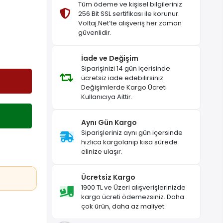
Tüm ödeme ve kişisel bilgileriniz
256 Bit SSL sertifikası ile korunur.
Voltaj.Net’te alışveriş her zaman
güvenlidir.
İade ve Değişim
Siparişinizi 14 gün içerisinde
ücretsiz iade edebilirsiniz.
Değişimlerde Kargo Ücreti
Kullanıcıya Aittir.
Aynı Gün Kargo
Siparişleriniz aynı gün içersinde
hızlıca kargolanıp kısa sürede
elinize ulaşır.
Ücretsiz Kargo
1900 TL ve Üzeri alışverişlerinizde
kargo ücreti ödemezsiniz. Daha
çok ürün, daha az maliyet.