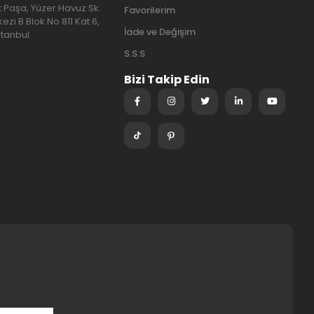
at Paşa, Yüzer Havuz Sk.
Favorilerim
ezi B Blok No 811 Kat 6,
İade ve Değişim
stanbul
S.S.S
Bizi Takip Edin