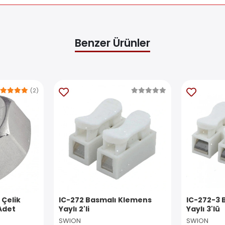
Benzer Ürünler
(2)
 Çelik
IC-272 Basmalı Klemens
IC-272-3 
Adet
Yaylı 2'li
Yaylı 3'lü
SWION
SWION