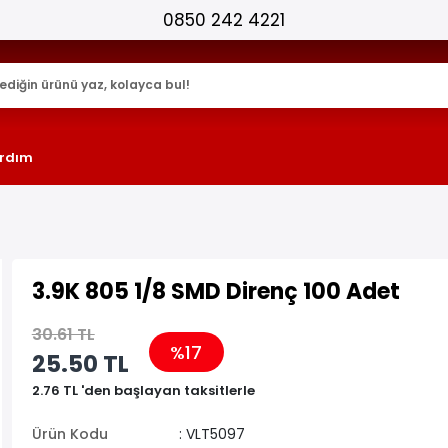
25.000+ AKTİF ÜRÜN !
rdım
3.9K 805 1/8 SMD Direnç 100 Adet
30.61 TL
%17
25.50 TL
2.76 TL 'den başlayan taksitlerle
Ürün Kodu
: VLT5097