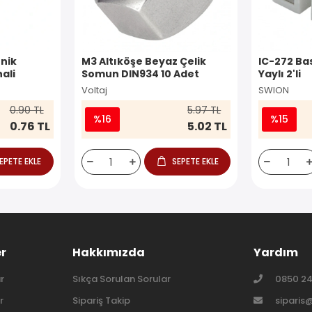
nik
M3 Altıköşe Beyaz Çelik
IC-272 Ba
ali
Somun DIN934 10 Adet
Yaylı 2'li
Voltaj
SWION
0.90 TL
5.97 TL
%16
%15
0.76 TL
5.02 TL
EPETE EKLE
SEPETE EKLE
er
Hakkımızda
Yardım
r
Sıkça Sorulan Sorular
0850 24
r
Sipariş Takip
siparis