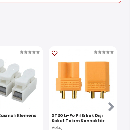
Basmalı Klemens
XT30 Li-Po Pil Erkek Dişi
I
Soket Takım Konnektör
K
Voltaj
İn