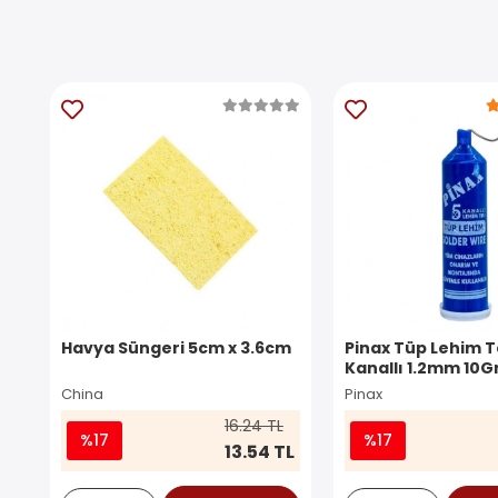
Havya Süngeri 5cm x 3.6cm
Pinax Tüp Lehim Te
Kanallı 1.2mm 10G
China
Pinax
16.24 TL
%17
%17
13.54 TL