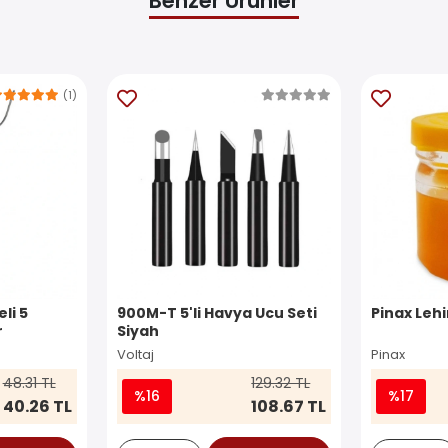
Benzer Ürünler
(1)
li 5
900M-T 5'li Havya Ucu Seti
Pinax Lehi
r
Siyah
Voltaj
Pinax
48.31 TL
129.32 TL
%16
%17
40.26 TL
108.67 TL