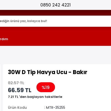
25.000+ AKTİF ÜRÜN !
rdım
30W D Tip Havya Ucu - Bakır
82.57 TL
%19
66.59 TL
7.21 TL 'den başlayan taksitlerle
Ürün Kodu
: MTR-35255