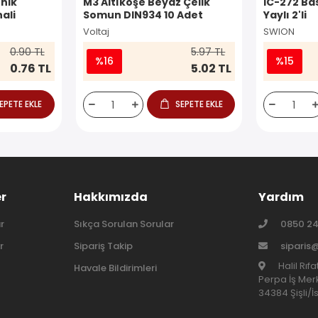
nik
M3 Altıköşe Beyaz Çelik
IC-272 Ba
ali
Somun DIN934 10 Adet
Yaylı 2'li
Voltaj
SWION
0.90 TL
5.97 TL
%16
%15
0.76 TL
5.02 TL
EPETE EKLE
SEPETE EKLE
er
Hakkımızda
Yardım
r
Sıkça Sorulan Sorular
0850 24
r
Sipariş Takip
siparis
Halil Rıf
Havale Bildirimleri
Perpa İş Merk
34384 Şişli/İ