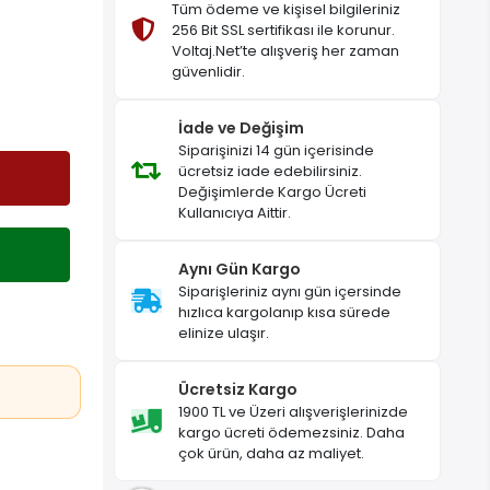
Tüm ödeme ve kişisel bilgileriniz
256 Bit SSL sertifikası ile korunur.
Voltaj.Net’te alışveriş her zaman
güvenlidir.
İade ve Değişim
Siparişinizi 14 gün içerisinde
ücretsiz iade edebilirsiniz.
Değişimlerde Kargo Ücreti
Kullanıcıya Aittir.
Aynı Gün Kargo
Siparişleriniz aynı gün içersinde
hızlıca kargolanıp kısa sürede
elinize ulaşır.
Ücretsiz Kargo
1900 TL ve Üzeri alışverişlerinizde
kargo ücreti ödemezsiniz. Daha
çok ürün, daha az maliyet.