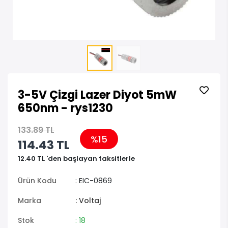
3-5V Çizgi Lazer Diyot 5mW
650nm - rys1230
133.89 TL
%15
114.43 TL
12.40 TL 'den başlayan taksitlerle
Ürün Kodu
: EIC-0869
Marka
: Voltaj
Stok
: 18