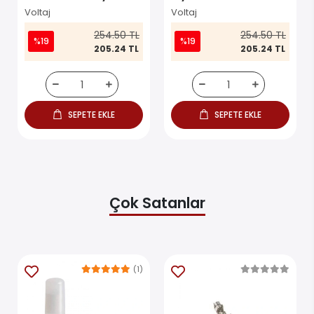
rys1230
Voltaj
Voltaj
254.50 TL
254.50 TL
%19
%19
205.24 TL
205.24 TL
SEPETE EKLE
SEPETE EKLE
Çok Satanlar
(1)