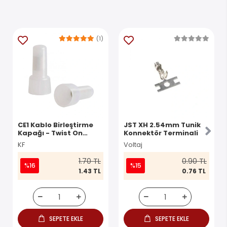
(1)
CE1 Kablo Birleştirme
JST XH 2.54mm Tunik
Kapağı - Twist On
Konnektör Terminali
Konnektör
KF
Voltaj
1.70 TL
0.90 TL
%16
%15
1.43 TL
0.76 TL
SEPETE EKLE
SEPETE EKLE