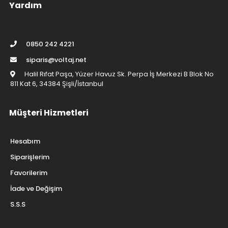
Yardım
0850 242 4221
siparis@voltaj.net
Halil Rıfat Paşa, Yüzer Havuz Sk. Perpa İş Merkezi B Blok No
811 Kat 6, 34384 Şişli/İstanbul
Müşteri Hizmetleri
Hesabım
Siparişlerim
Favorilerim
İade ve Değişim
S.S.S