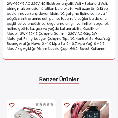
2W-160-15 AC 220V NC Elektromanyetik Valf - Solenoid Valf,
pirinç malzemeden üretilen bu elektrikli valf uzun ömürlü ve
paslanmaya karşı dayanıklıdır. NC çalışma tipine sahip valf
düşük sızıntı oranına sahiptir, su tasarrufu sağlar bu da onu
çeşitli ev ve endüstriyel uygulamalar için verimli bir seçenek
haline getirir. Su, gaz ve yağda kullanılabilir. Özellikler
Model: 2W-160-15 Çalışma Gerilimi: 220V AC Güç: 2W
Materyal: Pirinç, kauçuk Çalışma Tipi: NC Kontrol: Su, Gaz, Yağ
Basınç Aralığı; Hava: 0 ~ 1.0 Mpa Su: 0 ~ 0.7 Mpa Yağ: 0 ~ 0.7
Mpa Akış Açıklığı: 16mm Nozzle Çapı: G1/2 Boyut Kullanım
.
Benzer Ürünler