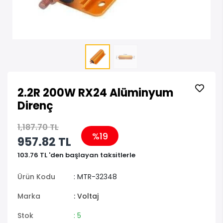
2.2R 200W RX24 Alüminyum
Direnç
1,187.70 TL
%19
957.82 TL
103.76 TL 'den başlayan taksitlerle
Ürün Kodu
: MTR-32348
Marka
: Voltaj
Stok
: 5