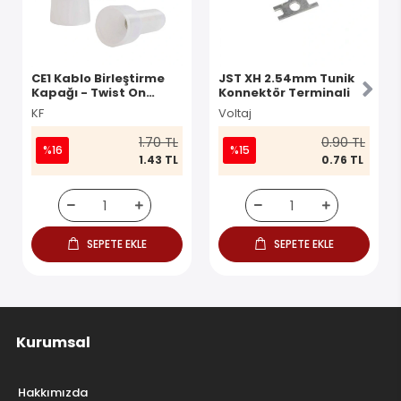
CE1 Kablo Birleştirme
JST XH 2.54mm Tunik
Kapağı - Twist On
Konnektör Terminali
Konnektör
KF
Voltaj
1.70 TL
0.90 TL
%16
%15
1.43 TL
0.76 TL
SEPETE EKLE
SEPETE EKLE
Kurumsal
Hakkımızda