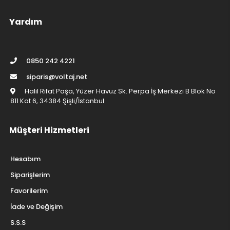
Yardım
0850 242 4221
siparis@voltaj.net
Halil Rıfat Paşa, Yüzer Havuz Sk. Perpa İş Merkezi B Blok No
811 Kat 6, 34384 Şişli/İstanbul
Müşteri Hizmetleri
Hesabım
Siparişlerim
Favorilerim
İade ve Değişim
S.S.S