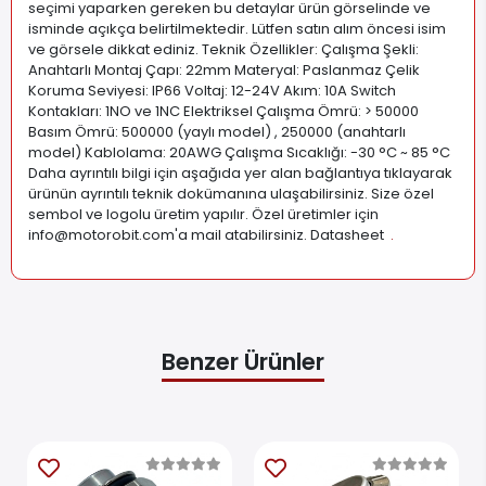
seçimi yaparken gereken bu detaylar ürün görselinde ve
isminde açıkça belirtilmektedir. Lütfen satın alım öncesi isim
ve görsele dikkat ediniz. Teknik Özellikler: Çalışma Şekli:
Anahtarlı Montaj Çapı: 22mm Materyal: Paslanmaz Çelik
Koruma Seviyesi: IP66 Voltaj: 12-24V Akım: 10A Switch
Kontakları: 1NO ve 1NC Elektriksel Çalışma Ömrü: > 50000
Basım Ömrü: 500000 (yaylı model) , 250000 (anahtarlı
model) Kablolama: 20AWG Çalışma Sıcaklığı: -30 °C ~ 85 °C
Daha ayrıntılı bilgi için aşağıda yer alan bağlantıya tıklayarak
ürünün ayrıntılı teknik dokümanına ulaşabilirsiniz. Size özel
sembol ve logolu üretim yapılır. Özel üretimler için
info@motorobit.com
'a mail atabilirsiniz. Datasheet
.
Benzer Ürünler