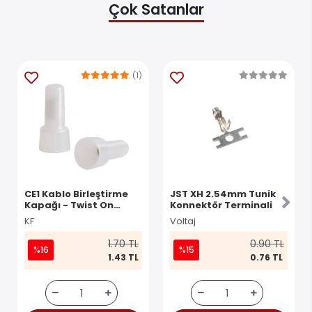
Çok Satanlar
(1)
CE1 Kablo Birleştirme
JST XH 2.54mm Tunik
Kapağı - Twist On
Konnektör Terminali
Konnektör
KF
Voltaj
1.70 TL
0.90 TL
%16
%15
1.43 TL
0.76 TL