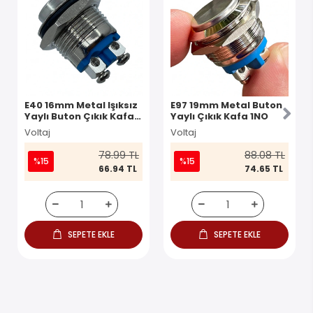
E40 16mm Metal Işıksız
E97 19mm Metal Buton
Yaylı Buton Çıkık Kafa 1
Yaylı Çıkık Kafa 1NO
NO IP67
Voltaj
Voltaj
78.99 TL
88.08 TL
%15
%15
66.94 TL
74.65 TL
SEPETE EKLE
SEPETE EKLE