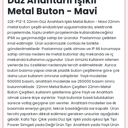
Düz Anahtarlı Işıklı
Metal Buton - Mavi
22E-P1Z-E 22mm Düz Anahtarlı Işıklı Metal Buton - Mavi 22mm
metal buton çeşitli endüstriyel uygulamalarda, elektronik
projelerinde, toplu üretim projelerinde kullanabileceğiniz
IP66 su geçirmezliğe sahip bir üründür. Paslanmaz çelikten
imal edilmiştir. Ürün sızdırmazlık contası ile birlikte
gönderilmektedir. Paslanmaz çelik olması ve IP 66 korumaya
sahip olması nedeni ile metal butonlar dış mekanda ve iç
mekanda kullanıma uygundur. Uzun ömürlü kullanım istenen
yerlerde bu özellikleri nedeniyle tercih edilmektedir. Ayrıca
buton basma yapısı olarak plastik buton çeşitlerine göre çok
daha uzun kullanım ömrüne sahiptirler. Yaylı modelde
500000 basım, anahtarlı modelde ise 250000 basım ömrü
bulunmaktadır. 22mm Metal Buton Çeşitleri 22mm Metal
Buton Çeşitleri, kullanım şekillerine göre Yaylı ve Anahtarlı
olmak üzere ikiye ayrılırlar. Yaylı butonlar basılı tutuldukları
sürece voltaj geçişine izin verirler. Anahtarlı modeller ise ilk
basımda enerjiyi geçirir, tekrar basıldığında ise kapatır. Ürün
tercihi yaparken dikkat edilmesi gereken unsurlar aşağıdaki
gibidir; Kafa Tipi: Çıkık yada Düz Işık: Işıklı yada ışıksız Işık Tipi:
Power Simgeli yada Değil Ürün Tipi: Anahtarlı yada Yaylı Ürün