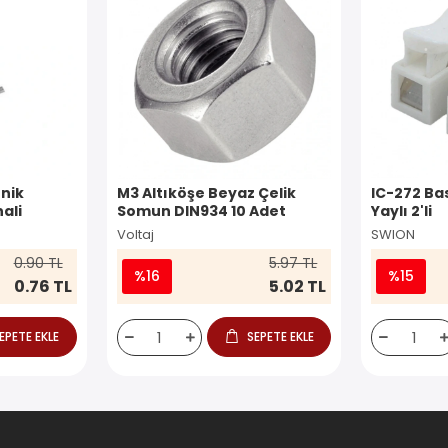
nik
M3 Altıköşe Beyaz Çelik
IC-272 Ba
ali
Somun DIN934 10 Adet
Yaylı 2'li
Voltaj
SWION
0.90 TL
5.97 TL
%16
%15
0.76 TL
5.02 TL
EPETE EKLE
SEPETE EKLE