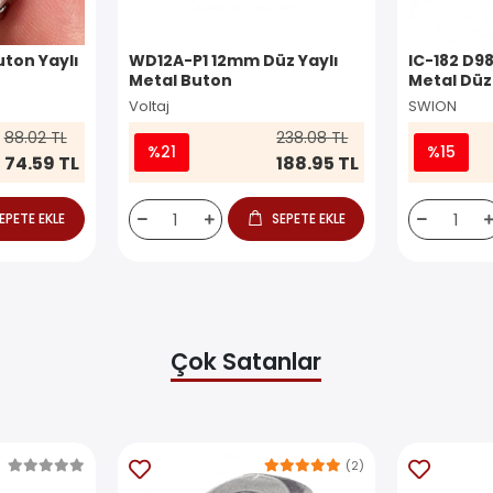
ton Yaylı
WD12A-P1 12mm Düz Yaylı
IC-182 D9
Metal Buton
Metal Düz
Voltaj
SWION
88.02 TL
238.08 TL
%21
%15
74.59 TL
188.95 TL
EPETE EKLE
SEPETE EKLE
Çok Satanlar
(2)