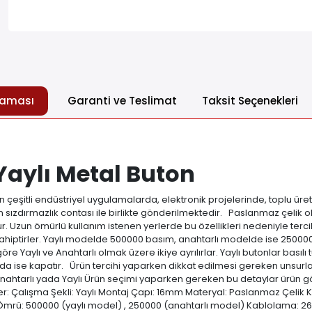
laması
Garanti ve Teslimat
Taksit Seçenekleri
aylı Metal Buton
şitli endüstriyel uygulamalarda, elektronik projelerinde, toplu üret
ün sızdırmazlık contası ile birlikte gönderilmektedir. Paslanmaz çelik
Uzun ömürlü kullanım istenen yerlerde bu özellikleri nedeniyle tercih
sahiptirler. Yaylı modelde 500000 basım, anahtarlı modelde ise 250
re Yaylı ve Anahtarlı olmak üzere ikiye ayrılırlar. Yaylı butonlar basılı t
nda ise kapatır. Ürün tercihi yaparken dikkat edilmesi gereken unsurlar aş
: Anahtarlı yada Yaylı Ürün seçimi yaparken gereken bu detaylar ürün gö
ler: Çalışma Şekli: Yaylı Montaj Çapı: 16mm Materyal: Paslanmaz Çelik 
Ömrü: 500000 (yaylı model) , 250000 (anahtarlı model) Kablolama: 26A