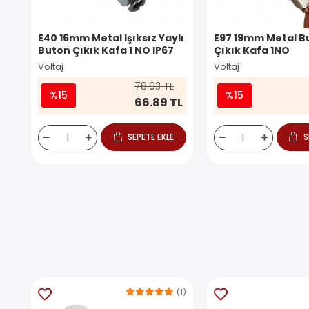
E40 16mm Metal Işıksız Yaylı
E97 19mm Metal Bu
Buton Çıkık Kafa 1 NO IP67
Çıkık Kafa 1NO
Voltaj
Voltaj
78.93 TL
%15
%15
66.89 TL
SEPETE EKLE
S
(1)