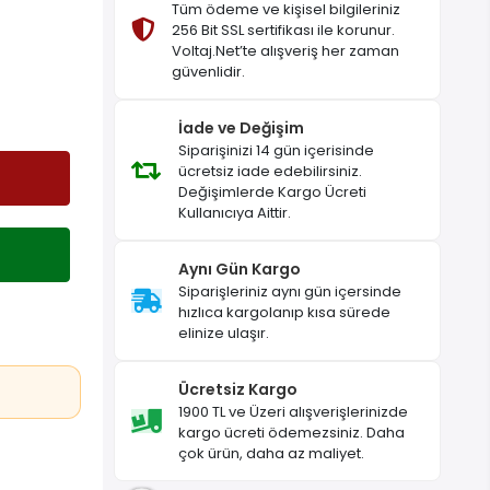
Tüm ödeme ve kişisel bilgileriniz
256 Bit SSL sertifikası ile korunur.
Voltaj.Net’te alışveriş her zaman
güvenlidir.
İade ve Değişim
Siparişinizi 14 gün içerisinde
ücretsiz iade edebilirsiniz.
Değişimlerde Kargo Ücreti
Kullanıcıya Aittir.
Aynı Gün Kargo
Siparişleriniz aynı gün içersinde
hızlıca kargolanıp kısa sürede
elinize ulaşır.
Ücretsiz Kargo
1900 TL ve Üzeri alışverişlerinizde
kargo ücreti ödemezsiniz. Daha
çok ürün, daha az maliyet.