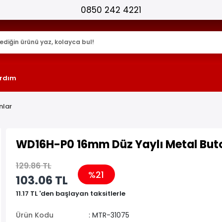
25.000+ AKTİF ÜRÜN !
rdım
nlar
WD16H-P0 16mm Düz Yaylı Metal But
129.86 TL
%21
103.06 TL
11.17 TL 'den başlayan taksitlerle
Ürün Kodu
: MTR-31075