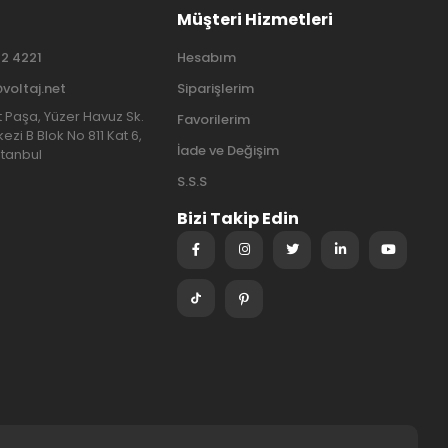
Müşteri Hizmetleri
2 4221
Hesabım
@voltaj.net
Siparişlerim
at Paşa, Yüzer Havuz Sk.
Favorilerim
ezi B Blok No 811 Kat 6,
İade ve Değişim
stanbul
S.S.S
Bizi Takip Edin