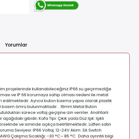
Yorumlar
im projelerinde kullanabileceğiniz IP66 su geçirmezliğe
 olması ve IP 66 korumaya sahip olması nedeni ile metal
 edilmektedir. Ayrıca buton basma yapısı olarak plastik
000 basım ömrü bulunmaktadır. 16mm Metal Buton
utuldukları sürece voltaj geçişine izin verirler. Anahtarlı
ağıdaki gibidir; Kafa Tipi: Çıkık yada Düz Işık: Işıklı
rselinde ve isminde açıkça belirtilmektedir. Lütfen satın
Koruma Seviyesi: IP66 Voltaj: 12-24V Akım: 3A Switch
WG Çalışma Sıcaklığı: -30 °C ~ 85 °C Daha ayrıntılı bilgi