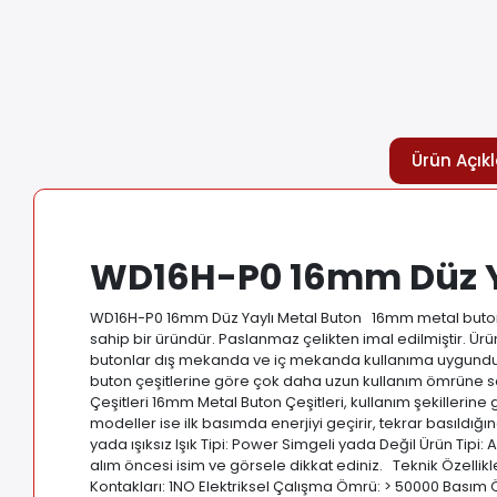
Ürün Açık
WD16H-P0 16mm Düz Y
WD16H-P0 16mm Düz Yaylı Metal Buton 16mm metal buton çe
sahip bir üründür. Paslanmaz çelikten imal edilmiştir. Ür
butonlar dış mekanda ve iç mekanda kullanıma uygundur. 
buton çeşitlerine göre çok daha uzun kullanım ömrüne 
Çeşitleri 16mm Metal Buton Çeşitleri, kullanım şekillerine gö
modeller ise ilk basımda enerjiyi geçirir, tekrar basıldığı
yada ışıksız Işık Tipi: Power Simgeli yada Değil Ürün Tipi
alım öncesi isim ve görsele dikkat ediniz. Teknik Özellik
Kontakları: 1NO Elektriksel Çalışma Ömrü: > 50000 Basım 