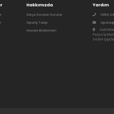
er
Hakkımızda
Yardım
r
Sıkça Sorulan Sorular
0850 24
r
Sipariş Takip
siparis
Halil Rıf
Havale Bildirimleri
Perpa İş Merk
34384 Şişli/İ