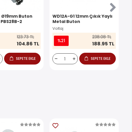
8 Ø19mm Buton
WD12A-G1 12mm Çıkık Yaylı
W
 PBS28B-2
Metal Buton
An
Bu
Voltaj
Vo
123.73 TL
238.08 TL
%21
104.86 TL
188.95 TL
SEPETE EKLE
SEPETE EKLE