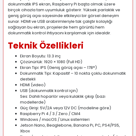
dokunmatik IPS ekran, Raspberry Pi başta olmak üzere
birçok cihazla tam uyumluluk gösterir. Yüksek parlaklık ve
geniş görüş açısı sayesinde etkileyici bir görsel deneyim
sunar. HDMI ve USB arabirimleriyle tak çalıştır kolaylığı
sağlayan bu ekran, projelerde hem görüntü hem
dokunmatik kontrol ihtiyacını karşılamak için idealdir.
Teknik Özellikleri
Ekran Boyutu: 13.3 inç
Çözünürlük: 1920 × 1080 (Full HD)
Ekran Tipi: IPS (Geniş görüş açısı – 178°)
Dokunmatik Tipi: Kapasitif – 10 nokta çoklu dokunmatik
destekli
HDMI (video)
USB (dokunmatik kontrol için)
Ses: Dahili hoparlör veya kulaklık çıkışı (bazı
modellerde)
Güç Girişi: 5V/2A veya 12V DC (modeline göre)
Raspberry Pi 4 / 3 / Zero / CM4
Windows / macOS / Linux sistemleri
Jetson Nano, Beaglebone, Banana Pi, PC, PS4/PS5,
Xbox