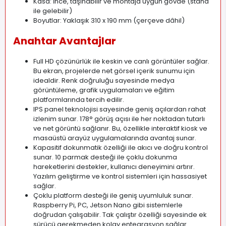
Kasa: İnce, taşınabilir ve montaja uygun gövde (stand
ile gelebilir)
Boyutlar: Yaklaşık 310 x 190 mm (çerçeve dâhil)
Anahtar Avantajlar
Full HD çözünürlük ile keskin ve canlı görüntüler sağlar.
Bu ekran, projelerde net görsel içerik sunumu için
idealdir. Renk doğruluğu sayesinde medya
görüntüleme, grafik uygulamaları ve eğitim
platformlarında tercih edilir.
IPS panel teknolojisi sayesinde geniş açılardan rahat
izlenim sunar. 178° görüş açısı ile her noktadan tutarlı
ve net görüntü sağlanır. Bu, özellikle interaktif kiosk ve
masaüstü arayüz uygulamalarında avantaj sunar.
Kapasitif dokunmatik özelliği ile akıcı ve doğru kontrol
sunar. 10 parmak desteği ile çoklu dokunma
hareketlerini destekler, kullanıcı deneyimini artırır.
Yazılım geliştirme ve kontrol sistemleri için hassasiyet
sağlar.
Çoklu platform desteği ile geniş uyumluluk sunar.
Raspberry Pi, PC, Jetson Nano gibi sistemlerle
doğrudan çalışabilir. Tak çalıştır özelliği sayesinde ek
sürücü gerekmeden kolay entegrasyon sağlar.