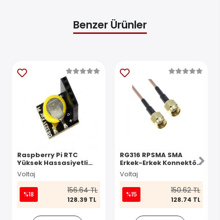
Benzer Ürünler
Raspberry Pi RTC
RG316 RPSMA SMA
Yüksek Hassasiyetli
Erkek-Erkek Konnektör
Saat Modülü DS3231
Kablo 100cm
Voltaj
Voltaj
156.64 TL
150.62 TL
%18
%15
128.39 TL
128.74 TL