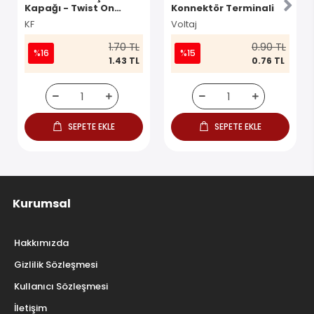
Kapağı - Twist On
Konnektör Terminali
Konnektör
KF
Voltaj
1.70 TL
0.90 TL
%16
%15
1.43 TL
0.76 TL
SEPETE EKLE
SEPETE EKLE
Kurumsal
Hakkımızda
Gizlilik Sözleşmesi
Kullanıcı Sözleşmesi
İletişim