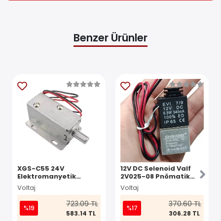
Benzer Ürünler
XGS-C55 24V
12V DC Selenoid Valf
Elektromanyetik
2V025-08 Pnömatik
Silindir Solenoid Kilit
Valf
Voltaj
Voltaj
723.09 TL
370.60 TL
%19
%17
583.14 TL
306.28 TL