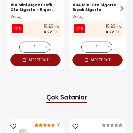
15A Mini Alçak Profil
40A Mini Oto Sigorta -
Oto Sigorta - Bıçak
Bıçak Sigorta
Sigorta
Voltaj
Voltaj
10.20 TL
10.20 TL
%19
%19
8.22 TL
8.22 TL
SEPETE EKLE
SEPETE EKLE
Çok Satanlar
(1)