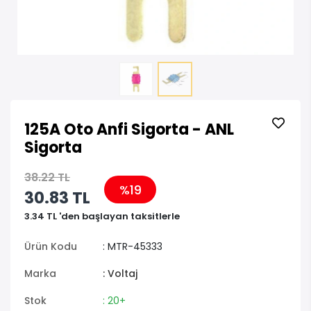
125A Oto Anfi Sigorta - ANL
Sigorta
38.22 TL
%19
30.83 TL
3.34 TL 'den başlayan taksitlerle
Ürün Kodu
: MTR-45333
Marka
: Voltaj
Stok
: 20+