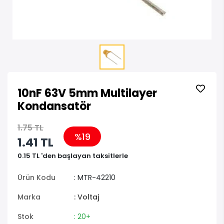
10nF 63V 5mm Multilayer
Kondansatör
1.75 TL
%19
1.41 TL
0.15 TL 'den başlayan taksitlerle
Ürün Kodu
: MTR-42210
Marka
: Voltaj
Stok
: 20+