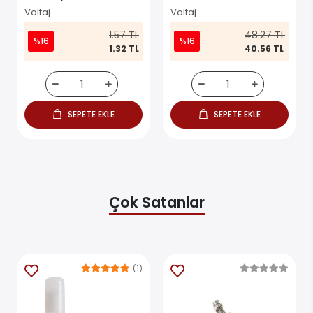
Kondansatör
Kondansatör
Voltaj
Voltaj
1.57 TL
48.27 TL
%16
%16
1.32 TL
40.56 TL
SEPETE EKLE
SEPETE EKLE
Çok Satanlar
(1)