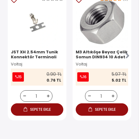
JST XH 2.54mm Tunik
M3 Altıköşe Beyaz Çelik
Konnektör Terminali
Somun DIN934 10 Adet
Voltaj
Voltaj
0.90 TL
5.97 TL
%15
%16
0.76 TL
5.02 TL
SEPETE EKLE
SEPETE EKLE