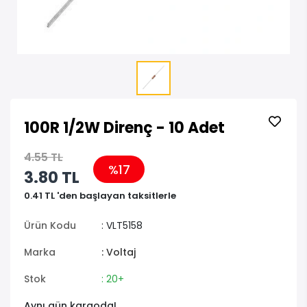
100R 1/2W Direnç - 10 Adet
4.55 TL
%17
3.80 TL
0.41 TL 'den başlayan taksitlerle
Ürün Kodu
: VLT5158
Marka
: Voltaj
Stok
: 20+
Aynı gün kargoda!