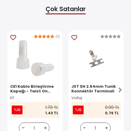
Çok Satanlar
(1)
CE1 Kablo Birleştirme
JST XH 2.54mm Tunik
Kapağı - Twist On
Konnektör Terminali
Konnektör
KF
Voltaj
1.70 TL
0.90 TL
%16
%15
1.43 TL
0.76 TL