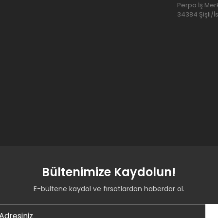
Perpa İş Merk
34384 Şişli/İ
Bültenimize Kaydolun!
E-bültene kaydol ve fırsatlardan haberdar ol.