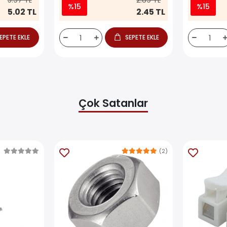
5.97 TL
2.89 TL
%15
%15
5.02 TL
2.45 TL
EPETE EKLE
SEPETE EKLE
Çok Satanlar
(2)