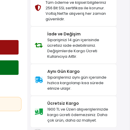
Tüm ödeme ve kişisel bilgileriniz
256 Bit SSL sertifikası ile korunur.
Voltaj.Net’te alışveriş her zaman
güvenlidir.
İade ve Değişim
Siparişinizi 14 gün içerisinde
ücretsiz iade edebilirsiniz.
Değişimlerde Kargo Ücreti
Kullanıcıya Aittir.
Aynı Gün Kargo
Siparişleriniz aynı gün içersinde
hızlıca kargolanıp kısa sürede
elinize ulaşır.
Ücretsiz Kargo
1900 TL ve Üzeri alışverişlerinizde
kargo ücreti ödemezsiniz. Daha
çok ürün, daha az maliyet.