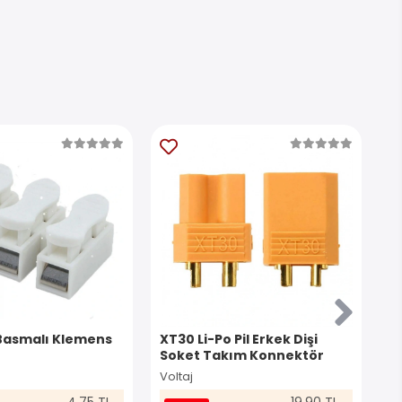
Basmalı Klemens
XT30 Li-Po Pil Erkek Dişi
I
Soket Takım Konnektör
K
Voltaj
İn