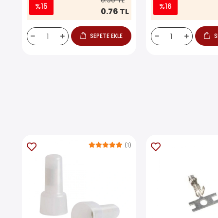
0.90 TL
%15
%16
0.76 TL
SEPETE EKLE
S
(1)