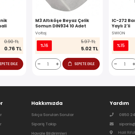
nik
M3 Altıköşe Beyaz Çelik
IC-272 Ba
ali
Somun DIN934 10 Adet
Yaylı 2'li
Voltaj
SWION
0.90 TL
5.97 TL
%16
%15
0.76 TL
5.02 TL
EPETE EKLE
SEPETE EKLE
er
Hakkımızda
Yardım
r
Sıkça Sorulan Sorular
0850 24
r
Sipariş Takip
siparis
Halil Rıf
Havale Bildirimleri