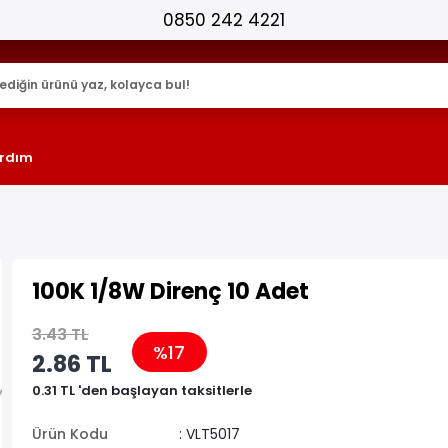
25.000+ AKTİF ÜRÜN !
rdım
100K 1/8W Direnç 10 Adet
3.43 TL
%17
2.86 TL
0.31 TL 'den başlayan taksitlerle
Ürün Kodu
: VLT5017