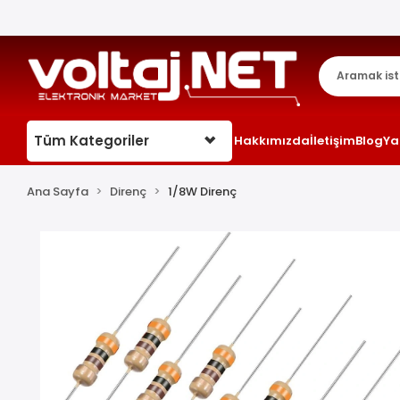
Tüm Kategoriler
Hakkımızda
İletişim
Blog
Ya
Ana Sayfa
Direnç
1/8W Direnç