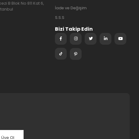
ezi B Blok No 811 Kat 6,
İade ve Değişim
stanbul
S.S.S
Bizi Takip Edin
Üye Ol