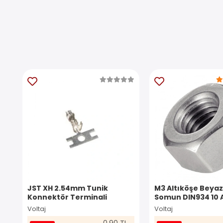
JST XH 2.54mm Tunik
M3 Altıköşe Beyaz
Konnektör Terminali
Somun DIN934 10 
Voltaj
Voltaj