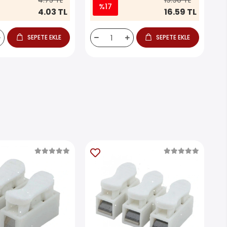
4.75 TL
19.90 TL
%17
4.03 TL
16.59 TL
SEPETE EKLE
SEPETE EKLE