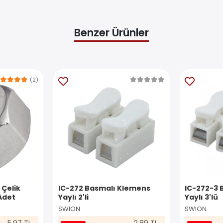
Benzer Ürünler
(2)
 Çelik
IC-272 Basmalı Klemens
IC-272-3 
Adet
Yaylı 2'li
Yaylı 3'lü
SWION
SWION