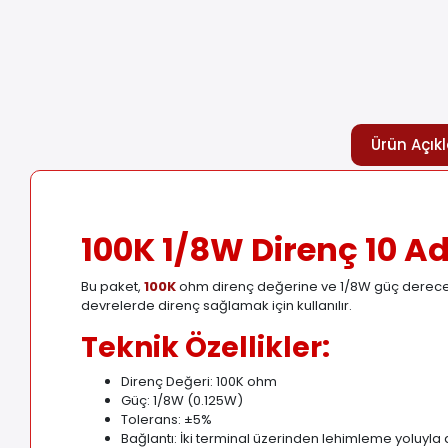
Ürün Açık
100K 1/8W Direnç 10 A
Bu paket,
100K
ohm direnç değerine ve 1/8W güç derecesin
devrelerde direnç sağlamak için kullanılır.
Teknik Özellikler:
Direnç Değeri: 100K ohm
Güç: 1/8W (0.125W)
Tolerans: ±5%
Bağlantı: İki terminal üzerinden lehimleme yoluyla