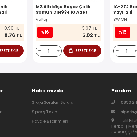
nik
M3 Altıköşe Beyaz Çelik
IC-272 Ba
ali
Somun DIN934 10 Adet
Yaylı 2'li
Voltaj
SWION
0.90 TL
5.97 TL
%16
%15
0.76 TL
5.02 TL
EPETE EKLE
SEPETE EKLE
er
Hakkımızda
Yardım
r
Sıkça Sorulan Sorular
0850 24
r
Sipariş Takip
siparis
Halil Rıf
Havale Bildirimleri
Perpa İş Merk
34384 Şişli/İ