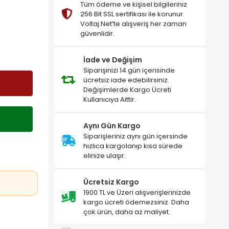
Tüm ödeme ve kişisel bilgileriniz
256 Bit SSL sertifikası ile korunur.
Voltaj.Net’te alışveriş her zaman
güvenlidir.
İade ve Değişim
Siparişinizi 14 gün içerisinde
ücretsiz iade edebilirsiniz.
Değişimlerde Kargo Ücreti
Kullanıcıya Aittir.
Aynı Gün Kargo
Siparişleriniz aynı gün içersinde
hızlıca kargolanıp kısa sürede
elinize ulaşır.
Ücretsiz Kargo
1900 TL ve Üzeri alışverişlerinizde
kargo ücreti ödemezsiniz. Daha
çok ürün, daha az maliyet.