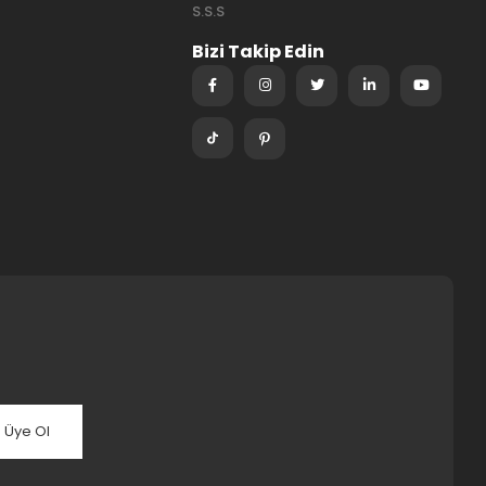
S.S.S
Bizi Takip Edin
Üye Ol