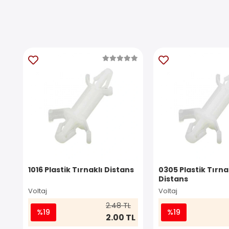
1016 Plastik Tırnaklı Distans
0305 Plastik Tırna
Distans
Voltaj
Voltaj
2.48 TL
%19
%19
2.00 TL