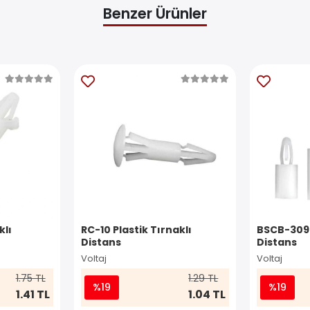
Benzer Ürünler
klı
RC-10 Plastik Tırnaklı
BSCB-309 
Distans
Distans
Voltaj
Voltaj
1.75 TL
1.29 TL
%19
%19
1.41 TL
1.04 TL