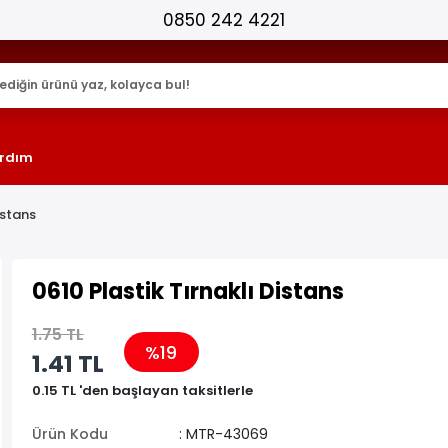
25.000+ AKTİF ÜRÜN !
rdım
istans
0610 Plastik Tırnaklı Distans
1.75 TL
%19
1.41 TL
0.15 TL 'den başlayan taksitlerle
Ürün Kodu
: MTR-43069