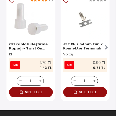
CE1 Kablo Birleştirme
JST XH 2.54mm Tunik
Kapağı - Twist On
Konnektör Terminali
Konnektör
KF
Voltaj
1.70 TL
0.90 TL
%16
%15
1.43 TL
0.76 TL
SEPETE EKLE
SEPETE EKLE