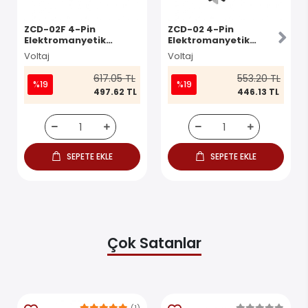
ZCD-02F 4-Pin
ZCD-02 4-Pin
Elektromanyetik
Elektromanyetik
Switch
Switch
Voltaj
Voltaj
617.05 TL
553.20 TL
%19
%19
497.62 TL
446.13 TL
SEPETE EKLE
SEPETE EKLE
Çok Satanlar
(1)