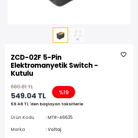
ZCD-02F 5-Pin
Elektromanyetik Switch -
Kutulu
680.81 TL
%19
549.04 TL
59.48 TL 'den başlayan taksitlerle
Ürün Kodu
: MTR-46635
Marka
: Voltaj