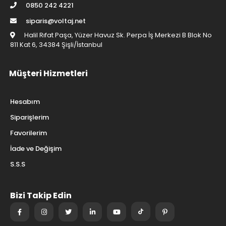
0850 242 4221
siparis@voltaj.net
Halil Rıfat Paşa, Yüzer Havuz Sk. Perpa İş Merkezi B Blok No
811 Kat 6, 34384 Şişli/İstanbul
Müşteri Hizmetleri
Hesabım
Siparişlerim
Favorilerim
İade ve Değişim
S.S.S
Bizi Takip Edin