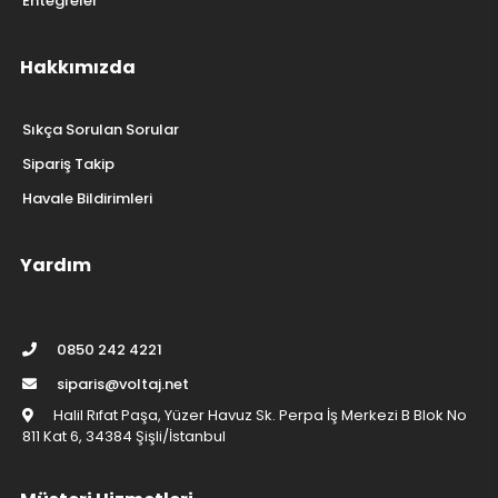
Entegreler
Hakkımızda
Sıkça Sorulan Sorular
Sipariş Takip
Havale Bildirimleri
Yardım
0850 242 4221
siparis@voltaj.net
Halil Rıfat Paşa, Yüzer Havuz Sk. Perpa İş Merkezi B Blok No
811 Kat 6, 34384 Şişli/İstanbul