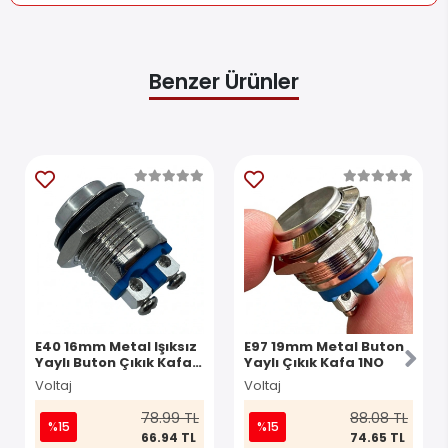
Benzer Ürünler
E40 16mm Metal Işıksız
E97 19mm Metal Buton
Yaylı Buton Çıkık Kafa 1
Yaylı Çıkık Kafa 1NO
NO IP67
Voltaj
Voltaj
78.99 TL
88.08 TL
%15
%15
66.94 TL
74.65 TL