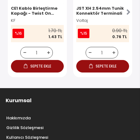
CE1 Kablo Birleştirme
JST XH 2.54mm Tunik
Kapağı - Twist On
Konnektör Terminali
Konnektör
KF
Voltaj
1.70 TL
0.90 TL
%16
%15
1.43 TL
0.76 TL
SEPETE EKLE
SEPETE EKLE
Kurumsal
Hakkımızda
Gizlilik Sözleşmesi
Kullanıcı Sözleşmesi