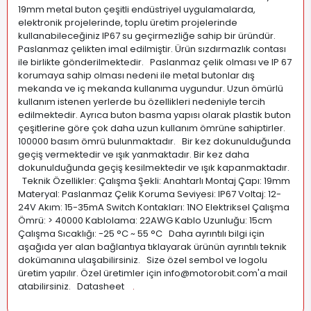
19mm metal buton çeşitli endüstriyel uygulamalarda,
elektronik projelerinde, toplu üretim projelerinde
kullanabileceğiniz IP67 su geçirmezliğe sahip bir üründür.
Paslanmaz çelikten imal edilmiştir. Ürün sızdırmazlık contası
ile birlikte gönderilmektedir. Paslanmaz çelik olması ve IP 67
korumaya sahip olması nedeni ile metal butonlar dış
mekanda ve iç mekanda kullanıma uygundur. Uzun ömürlü
kullanım istenen yerlerde bu özellikleri nedeniyle tercih
edilmektedir. Ayrıca buton basma yapısı olarak plastik buton
çeşitlerine göre çok daha uzun kullanım ömrüne sahiptirler.
100000 basım ömrü bulunmaktadır. Bir kez dokunulduğunda
geçiş vermektedir ve ışık yanmaktadır. Bir kez daha
dokunulduğunda geçiş kesilmektedir ve ışık kapanmaktadır.
Teknik Özellikler: Çalışma Şekli: Anahtarlı Montaj Çapı: 19mm
Materyal: Paslanmaz Çelik Koruma Seviyesi: IP67 Voltaj: 12-
24V Akım: 15-35mA Switch Kontakları: 1NO Elektriksel Çalışma
Ömrü: > 40000 Kablolama: 22AWG Kablo Uzunluğu: 15cm
Çalışma Sıcaklığı: -25 °C ~ 55 °C Daha ayrıntılı bilgi için
aşağıda yer alan bağlantıya tıklayarak ürünün ayrıntılı teknik
dokümanına ulaşabilirsiniz. Size özel sembol ve logolu
üretim yapılır. Özel üretimler için
info@motorobit.com
'a mail
atabilirsiniz. Datasheet
.