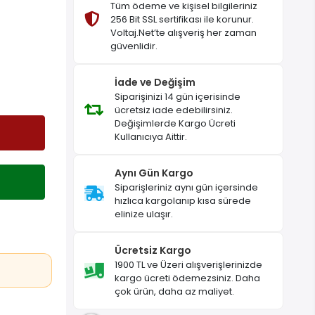
Tüm ödeme ve kişisel bilgileriniz
256 Bit SSL sertifikası ile korunur.
Voltaj.Net’te alışveriş her zaman
güvenlidir.
İade ve Değişim
Siparişinizi 14 gün içerisinde
ücretsiz iade edebilirsiniz.
Değişimlerde Kargo Ücreti
Kullanıcıya Aittir.
Aynı Gün Kargo
Siparişleriniz aynı gün içersinde
hızlıca kargolanıp kısa sürede
elinize ulaşır.
Ücretsiz Kargo
1900 TL ve Üzeri alışverişlerinizde
kargo ücreti ödemezsiniz. Daha
çok ürün, daha az maliyet.