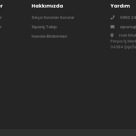
er
Hakkımızda
Yardım
r
Sıkça Sorulan Sorular
0850 24
r
Sipariş Takip
siparis
Halil Rıf
Havale Bildirimleri
Perpa İş Merk
34384 Şişli/İ