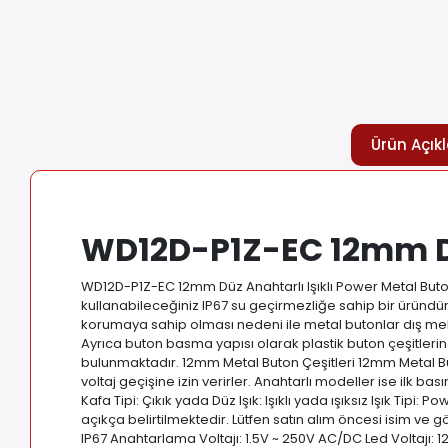
Ürün Açık
WD12D-P1Z-EC 12mm Düz
WD12D-P1Z-EC 12mm Düz Anahtarlı Işıklı Power Metal Buton
kullanabileceğiniz IP67 su geçirmezliğe sahip bir üründür.
korumaya sahip olması nedeni ile metal butonlar dış mek
Ayrıca buton basma yapısı olarak plastik buton çeşitle
bulunmaktadır. 12mm Metal Buton Çeşitleri 12mm Metal Buton 
voltaj geçişine izin verirler. Anahtarlı modeller ise ilk b
Kafa Tipi: Çıkık yada Düz Işık: Işıklı yada ışıksız Işık Ti
açıkça belirtilmektedir. Lütfen satın alım öncesi isim ve 
IP67 Anahtarlama Voltajı: 1.5V ~ 250V AC/DC Led Voltajı: