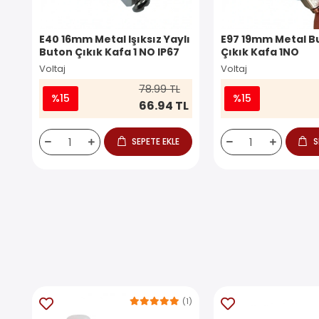
E40 16mm Metal Işıksız Yaylı
E97 19mm Metal Bu
Buton Çıkık Kafa 1 NO IP67
Çıkık Kafa 1NO
Voltaj
Voltaj
78.99 TL
%15
%15
66.94 TL
SEPETE EKLE
S
(1)