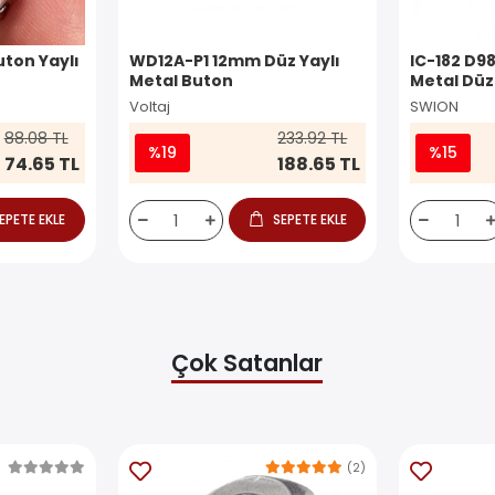
ton Yaylı
WD12A-P1 12mm Düz Yaylı
IC-182 D9
Metal Buton
Metal Düz
Voltaj
SWION
88.08 TL
233.92 TL
%19
%15
74.65 TL
188.65 TL
EPETE EKLE
SEPETE EKLE
Çok Satanlar
(2)