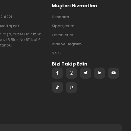
Müşteri Hizmetleri
2 4221
Hesabım
@voltaj.net
Siparişlerim
at Paşa, Yüzer Havuz Sk.
Favorilerim
ezi B Blok No 811 Kat 6,
İade ve Değişim
stanbul
S.S.S
Bizi Takip Edin