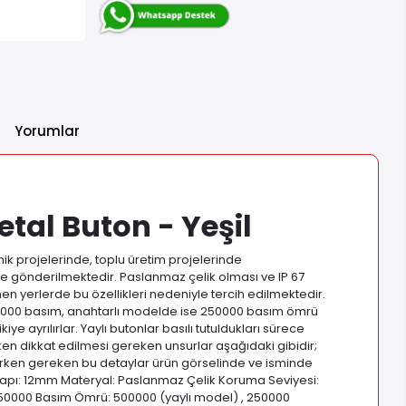
Yorumlar
tal Buton - Yeşil
ik projelerinde, toplu üretim projelerinde
ikte gönderilmektedir. Paslanmaz çelik olması ve IP 67
 yerlerde bu özellikleri nedeniyle tercih edilmektedir.
500000 basım, anahtarlı modelde ise 250000 basım ömrü
e ayrılırlar. Yaylı butonlar basılı tutuldukları sürece
parken dikkat edilmesi gereken unsurlar aşağıdaki gibidir;
 yaparken gereken bu detaylar ürün görselinde ve isminde
aj Çapı: 12mm Materyal: Paslanmaz Çelik Koruma Seviyesi:
 > 50000 Basım Ömrü: 500000 (yaylı model) , 250000