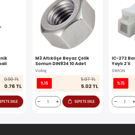
nik
M3 Altıköşe Beyaz Çelik
IC-272 Ba
ali
Somun DIN934 10 Adet
Yaylı 2'li
Voltaj
SWION
0.90 TL
5.97 TL
%16
%15
0.76 TL
5.02 TL
EPETE EKLE
SEPETE EKLE