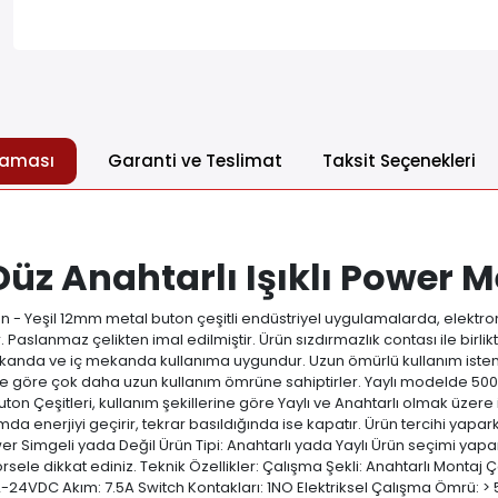
laması
Garanti ve Teslimat
Taksit Seçenekleri
 Anahtarlı Işıklı Power Me
 - Yeşil 12mm metal buton çeşitli endüstriyel uygulamalarda, elektron
 Paslanmaz çelikten imal edilmiştir. Ürün sızdırmazlık contası ile birl
anda ve iç mekanda kullanıma uygundur. Uzun ömürlü kullanım istenen
rine göre çok daha uzun kullanım ömrüne sahiptirler. Yaylı modelde 
Çeşitleri, kullanım şekillerine göre Yaylı ve Anahtarlı olmak üzere ikiy
asımda enerjiyi geçirir, tekrar basıldığında ise kapatır. Ürün tercihi ya
pi: Power Simgeli yada Değil Ürün Tipi: Anahtarlı yada Yaylı Ürün seçimi
görsele dikkat ediniz. Teknik Özellikler: Çalışma Şekli: Anahtarlı Mont
 12-24VDC Akım: 7.5A Switch Kontakları: 1NO Elektriksel Çalışma Ömrü: