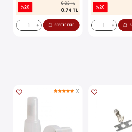
0.93 TL
%20
%20
0.74 TL
SEPETE EKLE
S
(1)