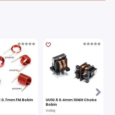
 x 0.7mm FM Bobin
UU10.5 0.4mm 10MH Choke
3
Bobin
Voltaj
Vo