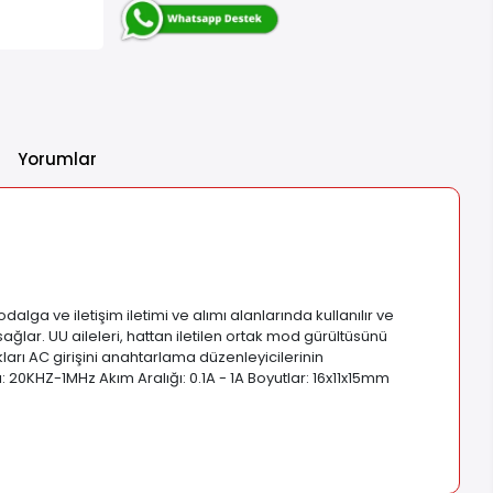
Yorumlar
ga ve iletişim iletimi ve alımı alanlarında kullanılır ve
sağlar. UU aileleri, hattan iletilen ortak mod gürültüsünü
arı AC girişini anahtarlama düzenleyicilerinin
: 20KHZ-1MHz Akım Aralığı: 0.1A - 1A Boyutlar: 16x11x15mm