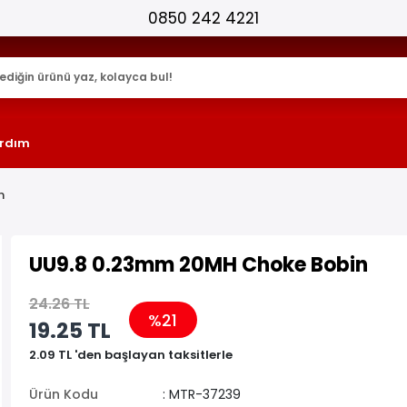
25.000+ AKTİF ÜRÜN !
rdım
n
UU9.8 0.23mm 20MH Choke Bobin
24.26 TL
%21
19.25 TL
2.09 TL 'den başlayan taksitlerle
Ürün Kodu
: MTR-37239