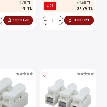
1.78 TL
47.58 TL
%21
1.41 TL
37.76 TL
SEPETE EKLE
SEPETE EKLE