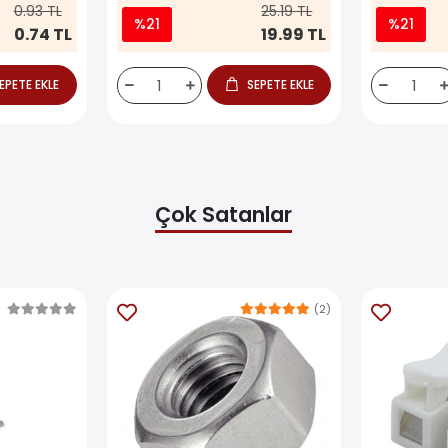
0.93 TL
25.19 TL
%21
%21
0.74 TL
19.99 TL
EPETE EKLE
SEPETE EKLE
Çok Satanlar
(2)