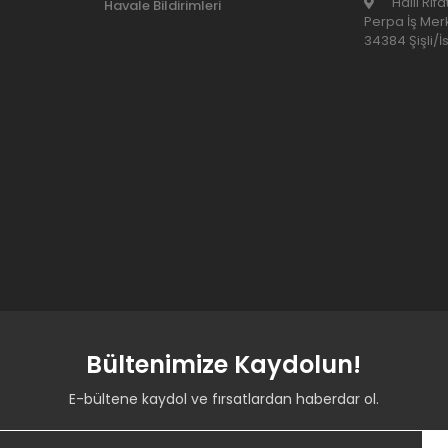
Halil Rıf
Havale Bildirimleri
Perpa İş Merk
34384 Şişli/İ
Bültenimize Kaydolun!
E-bültene kaydol ve fırsatlardan haberdar ol.