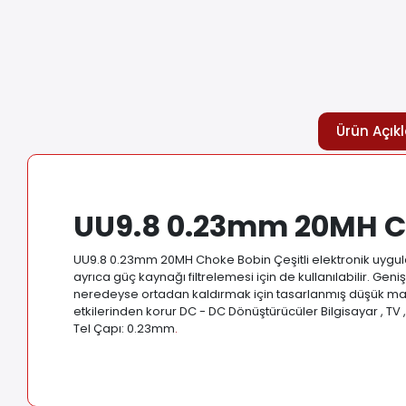
Ürün Açık
UU9.8 0.23mm 20MH C
UU9.8 0.23mm 20MH Choke Bobin Çeşitli elektronik uygulamal
ayrıca güç kaynağı filtrelemesi için de kullanılabilir. Gen
neredeyse ortadan kaldırmak için tasarlanmış düşük maliye
etkilerinden korur DC - DC Dönüştürücüler Bilgisayar , TV 
Tel Çapı: 0.23mm
.