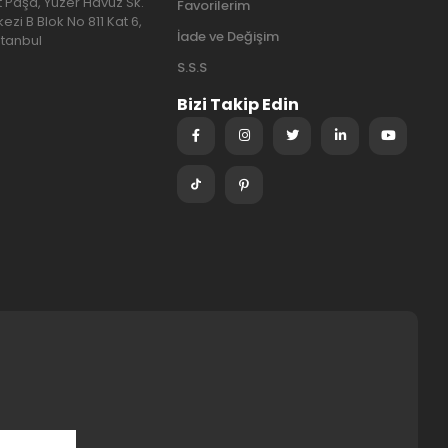
at Paşa, Yüzer Havuz Sk.
Favorilerim
ezi B Blok No 811 Kat 6,
İade ve Değişim
stanbul
S.S.S
Bizi Takip Edin