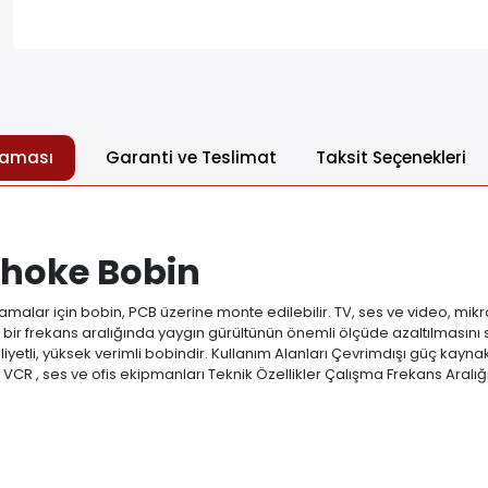
laması
Garanti ve Teslimat
Taksit Seçenekleri
hoke Bobin
ar için bobin, PCB üzerine monte edilebilir. TV, ses ve video, mikrodal
iş bir frekans aralığında yaygın gürültünün önemli ölçüde azaltılmasını 
tli, yüksek verimli bobindir. Kullanım Alanları Çevrimdışı güç kaynakl
, VCR , ses ve ofis ekipmanları Teknik Özellikler Çalışma Frekans Aralığı