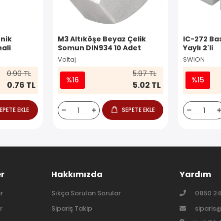
nik
M3 Altıköşe Beyaz Çelik
IC-272 Ba
ali
Somun DIN934 10 Adet
Yaylı 2'li
Voltaj
SWION
0.90 TL
5.97 TL
%16
%15
0.76 TL
5.02 TL
EPETE EKLE
SEPETE EKLE
er
Hakkımızda
Yardım
r
Sıkça Sorulan Sorular
0850 24
r
Sipariş Takip
siparis