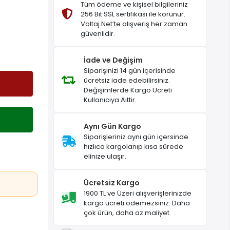
Tüm ödeme ve kişisel bilgileriniz
256 Bit SSL sertifikası ile korunur.
Voltaj.Net’te alışveriş her zaman
güvenlidir.
İade ve Değişim
Siparişinizi 14 gün içerisinde
ücretsiz iade edebilirsiniz.
Değişimlerde Kargo Ücreti
Kullanıcıya Aittir.
Aynı Gün Kargo
Siparişleriniz aynı gün içersinde
hızlıca kargolanıp kısa sürede
elinize ulaşır.
Ücretsiz Kargo
1900 TL ve Üzeri alışverişlerinizde
kargo ücreti ödemezsiniz. Daha
çok ürün, daha az maliyet.