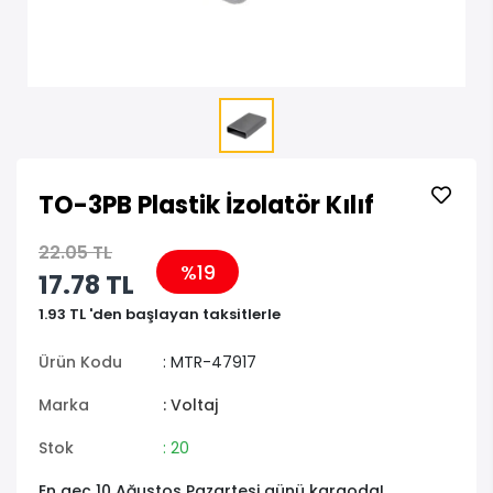
TO-3PB Plastik İzolatör Kılıf
22.05 TL
%19
17.78 TL
1.93 TL 'den başlayan taksitlerle
Ürün Kodu
: MTR-47917
Marka
: Voltaj
Stok
: 20
En geç 10 Ağustos Pazartesi günü kargoda!