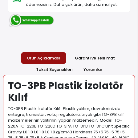
ödemezsiniz. Daha çok ürün, daha az maliyet.
Ürün Açıklaması
Garanti ve Teslimat
Taksit Seçenekleri
Yorumlar
TO-3PB Plastik İzolatör
Kılıf
TO-3PB Plastik İzolatör Kılıf Plastik yalıtım, devrelerinizde
entegre, transistör, voltaj regülatörü, triyak gibi TO-3PB kılıf
malzemelerinin yalıtımını yapan malzemedir. Model TO-
220A TO-220B TO-220D TO-3PA TO-3PB TO-3PC Unit Specific
Gravity 1.8 1.8 1.8 1.8 1.8 1.8 g/cm^3 Hardness 75±5 75±5 75±5
75±5 75±5 75±5 A Continuous use Temp -40~160℃ -40~160℃