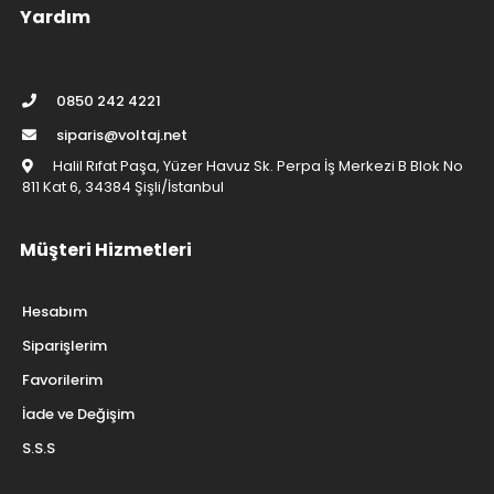
Yardım
0850 242 4221
siparis@voltaj.net
Halil Rıfat Paşa, Yüzer Havuz Sk. Perpa İş Merkezi B Blok No
811 Kat 6, 34384 Şişli/İstanbul
Müşteri Hizmetleri
Hesabım
Siparişlerim
Favorilerim
İade ve Değişim
S.S.S