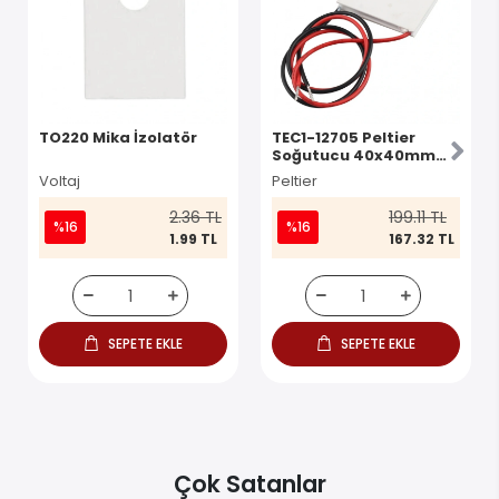
TO220 Mika İzolatör
TEC1-12705 Peltier
Soğutucu 40x40mm
12V 49W
Voltaj
Peltier
2.36 TL
199.11 TL
%16
%16
1.99 TL
167.32 TL
SEPETE EKLE
SEPETE EKLE
Çok Satanlar