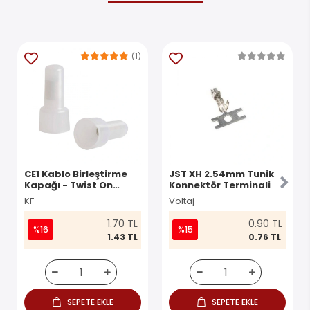
(1)
CE1 Kablo Birleştirme
JST XH 2.54mm Tunik
Kapağı - Twist On
Konnektör Terminali
Konnektör
KF
Voltaj
1.70 TL
0.90 TL
%16
%15
1.43 TL
0.76 TL
SEPETE EKLE
SEPETE EKLE